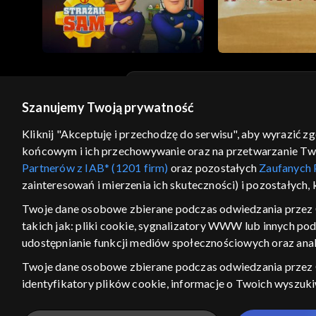
Szanujemy Twoją prywatność
© 2026 Telewizja Polska S.A. w likwidacji
Kliknij "Akceptuję i przechodzę do serwisu", aby wyrazić z
regulamin serwisu
cennik
polityka prywatności
końcowym i ich przechowywanie oraz na przetwarzanie Twoic
GEOLOKALIZA
Partnerów z IAB* (1201 firm)
oraz pozostałych
Zaufanych 
zainteresowań i mierzenia ich skuteczności) i pozostałych,
ŁĄCZYSZ SIĘ SPOZA PO
Twoje dane osobowe zbierane podczas odwiedzania przez 
Kraj, z którego się łączysz, to Stan
takich jak: pliki cookie, sygnalizatory WWW lub innych po
w związku z czym część tytułów na
udostępnianie funkcji mediów społecznościowych oraz anal
VOD może być nieodstępna. Spr
materiały możesz obejr
Twoje dane osobowe zbierane podczas odwiedzania przez
identyfikatory plików cookie, informacje o Twoich wyszuk
Nie pokazuj ponow
pozostałych
Zaufanych Partnerów TVP
dla realizacji nast