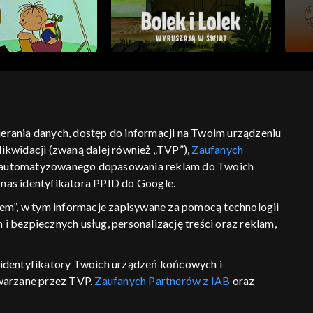
bierania danych, dostęp do informacji na Twoim urządzeniu
ść
informacje o dostawcy usług
ikwidacji (zwaną dalej również „TVP”),
Zaufanych
 zautomatyzowanego dopasowania reklam do Twoich
z nas identyfikatora PPID do Google.
em”, w tym informacje zapisywane za pomocą technologii
 bezpiecznych usług, personalizację treści oraz reklam,
P, identyfikatory Twoich urządzeń końcowych i
twarzane przez TVP,
Zaufanych Partnerów z IAB
oraz
eniu lub dostęp do nich, wyboru podstawowych reklam,