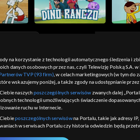
gody na korzystanie z technologii automatycznego śledzenia i z
moje zgody
pomoc
kontakt
voucher
dostępno
h danych osobowych przez nas, czyli Telewizję Polską S.A. w l
CJA
Partnerów TVP (93 firm)
, w celach marketingowych (w tym do
 które wskazujemy poniżej, a także zgody na udostępnianie prze
LSKI
Ciebie naszych
poszczególnych serwisów
zwanych dalej „Portal
y Zjednoczone ,
dobnych technologii umożliwiających świadczenie dopasowanych i
 platformie TVP
izowanie ruchu w Internecie.
awdź, które
zeć.
 Ciebie
poszczególnych serwisów
na Portalu, takie jak adresy I
iwaniach w serwisach Portalu czy historia odwiedzin będą prze
nie
ępujących celów i funkcji: przechowywania informacji na urządz