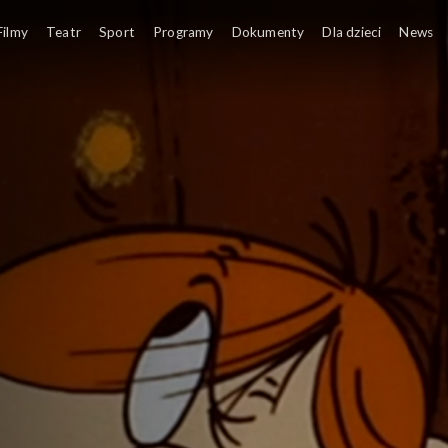
W tym odcinku Dob
Filmy
Teatr
Sport
Programy
Dokumenty
Dla dzieci
News