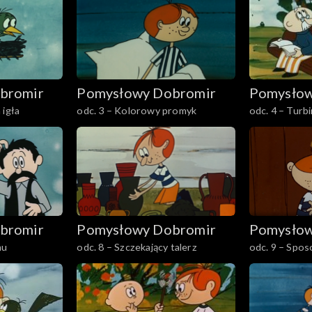
bromir
Pomysłowy Dobromir
Pomysłow
 igła
odc. 3 – Kolorowy promyk
odc. 4 – Turb
bromir
Pomysłowy Dobromir
Pomysłow
mu
odc. 8 – Szczekający talerz
odc. 9 – Spos