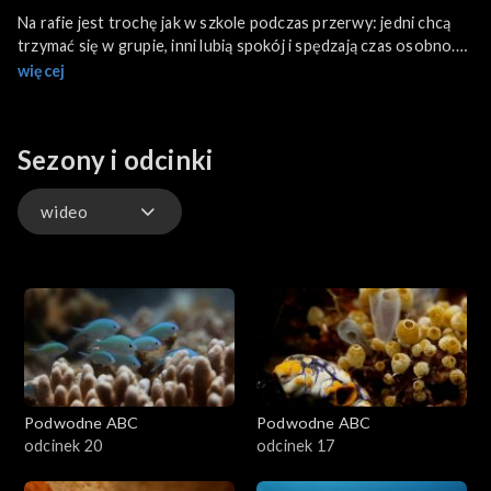
Na rafie jest trochę jak w szkole podczas przerwy: jedni chcą
trzymać się w grupie, inni lubią spokój i spędzają czas osobno.
W tym odcinku opowiemy o podwodnych stworzeniach, które
więcej
towarzystwo lubią i o tych, które raczej go unikają.
Sezony i odcinki
wideo
wideo
Podwodne ABC
Podwodne ABC
odcinek 20
odcinek 17