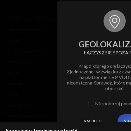
© 2026 Telewizja Polska S.A. w likwidacji
regulamin serwisu
cennik
GEOLOKALIZ
polityka prywatności
ŁĄCZYSZ SIĘ SPOZA 
moje zgody
Kraj, z którego się łączys
Zjednoczone , w związku z czy
pomoc
na platformie TVP VOD
nieodstępna. Sprawdź, które m
kontakt
obejrzeć.
voucher
Nie pokazuj pon
dostępność
informacje o dostawcy usług
ANULUJ
SP
Szanujemy Twoją prywatność