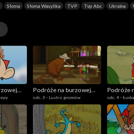
t
Słoma
Słoma Wasylika
TVP
Tvp Abc
Ukraina
rzowej
Podróże na burzowej
Podróże 
zepy
odc. 3 – Lustro gnomów
odc. 4 – Łuska
chmurze
chmurze