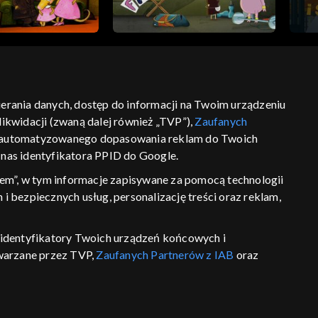
bierania danych, dostęp do informacji na Twoim urządzeniu
ikwidacji (zwaną dalej również „TVP”),
Zaufanych
ść
informacje o dostawcy usług
 zautomatyzowanego dopasowania reklam do Twoich
z nas identyfikatora PPID do Google.
em”, w tym informacje zapisywane za pomocą technologii
 bezpiecznych usług, personalizację treści oraz reklam,
P, identyfikatory Twoich urządzeń końcowych i
twarzane przez TVP,
Zaufanych Partnerów z IAB
oraz
eniu lub dostęp do nich, wyboru podstawowych reklam,
reści, wyboru spersonalizowanych treści, pomiaru
wywania i ulepszania produktów, zapewnienia