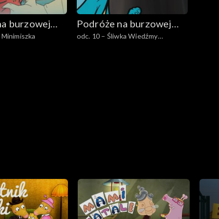
na burzowej
Podróże na burzowej
z Minimiszka
odc. 10 – Śliwka Wiedźmy
chmurze
Wiatrów