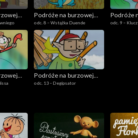
rzowej
Podróże na burzowej
Podróże 
owniego
odc. 8 – Wstążka Duende
odc. 9 – Kluc
chmurze
chmurze
rzowej
Podróże na burzowej
issa
odc. 13 – Degipsator
chmurze