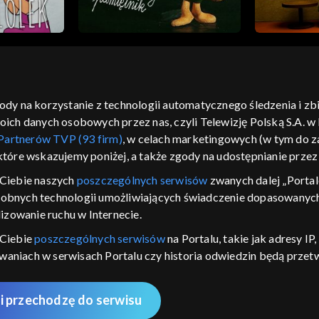
gody na korzystanie z technologii automatycznego śledzenia i z
h danych osobowych przez nas, czyli Telewizję Polską S.A. w l
moje zgody
pomoc
kontakt
voucher
dostępno
Partnerów TVP (93 firm)
, w celach marketingowych (w tym do
CJA
 które wskazujemy poniżej, a także zgody na udostępnianie prze
LSKI
Ciebie naszych
poszczególnych serwisów
zwanych dalej „Portal
dobnych technologii umożliwiających świadczenie dopasowanych i
y Zjednoczone ,
 platformie TVP
izowanie ruchu w Internecie.
awdź, które
 Ciebie
poszczególnych serwisów
na Portalu, takie jak adresy I
zeć.
iwaniach w serwisach Portalu czy historia odwiedzin będą prze
ępujących celów i funkcji: przechowywania informacji na urządz
nie
sonalizowanych reklam, tworzenia profilu spersonalizowanych t
i przechodzę do serwisu
 badań rynkowych w celu generowania opinii odbiorców, opraco