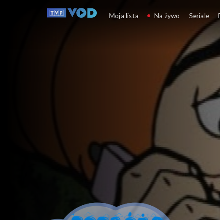
Podróże na burzow
Moja lista
Na żywo
Seriale