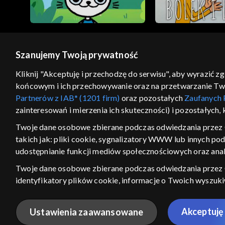
Szanujemy Twoją prywatność
© 2026 Telewizja Polska S.A. w likwidacji
Kliknij "Akceptuję i przechodzę do serwisu", aby wyrazić z
końcowym i ich przechowywanie oraz na przetwarzanie Twoic
regulamin serwisu
cennik
polityka prywatności
Partnerów z IAB* (1201 firm)
oraz pozostałych
Zaufanych 
GEOLOKALIZA
zainteresowań i mierzenia ich skuteczności) i pozostałych,
ŁĄCZYSZ SIĘ SPOZA PO
Twoje dane osobowe zbierane podczas odwiedzania przez 
takich jak: pliki cookie, sygnalizatory WWW lub innych po
Kraj, z którego się łączysz, to Stan
w związku z czym część tytułów na
udostępnianie funkcji mediów społecznościowych oraz anal
VOD może być nieodstępna. Spr
Twoje dane osobowe zbierane podczas odwiedzania przez
materiały możesz obejr
identyfikatory plików cookie, informacje o Twoich wyszuk
pozostałych
Zaufanych Partnerów TVP
dla realizacji nast
Nie pokazuj ponow
wyboru spersonalizowanych reklam, tworzenia profilu sper
Akceptuję 
Ustawienia zaawansowane
wydajności reklam, pomiaru wydajności treści, stosowania