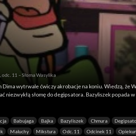
, odc. 11 – Słoma Wasylika
m Dima wytrwale ćwiczy akrobacje na koniu. Wiedzą, że W
ć niezwykłą słomę do degipsatora. Bazyliszek popada w
cja
Babujaga
Bajka
Bazyliszek
Chmura
Degipsat
ek
Maluchy
Mikstura
Odc. 11
Odcinek 11
Opieku