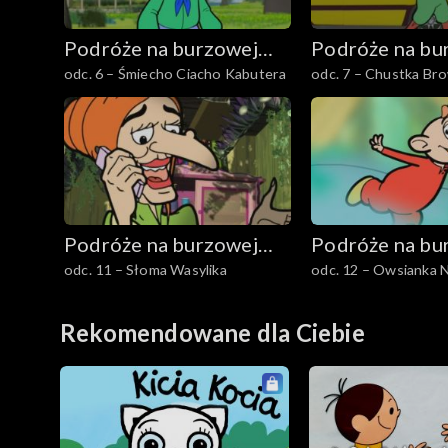
Podróże na burzowej
Podróże na bu
odc. 6 – Śmiecho Ciacho Kabutera
odc. 7 – Chustka Br
chmurze
chmurze
Podróże na burzowej
Podróże na bu
odc. 11 – Słoma Wasylika
odc. 12 – Owsianka N
chmurze
chmurze
Rekomendowane dla Ciebie