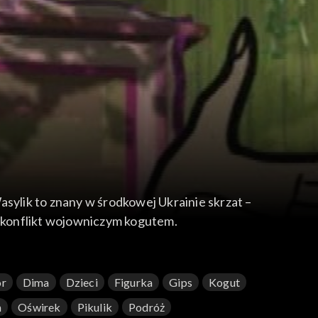
asylik to znany w środkowej Ukrainie skrzat –
 konflikt wojowniczym kogutem.
or
Dima
Dzieci
Figurka
Gips
Kogut
n
Oświrek
Pikulik
Podróż