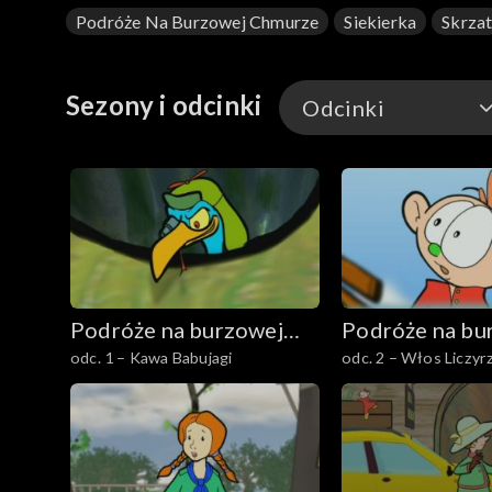
Podróże Na Burzowej Chmurze
Siekierka
Skrza
Sezony i odcinki
Odcinki
Odcinki
Podróże na burzowej
Podróże na bu
odc. 1 – Kawa Babujagi
odc. 2 – Włos Liczyr
chmurze
chmurze