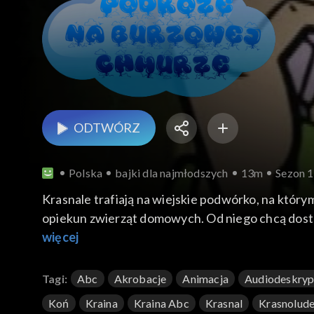
ODTWÓRZ
Polska
bajki dla najmłodszych
13m
Sezon 1
Krasnale trafiają na wiejskie podwórko, na który
opiekun zwierząt domowych. Od niego chcą dosta
więcej
Tagi:
Abc
Akrobacje
Animacja
Audiodeskryp
Koń
Kraina
Kraina Abc
Krasnal
Krasnolud