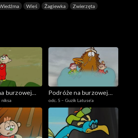
Wiedźma
Wieś
Żagiewka
Zwierzęta
na burzowej
Podróże na burzowej
 niksa
odc. 5 – Guzik Latuse’a
chmurze