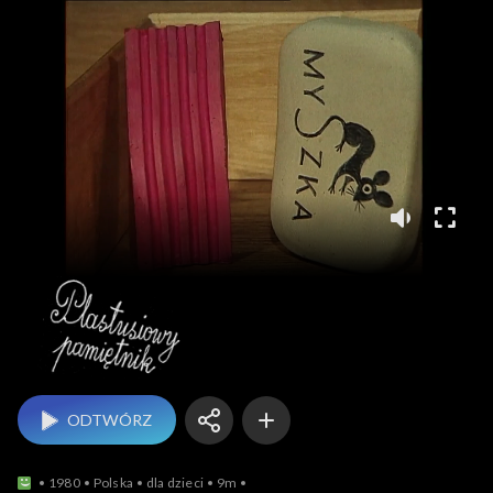
Plastusiowy pamiętnik
ODTWÓRZ
1980
Polska
dla dzieci
9m