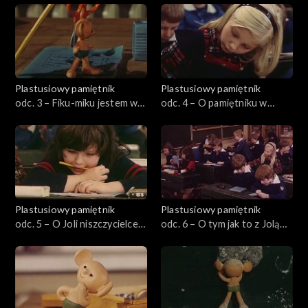
Plastusiowy pamiętnik
Plastusiowy pamiętnik
odc. 3 – Fiku-miku jestem w
odc. 4 – O pamiętniku w
piórniku
czerwonym zeszyciku
Plastusiowy pamiętnik
Plastusiowy pamiętnik
odc. 5 – O Joli niszczycielce
odc. 6 – O tym jak to z Jolą
historia smutna wielce
było, ale dobrze się
skończyło