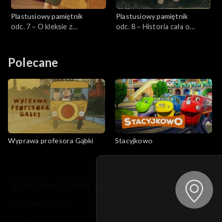
Plastusiowy pamiętnik
Plastusiowy pamiętnik
odc. 7 – O kleksie z
odc. 8 – Historia cała o
kałamarza, co na nikogo nie
porządku i strzałach
zważa
Polecane
Wyprawa profesora Gąbki
Stacyjkowo
© 2026 Telewizja Polska S.A. w likwidacji
regulamin serwisu