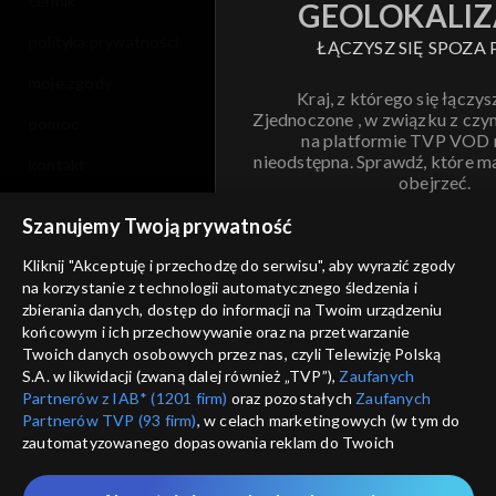
cennik
GEOLOKALIZ
polityka prywatności
ŁĄCZYSZ SIĘ SPOZA 
moje zgody
Kraj, z którego się łączys
Zjednoczone , w związku z czy
pomoc
na platformie TVP VOD
nieodstępna. Sprawdź, które m
kontakt
obejrzeć.
voucher
Szanujemy Twoją prywatność
Nie pokazuj pon
dostępność
Kliknij "Akceptuję i przechodzę do serwisu", aby wyrazić zgody
na korzystanie z technologii automatycznego śledzenia i
informacje o dostawcy usług
ANULUJ
SP
zbierania danych, dostęp do informacji na Twoim urządzeniu
końcowym i ich przechowywanie oraz na przetwarzanie
Twoich danych osobowych przez nas, czyli Telewizję Polską
S.A. w likwidacji (zwaną dalej również „TVP”),
Zaufanych
Partnerów z IAB* (1201 firm)
oraz pozostałych
Zaufanych
Partnerów TVP (93 firm)
, w celach marketingowych (w tym do
zautomatyzowanego dopasowania reklam do Twoich
zainteresowań i mierzenia ich skuteczności) i pozostałych,
które wskazujemy poniżej, a także zgody na udostępnianie