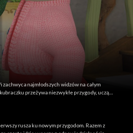
oleń zachwyca najmłodszych widzów na całym
kim kubraczku przeżywa niezwykłe przygody, ucząc
ze pierwszy rusza ku nowym przygodom. Razem z