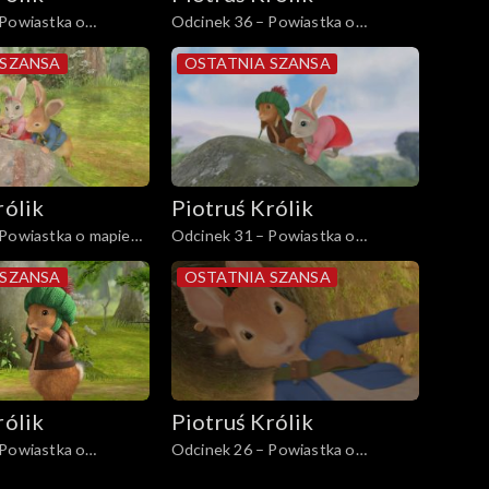
 Powiastka o
Odcinek 36 – Powiastka o
domku na drzewie
niezwykłych siostrach
 SZANSA
OSTATNIA SZANSA
rólik
Piotruś Królik
 Powiastka o mapie
Odcinek 31 – Powiastka o
spadającym głazie
 SZANSA
OSTATNIA SZANSA
rólik
Piotruś Królik
 Powiastka o
Odcinek 26 – Powiastka o
óżku
wyprawie po orzechy