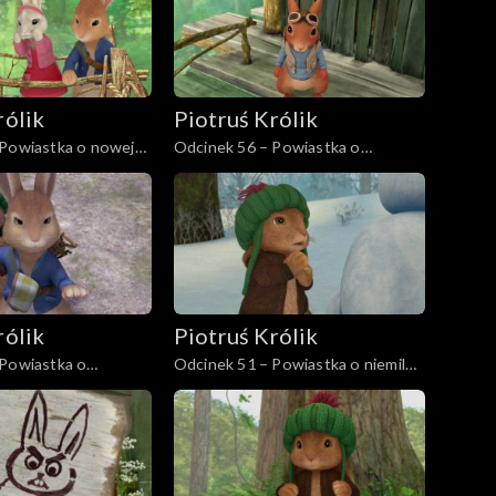
rólik
Piotruś Królik
 Powiastka o nowej
Odcinek 56 – Powiastka o
rego Bruna
strasznej sowie
rólik
Piotruś Królik
 Powiastka o
Odcinek 51 – Powiastka o niemile
 burzy
widzianym borsuku