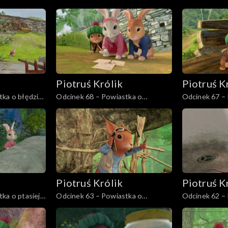
 Długoucha
podkradaniu pestek
głodnych złod
Piotruś Królik
Piotruś K
tka o błędzie
Odcinek 68 – Powiastka o
Odcinek 67 –
przyjęciu-pułapce
Puchowym Og
Piotruś Królik
Piotruś K
ka o ptasiej
Odcinek 63 – Powiastka o
Odcinek 62 – 
odsieczy w domku na drzewie
tyranie