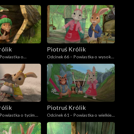
ziejach
zaginionych kaczuszkach
rólik
Piotruś Królik
 Powiastka o
Odcinek 66 – Powiastka o wysoko
onku i drzewie
latającym borsuku
rólik
Piotruś Królik
Powiastka o tycim
Odcinek 61 – Powiastka o wielkiej
grabieży ziemniaków