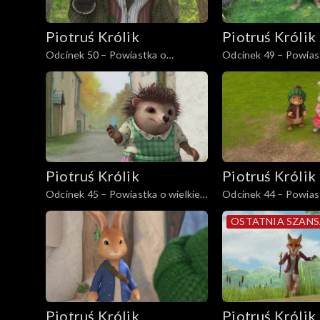
Piotruś Królik
Piotruś Królik
Odcinek 50 – Powiastka o
Odcinek 49 – Powias
piszczącej zabawce
muzycznej przygodzi
Rybaka
Piotruś Królik
Piotruś Królik
Odcinek 45 – Powiastka o wielkiej
Odcinek 44 – Powias
dyni
prawdziwych przyjac
OSTATNIA SZAN
Piotruś Królik
Piotruś Królik