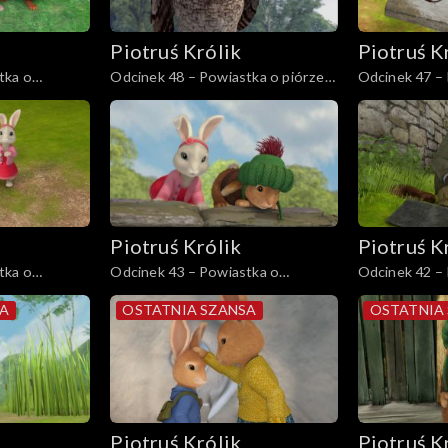
Piotruś Królik
Piotruś K
tka o
Odcinek 48 – Powiastka o piórze
Odcinek 47 – 
e Jeremiego
Starego Bruna
złym króliku
Piotruś Królik
Piotruś K
tka o
Odcinek 43 – Powiastka o
Odcinek 42 –
iołach
latającym lisie
strasznej puł
SA
OSTATNIA SZANSA
OSTATNIA
Piotruś Królik
Piotruś K