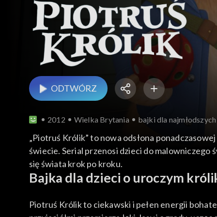
ODTWÓRZ
2012
Wielka Brytania
bajki dla najmłodszych
„Piotruś Królik” to nowa odsłona ponadczasowej 
świecie. Serial przenosi dzieci do malowniczego 
się świata krok po kroku.
Bajka dla dzieci o uroczym króli
Piotruś Królik to ciekawski i pełen energii boha