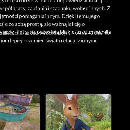
waga często idzie w parze z odpowiedzialnością. W
 współpracy, zaufania i szacunku wobec innych. Z
iejętności pomagania innym. Dzięki temu jego
sie ze sobą prostą, ale ważną lekcję o
ody Piotrusia pozostają bliskie i zrozumiałe dla
ności oraz sile współpracy. „Piotruś Królik” to
m lepiej rozumieć świat i relacje z innymi.