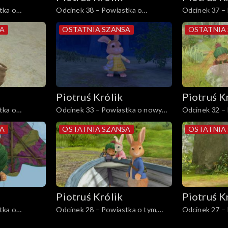
tka o
Odcinek 38 – Powiastka o
Odcinek 37 –
 Rybaka
skradzionym drewnie na opał
zniszczonym 
SA
OSTATNIA SZANSA
OSTATNIA
Piotruś Królik
Piotruś K
tka o
Odcinek 33 – Powiastka o nowym
Odcinek 32 –
przyjacielu Puchowego Ogonka
Beniamina
SA
OSTATNIA SZANSA
OSTATNIA
Piotruś Królik
Piotruś K
tka o
Odcinek 28 – Powiastka o tym,
Odcinek 27 –
mi
który zdołał się wymknąć
połamanym ł