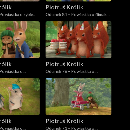
rólik
Piotruś Królik
Powiastka o rybie
Odcinek 81 – Powiastka o ślimaku
Fredzie
rólik
Piotruś Królik
 Powiastka o
Odcinek 76 – Powiastka o
nym bohaterze
króliczym dniu Orzeszka
rólik
Piotruś Królik
 Powiastka o
Odcinek 71 – Powiastka o