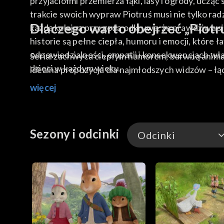
przyjaciółmi przemierza łąki, lasy i ogrody, uczą
trakcie swoich wypraw Piotruś musi nie tylko rad
Dlaczego warto obejrzeć „Piotru
każdą kolejną przygodą odkrywa, że prawdziwa siła
historie są pełne ciepła, humoru i emocji, które 
odpowiedzialności, empatii i konsekwencjach włas
Serial zachwyca ciepłym humorem, barwną animacj
dzieci w każdym wieku.
idealna propozycja dla najmłodszych widzów – łącz
więcej
Sezony i odcinki
Odcinki
Odcinki