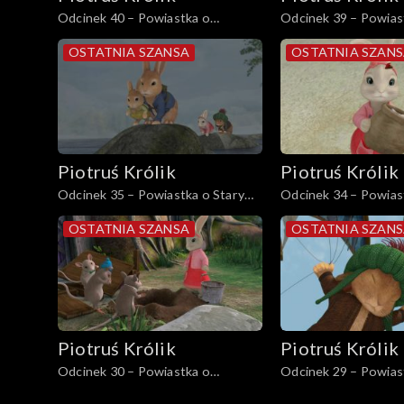
Odcinek 40 – Powiastka o
Odcinek 39 – Powias
uciekającym króliczku
koncercie Jeremiego
OSTATNIA SZANSA
OSTATNIA SZAN
Piotruś Królik
Piotruś Królik
Odcinek 35 – Powiastka o Starym
Odcinek 34 – Powias
Rupciu
zaginionej biedronce
OSTATNIA SZANSA
OSTATNIA SZAN
Piotruś Królik
Piotruś Królik
Odcinek 30 – Powiastka o
Odcinek 29 – Powias
dzielnym króliku
przygodzie z latawca