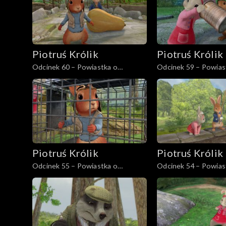
Piotruś Królik
Piotruś Królik
Odcinek 60 – Powiastka o
Odcinek 59 – Powias
najlepszym kręglarzu
strachliwym lisie
Piotruś Królik
Piotruś Królik
Odcinek 55 – Powiastka o
Odcinek 54 – Powias
potrawce z wiewiórki
tarapatach pani Kału