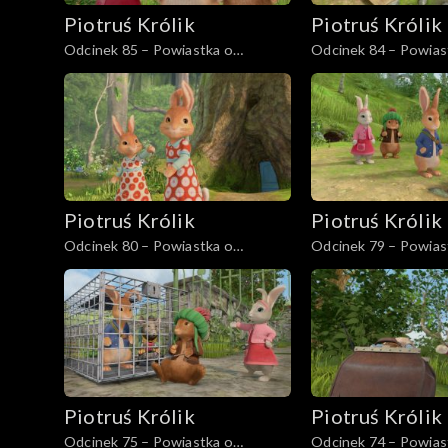
Piotruś Królik
Piotruś Królik
Odcinek 85 – Powiastka o
Odcinek 84 – Powias
przyjęciu Puchowego Ogonka
muzycznym mętliku
Piotruś Królik
Piotruś Królik
Odcinek 80 – Powiastka o
Odcinek 79 – Powias
pędzącym króliku
skarbach mamy
Piotruś Królik
Piotruś Królik
Odcinek 75 – Powiastka o
Odcinek 74 – Powias