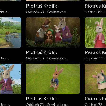
Piotruś Królik
Piotruś K
tka o
Odcinek 83 – Powiastka o
Odcinek 82 – 
ratowaniu Ryjko
bez wody
Piotruś Królik
Piotruś K
tka o
Odcinek 78 – Powiastka o
Odcinek 77 –
wspaniałej mamie
niespodziewa
Piotruś Królik
Piotruś K
tka o
Odcinek 73 – Powiastka o
Odcinek 72 –