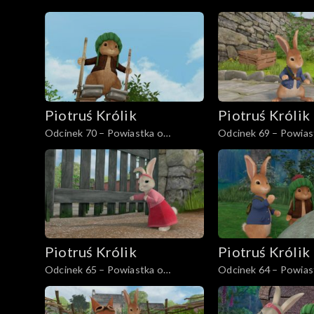
zamkniętej klatce
przygodzie doktora
Piotruś Królik
Piotruś Królik
Odcinek 70 – Powiastka o
Odcinek 69 – Powias
zgubionym pamiętniku
Beniamina
Piotruś Królik
Piotruś Królik
Odcinek 65 – Powiastka o
Odcinek 64 – Powiast
bohaterskim jeżu
pułapce