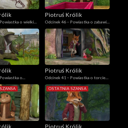
rólik
Piotruś Królik
Powiastka o wielkim
Odcinek 46 – Powiastka o zabawie
w „a kuku”
rólik
Piotruś Królik
 Powiastka o
Odcinek 41 – Powiastka o torcie
apce
Puchowego Ogonka
 SZANSA
OSTATNIA SZANSA
rólik
Piotruś Królik