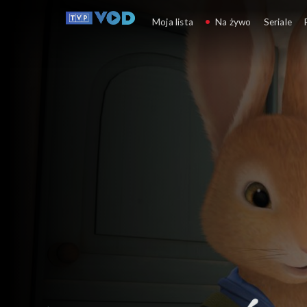
Piotruś Królik
Moja lista
Na żywo
Seriale