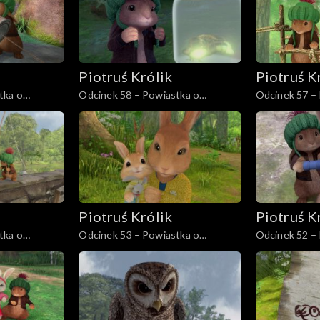
Piotruś Królik
Piotruś K
tka o
Odcinek 58 – Powiastka o
Odcinek 57 –
tunelowym terkotku
grzędzie Sta
Piotruś Królik
Piotruś K
tka o
Odcinek 53 – Powiastka o
Odcinek 52 –
żyńskiej
latających królikach
nadciągającej