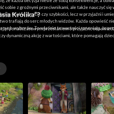
c się, że każda decyzja niesie ze sobą konsekwencje, a od
zić sobie z groźnymi przeciwnikami, ale także nauczyć się
sia Królika”?
 nie tkwi w sprycie czy szybkości, lecz w przyjaźni i um
łatwo trafiają do serc młodych widzów. Każda opowieść nie
nych wyborów. To właśnie te wartości sprawiają, że przyg
ą i ponadczasowym przesłaniem o przyjaźni, odpowiedzial
y dynamiczną akcję z wartościami, które pomagają dziecio