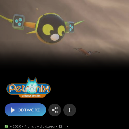
Petronix: Obrońcy z
ODTWÓRZ
2020
Francja
dla dzieci
12m