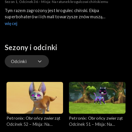
Sezon 1, Odcinek 36 – Misja: Na ratunek krogulcowi chińskiemu
Tym razem zagrożony jest krogulec chiński. Ekipa
superbohaterów i ich mali towarzysze znów muszą
interweniować. Jak skończy się ta historia.
więcej
Sezony i odcinki
Odcinki
Odcinki
Petronix: Obrońcy zwierząt
Petronix: Obrońcy zwierząt
Odcinek 52 – Misja: Na
Odcinek 51 – Misja: Na
ratunek fenkowi
ratunek latającej wiewiórce,