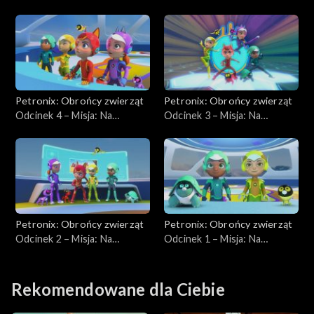
ratunek pingwinom
ratunek kolonii pingwinów
cesarskim
Petronix: Obrońcy zwierząt
Petronix: Obrońcy zwierząt
Odcinek 4 – Misja: Na
Odcinek 3 – Misja: Na
ratunek surykatkom
ratunek zebrze
Petronix: Obrońcy zwierząt
Petronix: Obrońcy zwierząt
Odcinek 2 – Misja: Na
Odcinek 1 – Misja: Na
ratunek lwu
ratunek gepardowi
Rekomendowane dla Ciebie