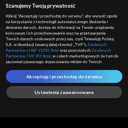
voucher
Szanujemy Twoją prywatność
Nie pokazuj pon
dostępność
Kliknij "Akceptuję i przechodzę do serwisu", aby wyrazić zgody
informacje o dostawcy usług
na korzystanie z technologii automatycznego śledzenia i
ANULUJ
SP
zbierania danych, dostęp do informacji na Twoim urządzeniu
końcowym i ich przechowywanie oraz na przetwarzanie
Twoich danych osobowych przez nas, czyli Telewizję Polską
S.A. w likwidacji (zwaną dalej również „TVP”),
Zaufanych
Partnerów z IAB* (1201 firm)
oraz pozostałych
Zaufanych
Partnerów TVP (93 firm)
, w celach marketingowych (w tym do
zautomatyzowanego dopasowania reklam do Twoich
zainteresowań i mierzenia ich skuteczności) i pozostałych,
które wskazujemy poniżej, a także zgody na udostępnianie
Akceptuję i przechodzę do serwisu
przez nas identyfikatora PPID do Google.
Twoje dane osobowe zbierane podczas odwiedzania przez
Ustawienia zaawansowane
Ciebie naszych
poszczególnych serwisów
zwanych dalej
„Portalem”, w tym informacje zapisywane za pomocą
technologii takich jak: pliki cookie, sygnalizatory WWW lub
innych podobnych technologii umożliwiających świadczenie
Główna
Szukaj
Moja lista
Na żywo
Więcej
dopasowanych i bezpiecznych usług, personalizację treści
oraz reklam, udostępnianie funkcji mediów społecznościowych
oraz analizowanie ruchu w Internecie.