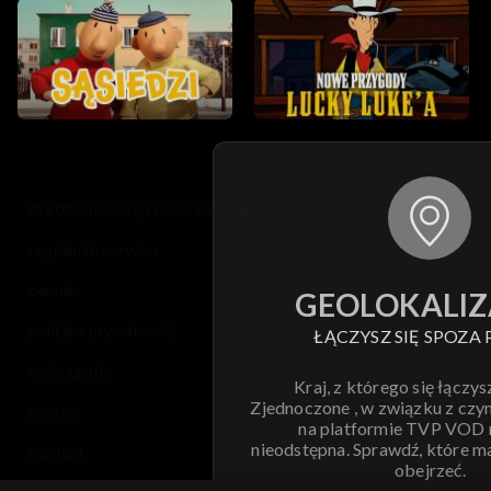
© 2026 Telewizja Polska S.A. w likwidacji
regulamin serwisu
cennik
GEOLOKALIZ
polityka prywatności
ŁĄCZYSZ SIĘ SPOZA 
moje zgody
Kraj, z którego się łączys
Zjednoczone , w związku z czy
pomoc
na platformie TVP VOD
nieodstępna. Sprawdź, które m
kontakt
obejrzeć.