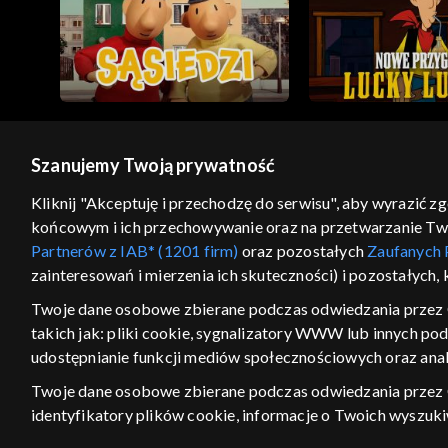
Szanujemy Twoją prywatność
© 2026 Telewizja Polska S.A. w likwidacji
Kliknij "Akceptuję i przechodzę do serwisu", aby wyrazić z
końcowym i ich przechowywanie oraz na przetwarzanie Twoic
regulamin serwisu
cennik
polityka prywatności
Partnerów z IAB* (1201 firm)
oraz pozostałych
Zaufanych 
GEOLOKALIZA
zainteresowań i mierzenia ich skuteczności) i pozostałych,
ŁĄCZYSZ SIĘ SPOZA PO
Twoje dane osobowe zbierane podczas odwiedzania przez 
takich jak: pliki cookie, sygnalizatory WWW lub innych po
Kraj, z którego się łączysz, to Stan
w związku z czym część tytułów na
udostępnianie funkcji mediów społecznościowych oraz anal
VOD może być nieodstępna. Spr
Twoje dane osobowe zbierane podczas odwiedzania przez
materiały możesz obejr
identyfikatory plików cookie, informacje o Twoich wyszuk
pozostałych
Zaufanych Partnerów TVP
dla realizacji nast
Nie pokazuj ponow