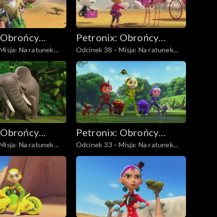
 Obrońcy
Petronix: Obrońcy
Misja: Na ratunek
Odcinek 38 – Misja: Na ratunek
zwierząt
dej
różowemu flamingowi
 Obrońcy
Petronix: Obrońcy
Misja: Na ratunek
Odcinek 33 – Misja: Na ratunek
zwierząt
śpiewającym psom