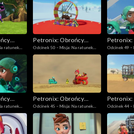
ońcy
Petronix: Obrońcy
Petronix:
Na ratunek
Odcinek 50 – Misja: Na ratunek
Odcinek 49 – 
zwierząt
zwierząt
z. II
łosiowi
leniwcowi
ońcy
Petronix: Obrońcy
Petronix:
Na ratunek
Odcinek 45 – Misja: Na ratunek
Odcinek 44 – 
zwierząt
zwierząt
hienom plamistym
nosorożcowi