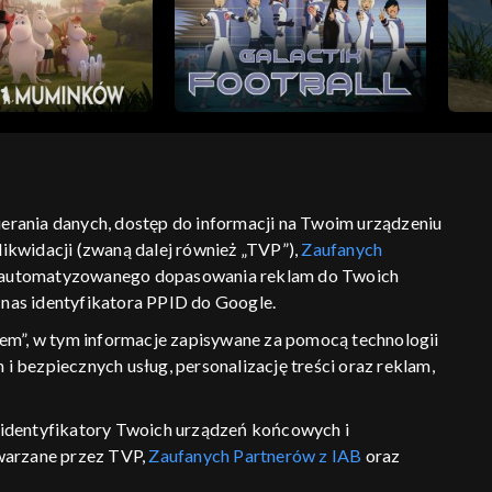
bierania danych, dostęp do informacji na Twoim urządzeniu
ikwidacji (zwaną dalej również „TVP”),
Zaufanych
ść
informacje o dostawcy usług
 zautomatyzowanego dopasowania reklam do Twoich
z nas identyfikatora PPID do Google.
em”, w tym informacje zapisywane za pomocą technologii
 bezpiecznych usług, personalizację treści oraz reklam,
P, identyfikatory Twoich urządzeń końcowych i
twarzane przez TVP,
Zaufanych Partnerów z IAB
oraz
eniu lub dostęp do nich, wyboru podstawowych reklam,