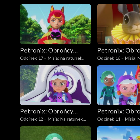
wilczkowi
panterze śnieżnej
Petronix: Obrońcy
Petronix: Obr
Odcinek 17 – Misja: na ratunek
Odcinek 16 – Misja: 
zwierząt
zwierząt
kotu rdzawemu
królikowi
Petronix: Obrońcy
Petronix: Obr
Odcinek 12 – Misja: Na ratunek
Odcinek 11 – Misja: 
zwierząt
zwierząt
łasicy
psom husky