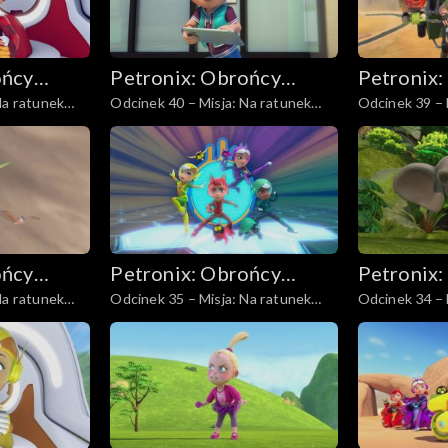
ońcy
Petronix: Obrońcy
Petronix:
Na ratunek
Odcinek 40 – Misja: Na ratunek
Odcinek 39 – 
zwierząt
zwierząt
pelikanowi kędzierzawemu
kangurzycy ru
ońcy
Petronix: Obrońcy
Petronix:
Na ratunek
Odcinek 35 – Misja: Na ratunek
Odcinek 34 – 
zwierząt
zwierząt
mu
gepardzicy
rodzinie słoni