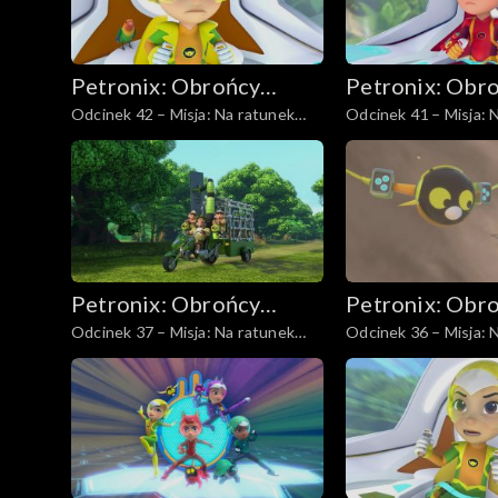
Petronix: Obrońcy
Petronix: Obr
Odcinek 42 – Misja: Na ratunek
Odcinek 41 – Misja: 
zwierząt
zwierząt
papużkom nierozłączkom
szopom
Petronix: Obrońcy
Petronix: Obr
Odcinek 37 – Misja: Na ratunek
Odcinek 36 – Misja: 
zwierząt
zwierząt
niebieskiemu pawiowi
krogulcowi chińskie