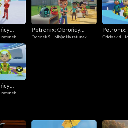
ońcy
Petronix: Obrońcy
Petronix:
a ratunek
Odcinek 5 – Misja: Na ratunek
Odcinek 4 – M
zwierząt
zwierząt
m
kolonii pingwinów
surykatkom
ońcy
a ratunek