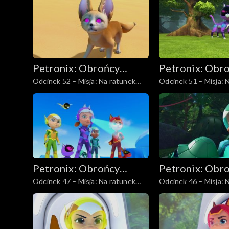
Petronix: Obrońcy
Petronix: Obr
Odcinek 52 – Misja: Na ratunek
Odcinek 51 – Misja: 
zwierząt
zwierząt
fenkowi
latającej wiewiórce, c
Petronix: Obrońcy
Petronix: Obr
Odcinek 47 – Misja: Na ratunek
Odcinek 46 – Misja: 
zwierząt
zwierząt
latającej wiewiórce, cz. I
iguanie