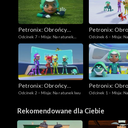
Petronix: Obrońcy
Petronix: Obr
Odcinek 7 – Misja: Na ratunek
Odcinek 6 – Misja: N
zwierząt
zwierząt
karibu
pingwinom cesarski
Petronix: Obrońcy
Petronix: Obr
Odcinek 2 – Misja: Na ratunek lwu
Odcinek 1 – Misja: N
zwierząt
zwierząt
gepardowi
Rekomendowane dla Ciebie