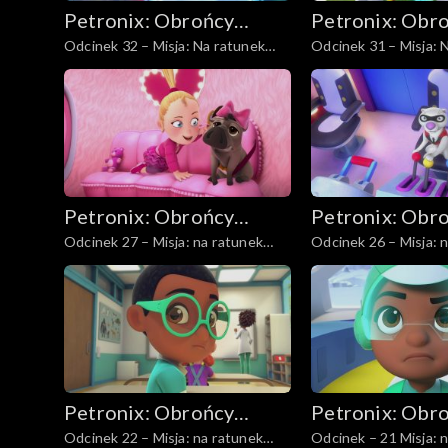
Petronix: Obrońcy
Petronix: Obr
Odcinek 32 – Misja: Na ratunek
Odcinek 31 – Misja: 
zwierząt
zwierząt
galago
koali
Petronix: Obrońcy
Petronix: Obr
Odcinek 27 – Misja: na ratunek
Odcinek 26 – Misja: 
zwierząt
zwierząt
guźcowi
lemurowi
Petronix: Obrońcy
Petronix: Obr
Odcinek 22 – Misja: na ratunek
Odcinek – 21 Misja: 
zwierząt
zwierząt