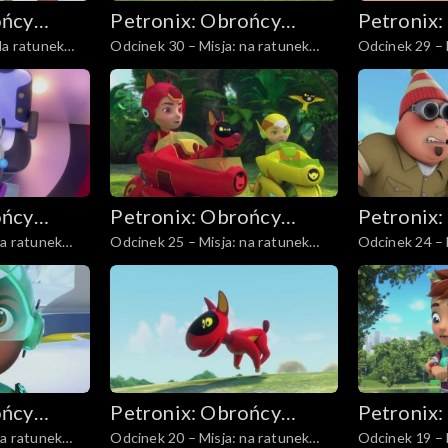
ońcy
Petronix: Obrońcy
Petronix:
Na ratunek
Odcinek 30 – Misja: na ratunek
Odcinek 29 – 
zwierząt
zwierząt
szynszylom
słoniątku
ońcy
Petronix: Obrońcy
Petronix:
na ratunek
Odcinek 25 – Misja: na ratunek
Odcinek 24 – 
zwierząt
zwierząt
gorylowi
niedźwiedzio
ońcy
Petronix: Obrońcy
Petronix:
na ratunek
Odcinek 20 – Misja: na ratunek
Odcinek 19 – 
zwierząt
zwierząt