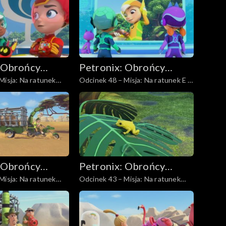
 Obrońcy
Petronix: Obrońcy
Misja: Na ratunek
Odcinek 48 – Misja: Na ratunek E -
zwierząt
Pudze
 Obrońcy
Petronix: Obrońcy
Misja: Na ratunek
Odcinek 43 – Misja: Na ratunek
zwierząt
złotej żabie