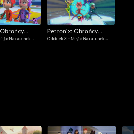
 Obrońcy
Petronix: Obrońcy
isja: Na ratunek
Odcinek 3 – Misja: Na ratunek
zwierząt
zebrze