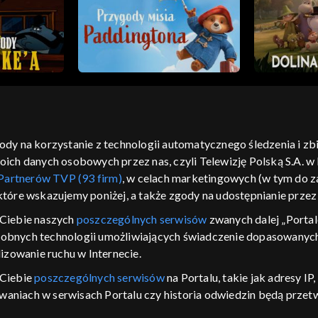
gody na korzystanie z technologii automatycznego śledzenia i z
h danych osobowych przez nas, czyli Telewizję Polską S.A. w l
moje zgody
pomoc
kontakt
voucher
dostępno
Partnerów TVP (93 firm)
, w celach marketingowych (w tym do
CJA
 które wskazujemy poniżej, a także zgody na udostępnianie prze
LSKI
Ciebie naszych
poszczególnych serwisów
zwanych dalej „Portal
dobnych technologii umożliwiających świadczenie dopasowanych i
y Zjednoczone ,
 platformie TVP
izowanie ruchu w Internecie.
awdź, które
 Ciebie
poszczególnych serwisów
na Portalu, takie jak adresy I
zeć.
iwaniach w serwisach Portalu czy historia odwiedzin będą prze
ępujących celów i funkcji: przechowywania informacji na urządz
nie