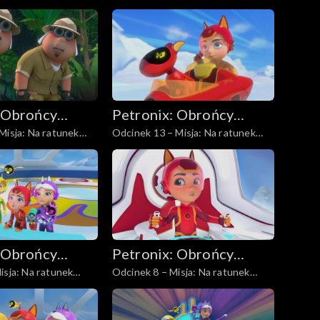
kapucynce
 Obrońcy
Petronix: Obrońcy
Misja: Na ratunek
Odcinek 13 – Misja: Na ratunek
zwierząt
lodofokom
 Obrońcy
Petronix: Obrońcy
isja: Na ratunek
Odcinek 8 – Misja: Na ratunek
zwierząt
sowom śnieżnym