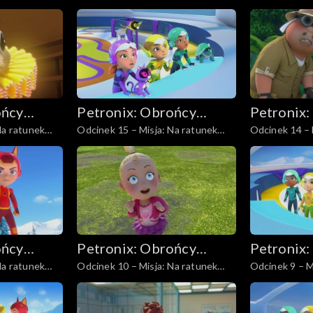
andoniedźwiedziowi
kondorowi
ońcy
Petronix: Obrońcy
Petronix:
Na ratunek
Odcinek 15 – Misja: Na ratunek
Odcinek 14 – 
zwierząt
zwierząt
liskowi
kameleonowi
ońcy
Petronix: Obrońcy
Petronix:
Na ratunek
Odcinek 10 – Misja: Na ratunek
Odcinek 9 – M
zwierząt
zwierząt
arze,
gronostajom