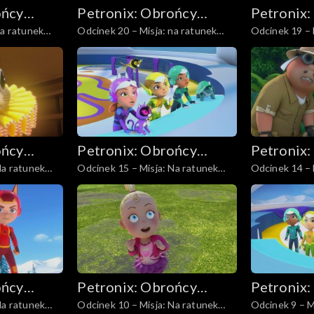
ońcy
Petronix: Obrońcy
Petronix:
na ratunek
Odcinek 20 – Misja: na ratunek
Odcinek 19 – 
zwierząt
zwierząt
andoniedźwiedziowi
kondorowi
ońcy
Petronix: Obrońcy
Petronix:
Na ratunek
Odcinek 15 – Misja: Na ratunek
Odcinek 14 – 
zwierząt
zwierząt
liskowi
kameleonowi
ońcy
Petronix: Obrońcy
Petronix:
Na ratunek
Odcinek 10 – Misja: Na ratunek
Odcinek 9 – M
zwierząt
zwierząt