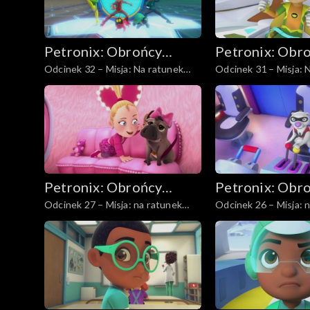
Petronix: Obrońcy
Petronix: Obr
Odcinek 32 – Misja: Na ratunek
Odcinek 31 – Misja: 
zwierząt
zwierząt
galago
koali
Petronix: Obrońcy
Petronix: Obr
Odcinek 27 – Misja: na ratunek
Odcinek 26 – Misja: 
zwierząt
zwierząt
guźcowi
lemurowi