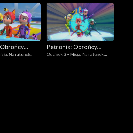
sowom śnieżnym
 Obrońcy
Petronix: Obrońcy
isja: Na ratunek
Odcinek 3 – Misja: Na ratunek
zwierząt
zebrze