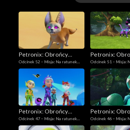
Odcinki
Petronix: Obrońcy
Petronix: Obr
Odcinek 52 – Misja: Na ratunek
Odcinek 51 – Misja: 
zwierząt
zwierząt
fenkowi
latającej wiewiórce, c
Petronix: Obrońcy
Petronix: Obr
Odcinek 47 – Misja: Na ratunek
Odcinek 46 – Misja: 
zwierząt
zwierząt
latającej wiewiórce, cz. I
iguanie