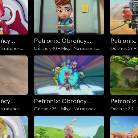
ońcy
Petronix: Obrońcy
Petronix:
Na ratunek
Odcinek 40 – Misja: Na ratunek
Odcinek 39 – 
zwierząt
zwierząt
pelikanowi kędzierzawemu
kangurzycy ru
ońcy
Petronix: Obrońcy
Petronix:
Na ratunek
Odcinek 35 – Misja: Na ratunek
Odcinek 34 – 
zwierząt
zwierząt
mu
gepardzicy
rodzinie słoni