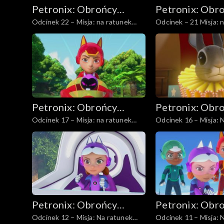
Petronix: Obrońcy
Petronix: Obr
Odcinek 22 – Misja: na ratunek
Odcinek – 21 Misja: 
zwierząt
zwierząt
wilczkowi
panterze śnieżnej
Petronix: Obrońcy
Petronix: Obr
Odcinek 17 – Misja: na ratunek
Odcinek 16 – Misja: 
zwierząt
zwierząt
kotu rdzawemu
królikowi
Petronix: Obrońcy
Petronix: Obr
Odcinek 12 – Misja: Na ratunek
Odcinek 11 – Misja: 
zwierząt
zwierząt