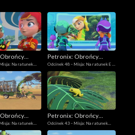
 Obrońcy
Petronix: Obrońcy
Misja: Na ratunek
Odcinek 48 – Misja: Na ratunek E -
zwierząt
Pudze
 Obrońcy
Petronix: Obrońcy
Misja: Na ratunek
Odcinek 43 – Misja: Na ratunek
zwierząt
złotej żabie