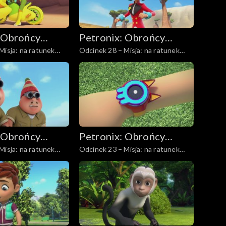
 Obrońcy
Petronix: Obrońcy
Misja: na ratunek
Odcinek 28 – Misja: na ratunek
zwierząt
zebrom
 Obrońcy
Petronix: Obrońcy
Misja: na ratunek
Odcinek 23 – Misja: na ratunek
zwierząt
wi polarnemu
lamie