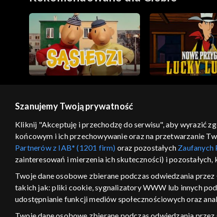
Szanujemy Twoją prywatność
© 2026 Telewizja Polska S.A. w likwidacji
Kliknij "Akceptuję i przechodzę do serwisu", aby wyrazić z
końcowym i ich przechowywanie oraz na przetwarzanie Twoic
regulamin serwisu
cennik
polityka prywatności
Partnerów z IAB* (1201 firm)
oraz pozostałych
Zaufanych 
GEOLOKALIZA
zainteresowań i mierzenia ich skuteczności) i pozostałych,
ŁĄCZYSZ SIĘ SPOZA PO
Twoje dane osobowe zbierane podczas odwiedzania przez 
takich jak: pliki cookie, sygnalizatory WWW lub innych po
Kraj, z którego się łączysz, to Stan
w związku z czym część tytułów na
udostępnianie funkcji mediów społecznościowych oraz anal
VOD może być nieodstępna. Spr
Twoje dane osobowe zbierane podczas odwiedzania przez
materiały możesz obejr