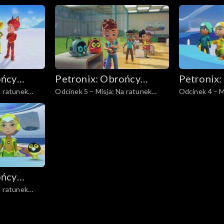
arze,
gronostajom
ońcy
Petronix: Obrońcy
Petronix:
a ratunek
Odcinek 5 – Misja: Na ratunek
Odcinek 4 – M
zwierząt
zwierząt
m
kolonii pingwinów
surykatkom
ońcy
a ratunek