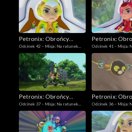
Petronix: Obrońcy
Petronix: Obr
Odcinek 42 – Misja: Na ratunek
Odcinek 41 – Misja: 
zwierząt
zwierząt
papużkom nierozłączkom
szopom
Petronix: Obrońcy
Petronix: Obr
Odcinek 37 – Misja: Na ratunek
Odcinek 36 – Misja: 
zwierząt
zwierząt
niebieskiemu pawiowi
krogulcowi chińskie