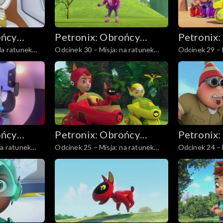
ońcy
Petronix: Obrońcy
Petronix:
Na ratunek
Odcinek 30 – Misja: na ratunek
Odcinek 29 – 
zwierząt
zwierząt
szynszylom
słoniątku
ońcy
Petronix: Obrońcy
Petronix:
na ratunek
Odcinek 25 – Misja: na ratunek
Odcinek 24 – 
zwierząt
zwierząt
gorylowi
niedźwiedzio