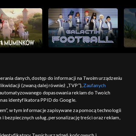
bierania danych, dostęp do informacji na Twoim urządzeniu
ikwidacji (zwaną dalej również „TVP”),
Zaufanych
ść
informacje o dostawcy usług
 zautomatyzowanego dopasowania reklam do Twoich
z nas identyfikatora PPID do Google.
em”, w tym informacje zapisywane za pomocą technologii
 bezpiecznych usług, personalizację treści oraz reklam,
P, identyfikatory Twoich urządzeń końcowych i