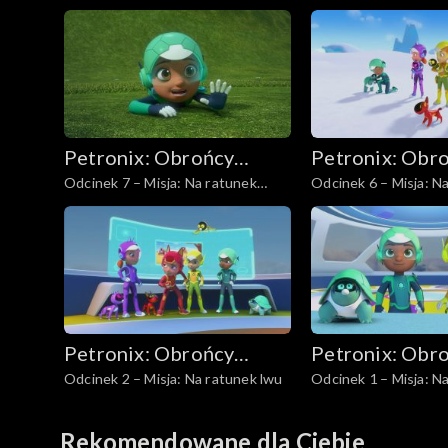
łasicy
psom husky
Petronix: Obrońcy
Petronix: Obr
Odcinek 7 – Misja: Na ratunek
Odcinek 6 – Misja: N
zwierząt
zwierząt
karibu
pingwinom cesarski
Petronix: Obrońcy
Petronix: Obr
Odcinek 2 – Misja: Na ratunek lwu
Odcinek 1 – Misja: N
zwierząt
zwierząt
gepardowi
Rekomendowane dla Ciebie