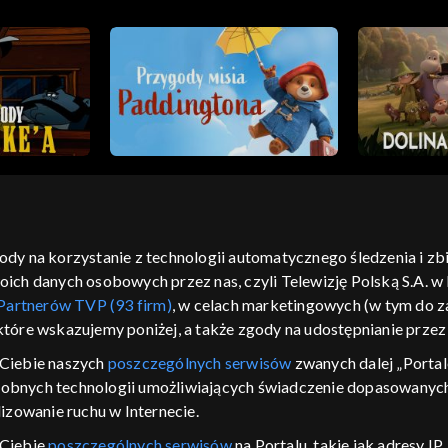
gody na korzystanie z technologii automatycznego śledzenia i z
h danych osobowych przez nas, czyli Telewizję Polską S.A. w l
moje zgody
pomoc
kontakt
voucher
dostępno
Partnerów TVP (93 firm)
, w celach marketingowych (w tym do
CJA
 które wskazujemy poniżej, a także zgody na udostępnianie prze
LSKI
Ciebie naszych
poszczególnych serwisów
zwanych dalej „Portal
dobnych technologii umożliwiających świadczenie dopasowanych i
y Zjednoczone ,
 platformie TVP
izowanie ruchu w Internecie.
awdź, które
 Ciebie
poszczególnych serwisów
na Portalu, takie jak adresy I
zeć.