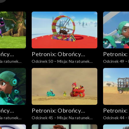
ońcy
Petronix: Obrońcy
Petronix:
Na ratunek
Odcinek 50 – Misja: Na ratunek
Odcinek 49 – 
zwierząt
zwierząt
z. II
łosiowi
leniwcowi
ońcy
Petronix: Obrońcy
Petronix:
Na ratunek
Odcinek 45 – Misja: Na ratunek
Odcinek 44 – 
zwierząt
zwierząt
hienom plamistym
nosorożcowi