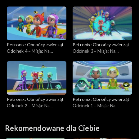
ratunek pingwinom
ratunek kolonii pingwinów
cesarskim
Petronix: Obrońcy zwierząt
Petronix: Obrońcy zwierząt
Odcinek 4 – Misja: Na
Odcinek 3 – Misja: Na
ratunek surykatkom
ratunek zebrze
Petronix: Obrońcy zwierząt
Petronix: Obrońcy zwierząt
Odcinek 2 – Misja: Na
Odcinek 1 – Misja: Na
ratunek lwu
ratunek gepardowi
Rekomendowane dla Ciebie