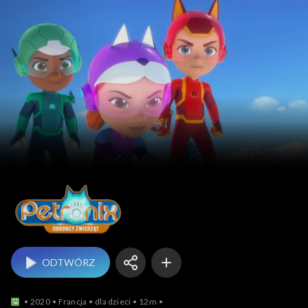
Petronix: Obrońcy z
ODTWÓRZ
2020
Francja
dla dzieci
12m