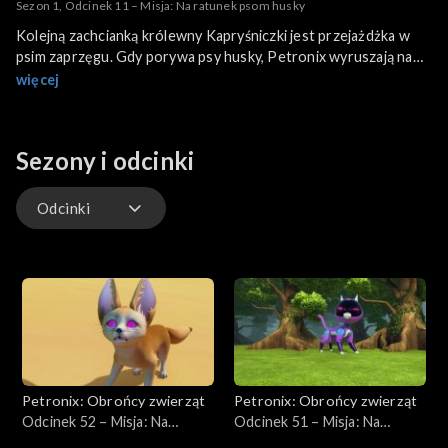
Sezon 1, Odcinek 11 – Misja: Na ratunek psom husky
Kolejną zachcianką królewny Kapryśniczki jest przejażdżka w
psim zaprzęgu. Gdy porywa psy husky, Petronix wyruszają na
pomoc w pełnym składzie. Niestety ich elektroniczne pupile
więcej
zostają unieruchomione i drużyna musi radzić sobie sama.
Wspólnymi siłami udaje im się obronić kolejne zwierzaki.
Sezony i odcinki
Odcinki
Odcinki
Petronix: Obrońcy zwierząt
Petronix: Obrońcy zwierząt
Odcinek 52 – Misja: Na
Odcinek 51 – Misja: Na
ratunek fenkowi
ratunek latającej wiewiórce,