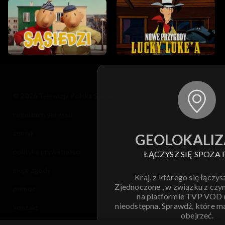
© 2026 Telewizja Polska S.A. w likwidacji
regulamin serwisu
cennik
GEOLOKALIZ
polityka prywatności
ŁĄCZYSZ SIĘ SPOZA 
moje zgody
Kraj, z którego się łączys
Zjednoczone , w związku z czy
pomoc
na platformie TVP VOD
nieodstępna. Sprawdź, które m
kontakt
obejrzeć.