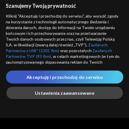
voucher
Szanujemy Twoją prywatność
Nie pokazuj pon
dostępność
Kliknij "Akceptuję i przechodzę do serwisu", aby wyrazić zgody
informacje o dostawcy usług
na korzystanie z technologii automatycznego śledzenia i
ANULUJ
SP
zbierania danych, dostęp do informacji na Twoim urządzeniu
końcowym i ich przechowywanie oraz na przetwarzanie
Twoich danych osobowych przez nas, czyli Telewizję Polską
S.A. w likwidacji (zwaną dalej również „TVP”),
Zaufanych
Partnerów z IAB* (1201 firm)
oraz pozostałych
Zaufanych
Partnerów TVP (93 firm)
, w celach marketingowych (w tym do
zautomatyzowanego dopasowania reklam do Twoich
zainteresowań i mierzenia ich skuteczności) i pozostałych,
które wskazujemy poniżej, a także zgody na udostępnianie
Akceptuję i przechodzę do serwisu
przez nas identyfikatora PPID do Google.
Twoje dane osobowe zbierane podczas odwiedzania przez
Ustawienia zaawansowane
Ciebie naszych
poszczególnych serwisów
zwanych dalej
„Portalem”, w tym informacje zapisywane za pomocą
technologii takich jak: pliki cookie, sygnalizatory WWW lub
innych podobnych technologii umożliwiających świadczenie
Główna
Szukaj
Moja lista
Na żywo
Więcej
dopasowanych i bezpiecznych usług, personalizację treści
oraz reklam, udostępnianie funkcji mediów społecznościowych
oraz analizowanie ruchu w Internecie.