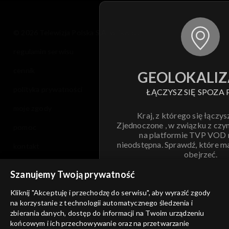
© 2026 Telewizja Polska S.A. w likwidacji
regulamin serwisu
cennik
GEOLOKALIZ
polityka prywatności
ŁĄCZYSZ SIĘ SPOZA 
moje zgody
Kraj, z którego się łączys
Zjednoczone , w związku z czy
pomoc
na platformie TVP VOD
nieodstępna. Sprawdź, które m
kontakt
obejrzeć.
voucher
Szanujemy Twoją prywatność
Nie pokazuj pon
dostępność
Kliknij "Akceptuję i przechodzę do serwisu", aby wyrazić zgody
informacje o dostawcy usług
na korzystanie z technologii automatycznego śledzenia i
ANULUJ
SP
zbierania danych, dostęp do informacji na Twoim urządzeniu
końcowym i ich przechowywanie oraz na przetwarzanie