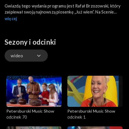
Gwiazdą tego wydania programu jest Rafał Brzozowski, który
zaśpiewał swoją najnowszą piosenkę „Już wiem”. Na Scenie
Talentów wystąpiła 10-letnia mieszkanka Tarnowa – Dagmara
więcej
Gromniak, laureatka XIV Ogólnopolskiego Festiwalu Piosenki
Dziecięcej „Skowroneczek”. Jerzy Petersburski opowiada o
nietypowym fortepianie, zaprojektowanym przez węgierskiego
Sezony i odcinki
pianistę. Niezwykłym, ponieważ ma trzy pary klawiszy. Z czego
wynikała jego budowa i jak się na nim grało? W części
Instrumentalni dzwony rurowe. W programie również wspólne
wideo
wykonanie walca Straussa. Jerzy Petersburski gra na
fortepianie a współprowadzący na warzywach, kuchennych
wideo
minutnikach, gumowej kaczce itp.
Petersburski Music Show
Petersburski Music Show
odcinek 70
odcinek 1