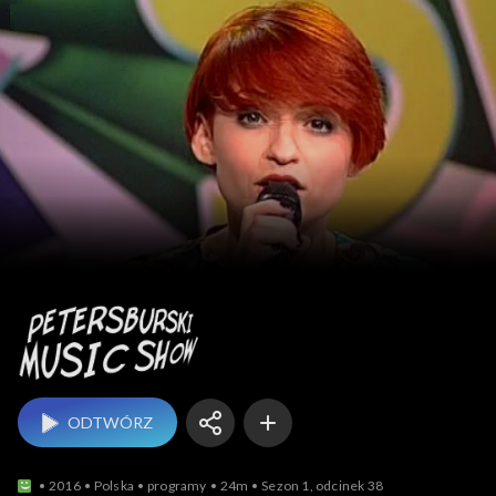
Petersburski Music Sh
ODTWÓRZ
2016
Polska
programy
24m
Sezon 1, odcinek 38