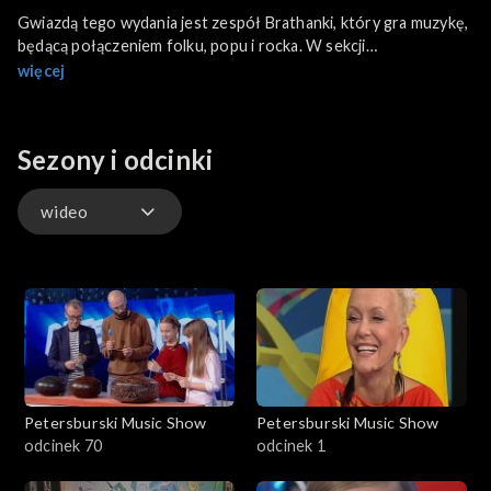
Gwiazdą tego wydania jest zespół Brathanki, który gra muzykę,
będącą połączeniem folku, popu i rocka. W sekcji
„Instrumentalni” poznamy flet prosty. Będziemy również gościć
więcej
Adriana Wiśniewskiego – musicalowego aktora związanego z
dubbingiem, który opowie o interpretacji tekstu. Poznamy
także specyficzny instrument – PIANO ARC (Brockettship). Na
Sezony i odcinki
Scenie Talentów niespełna dziesięcioletnia mieszkanka
Radomska – Oliwia Kopiec.
wideo
wideo
Petersburski Music Show
Petersburski Music Show
odcinek 70
odcinek 1