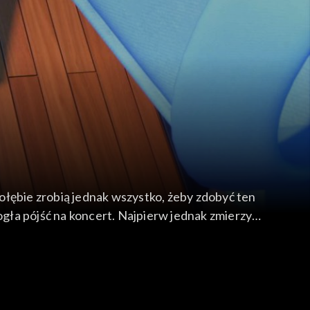
gołębie zrobią jednak wszystko, żeby zdobyć ten
ogła pójść na koncert. Najpierw jednak zmierzy