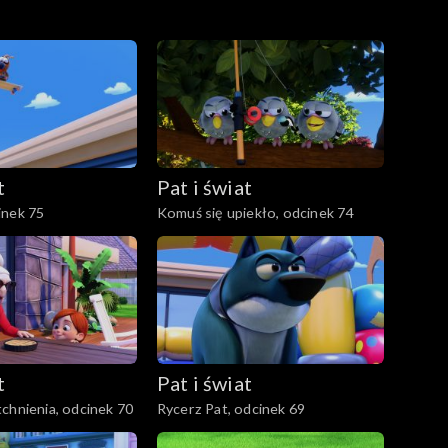
t
Pat i świat
inek 75
Komuś się upiekło, odcinek 74
t
Pat i świat
chnienia, odcinek 70
Rycerz Pat, odcinek 69