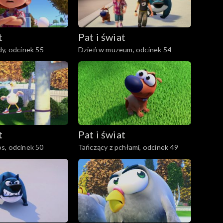
t
Pat i świat
y, odcinek 55
Dzień w muzeum, odcinek 54
t
Pat i świat
s, odcinek 50
Tańczący z pchłami, odcinek 49