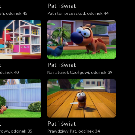
t
Pat i świat
eń, odcinek 45
Pat i tor przeszkód, odcinek 44
t
Pat i świat
dcinek 40
Na ratunek Czołgowi, odcinek 39
t
Pat i świat
łowy, odcinek 35
Prawdziwy Pat, odcinek 34