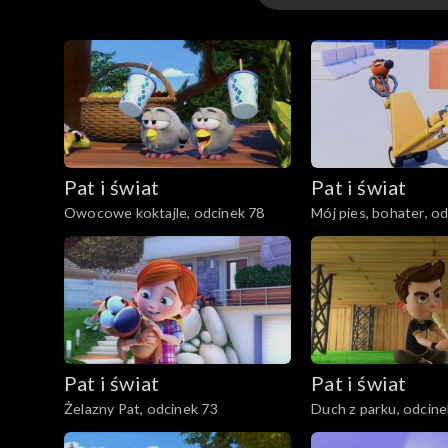
Sezon 2
Sezon 1
Pat i świat
Pat i świat
Owocowe koktajle, odcinek 78
Mój pies, bohater, o
Pat i świat
Pat i świat
Żelazny Pat, odcinek 73
Duch z parku, odcine