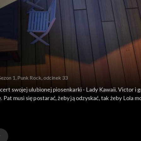
Sezon 1, Punk Rock, odcinek 33
ert swojej ulubionej piosenkarki - Lady Kawaii. Victor i 
 Pat musi się postarać, żeby ją odzyskać, tak żeby Lola m