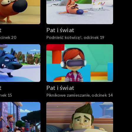
t
Pat i świat
cinek 20
Podnieść kotwicę!, odcinek 19
t
Pat i świat
inek 15
Piknikowe zamieszanie, odcinek 14