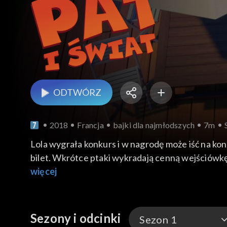
ODTWÓRZ
2018
Francja
bajki dla najmłodszych
7m
Lola wygrała konkurs i w nagrodę może iść na konc
bilet. Wkrótce ptaki wykradają cenną wejściówkę.
się z psem Lady Kawaii, który nie jest zbyt miły.
więcej
Sezony i odcinki
Sezon 1