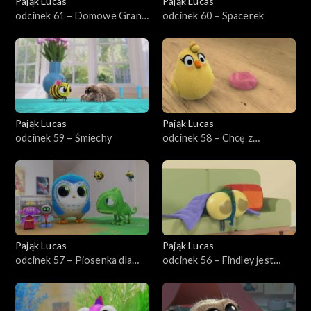
Pająk Lucas
Pająk Lucas
odcinek 61 – Domowe Grand
odcinek 60 – Spacerek
Prix
Pająk Lucas
Pająk Lucas
odcinek 59 – Śmiechy
odcinek 58 – Chcę z
powrotem mój żołędzik
Pająk Lucas
Pająk Lucas
odcinek 57 – Piosenka dla
odcinek 56 – Findley jest
Wiertka
chory