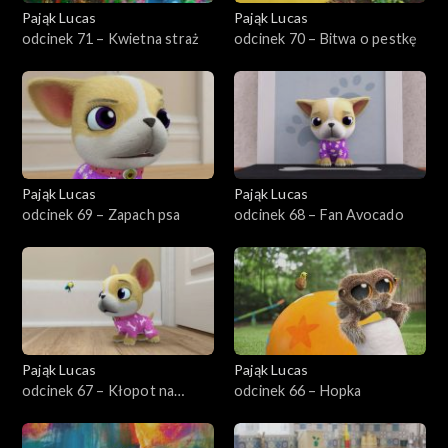
Pająk Lucas
Pająk Lucas
odcinek 71 – Kwietna straż
odcinek 70 – Bitwa o pestkę
Pająk Lucas
Pająk Lucas
odcinek 69 – Zapach psa
odcinek 68 – Fan Avocado
Pająk Lucas
Pająk Lucas
odcinek 67 – Kłopot na
odcinek 66 – Hopka
poddaszu