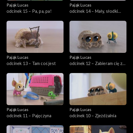
Pająk Lucas
Pająk Lucas
odcinek 15 – Pa, pa, pa!
odcinek 14 – Mały, słodki
domek
Pająk Lucas
Pająk Lucas
odcinek 13 – Tam coś jest
odcinek 12 – Zabieram cię ze
sobą
Pająk Lucas
Pająk Lucas
odcinek 11 – Pajęczyna
odcinek 10 – Zjeżdżalnia