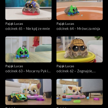
Pająk Lucas
Pająk Lucas
odcinek 65 – Nie kpij ze mnie
odcinek 64 – Mrówcza misja
Pająk Lucas
Pająk Lucas
odcinek 63 – Mocarny Pyk i
odcinek 62 – Żegnajcie,
SuperBzyk
słodkie przejażdżki