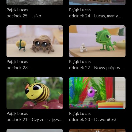
Pająk Lucas
Pająk Lucas
odcinek 25 – Jajko
odcinek 24 – Lucas, mamy
problem
Pająk Lucas
Pająk Lucas
odcinek 23 –
odcinek 22 – Nowy pająk w
Współlokatorzy
mieście
Pająk Lucas
Pająk Lucas
odcinek 21 – Czy znasz język
odcinek 20 – Dzwoniłeś?
tańca?