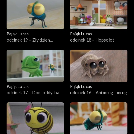
Pająk Lucas
Pająk Lucas
odcinek 19 – Zły dzień
odcinek 18 – Hopsolot
Findleya
Pająk Lucas
Pająk Lucas
odcinek 17 – Dom oddycha
odcinek 16 – Ani mrug - mrug