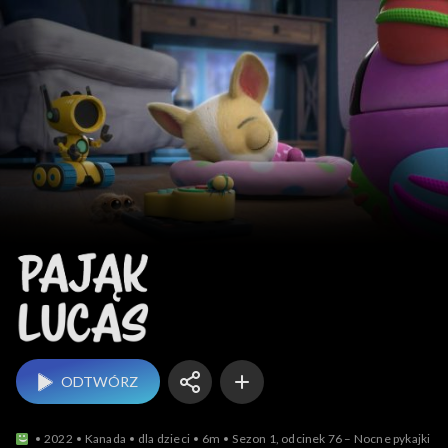
Pająk Lucas
ODTWÓRZ
2022
Kanada
dla dzieci
6m
Sezon 1, odcinek 76 – Nocne pykajki