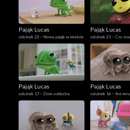
Pająk Lucas
Pająk Lucas
odcinek 22 – Nowy pająk w mieście
odcinek 21 – Czy zna
tańca?
Pająk Lucas
Pająk Lucas
odcinek 17 – Dom oddycha
odcinek 16 – Ani mru