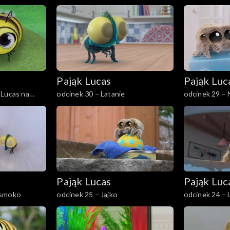
Pająk Lucas
Pająk Luc
 Lucas na
odcinek 30 – Latanie
odcinek 29 – 
przysługa
Pająk Lucas
Pająk Luc
-smoko
odcinek 25 – Jajko
odcinek 24 –