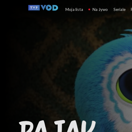
Pająk Lucas
Moja lista
Na żywo
Seriale