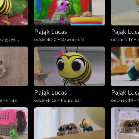
Pająk Lucas
Pająk Luc
sz język
odcinek 20 – Dzwoniłeś?
odcinek 19 – 
Pająk Lucas
Pająk Luc
g - mrug
odcinek 15 – Pa, pa, pa!
odcinek 14 – 