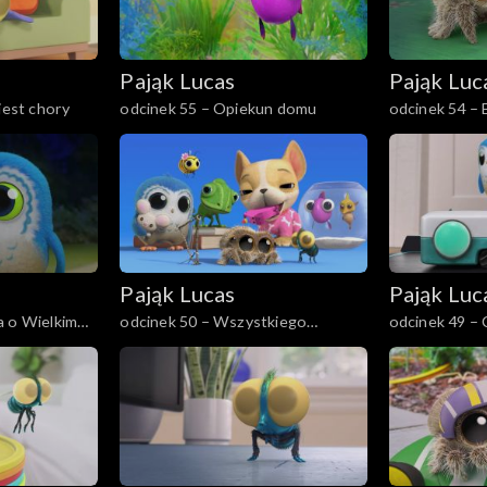
Pająk Lucas
Pająk Luc
jest chory
odcinek 55 – Opiekun domu
odcinek 54 – 
Pająk Lucas
Pająk Luc
a o Wielkim
odcinek 50 – Wszystkiego
odcinek 49 –
bekusiowego