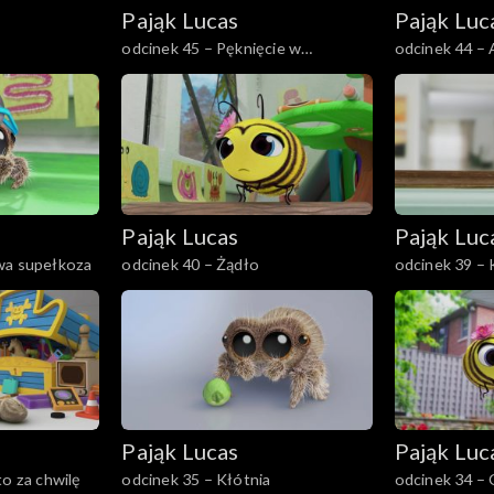
Pająk Lucas
Pająk Luc
odcinek 45 – Pęknięcie w
odcinek 44 – 
akwarium
Pająk Lucas
Pająk Luc
wa supełkoza
odcinek 40 – Żądło
odcinek 39 – 
Pająk Lucas
Pająk Luc
to za chwilę
odcinek 35 – Kłótnia
odcinek 34 – 