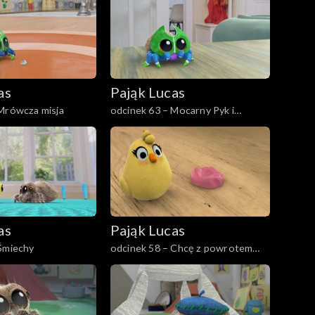
as
Pająk Lucas
 Mrówcza misja
odcinek 63 – Mocarny Pyk i
SuperBzyk
as
Pająk Lucas
Śmiechy
odcinek 58 – Chcę z powrotem
mój żołędzik