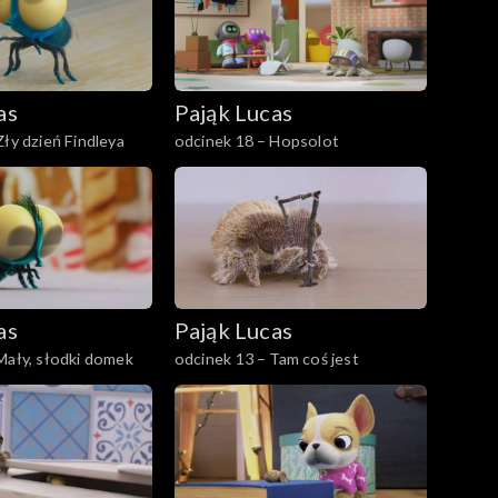
as
Pająk Lucas
Zły dzień Findleya
odcinek 18 – Hopsolot
as
Pająk Lucas
Mały, słodki domek
odcinek 13 – Tam coś jest