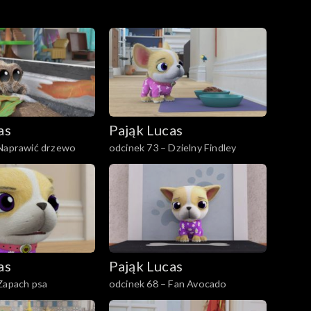
as
Pająk Lucas
 Naprawić drzewo
odcinek 73 – Dzielny Findley
as
Pająk Lucas
Zapach psa
odcinek 68 – Fan Avocado