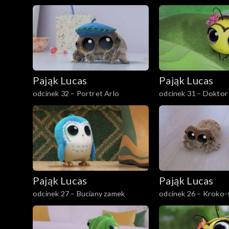
Pająk Lucas
Pająk Lucas
odcinek 32 – Portret Arlo
odcinek 31 – Doktor
dyżurze
Pająk Lucas
Pająk Lucas
odcinek 27 – Buciany zamek
odcinek 26 – Kroko