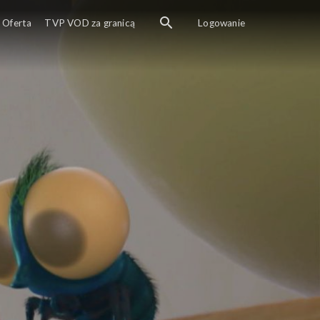
Oferta
TVP VOD za granicą
Logowanie