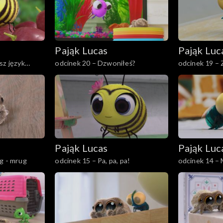
Pająk Lucas
Pająk Luc
sz język
odcinek 20 – Dzwoniłeś?
odcinek 19 – 
Pająk Lucas
Pająk Luc
g - mrug
odcinek 15 – Pa, pa, pa!
odcinek 14 – 