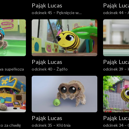
Pająk Lucas
Pająk Luc
odcinek 45 – Pęknięcie w
odcinek 44 – 
akwarium
Pająk Lucas
Pająk Luc
wa supełkoza
odcinek 40 – Żądło
odcinek 39 – 
Pająk Lucas
Pająk Luc
to za chwilę
odcinek 35 – Kłótnia
odcinek 34 – 