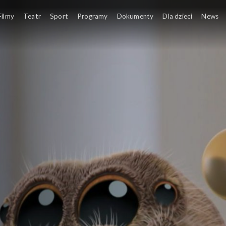
Filmy
Teatr
Sport
Programy
Dokumenty
Dla dzieci
News