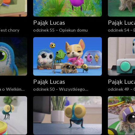
Pająk Lucas
Pająk Luc
jest chory
odcinek 55 – Opiekun domu
odcinek 54 – 
Pająk Lucas
Pająk Luc
a o Wielkim
odcinek 50 – Wszystkiego
odcinek 49 –
bekusiowego