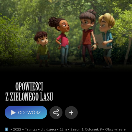
Opowieści z zielonego
ODTWÓRZ
2022
Francja
dla dzieci
12m
Sezon 1, Odcinek 9 – Obcy w lesie