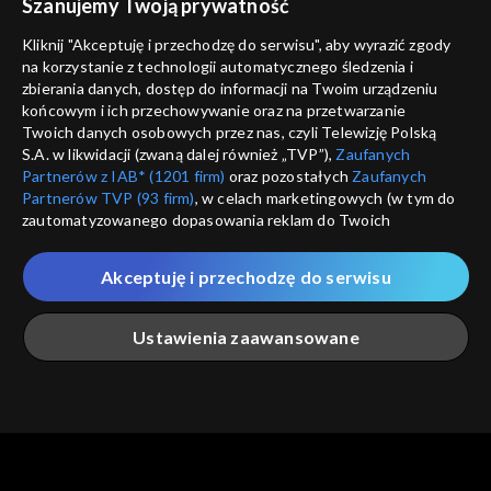
Szanujemy Twoją prywatność
Nie pokazuj pon
dostępność
Kliknij "Akceptuję i przechodzę do serwisu", aby wyrazić zgody
informacje o dostawcy usług
na korzystanie z technologii automatycznego śledzenia i
ANULUJ
SP
zbierania danych, dostęp do informacji na Twoim urządzeniu
końcowym i ich przechowywanie oraz na przetwarzanie
Twoich danych osobowych przez nas, czyli Telewizję Polską
S.A. w likwidacji (zwaną dalej również „TVP”),
Zaufanych
Partnerów z IAB* (1201 firm)
oraz pozostałych
Zaufanych
Partnerów TVP (93 firm)
, w celach marketingowych (w tym do
zautomatyzowanego dopasowania reklam do Twoich
zainteresowań i mierzenia ich skuteczności) i pozostałych,
które wskazujemy poniżej, a także zgody na udostępnianie
Akceptuję i przechodzę do serwisu
przez nas identyfikatora PPID do Google.
Twoje dane osobowe zbierane podczas odwiedzania przez
Ustawienia zaawansowane
Ciebie naszych
poszczególnych serwisów
zwanych dalej
„Portalem”, w tym informacje zapisywane za pomocą
technologii takich jak: pliki cookie, sygnalizatory WWW lub
innych podobnych technologii umożliwiających świadczenie
Główna
Szukaj
Moja lista
Na żywo
Więcej
dopasowanych i bezpiecznych usług, personalizację treści
oraz reklam, udostępnianie funkcji mediów społecznościowych
oraz analizowanie ruchu w Internecie.