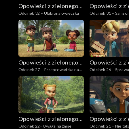
Opowieści z zielonego
Opowieści z z
Odcinek 32 – Ulubiona owieczka
Odcinek 31 – Samson
lasu
lasu
Opowieści z zielonego
Opowieści z z
Odcinek 27 – Przeprowadzka na
Odcinek 26 – Sprawa
lasu
lasu
wieś, część 1
tajemniczego listu
Opowieści z zielonego
Opowieści z z
Odcinek 22– Uwaga na żmije
Odcinek 21 – Nie tak
lasu
lasu