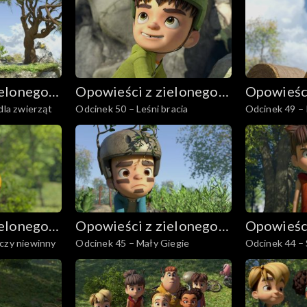
ielonego
Opowieści z zielonego
Opowieści
dla zwierząt
Odcinek 50 – Leśni bracia
Odcinek 49 –
lasu
lasu
ielonego
Opowieści z zielonego
Opowieści
czy niewinny
Odcinek 45 – Mały Giegie
Odcinek 44 – 
lasu
lasu