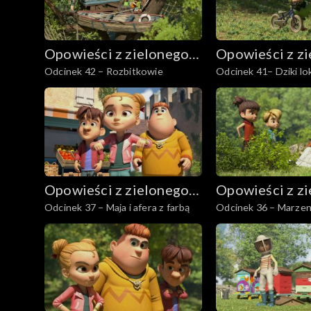
Opowieści z zielonego
Opowieści z z
Odcinek 42 – Rozbitkowie
Odcinek 41– Dziki
lasu
lasu
Opowieści z zielonego
Opowieści z z
Odcinek 37 – Maja i afera z farbą
Odcinek 36 – Marzen
lasu
lasu