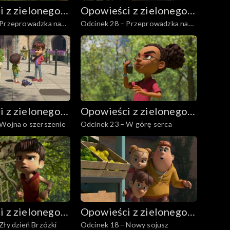
 z zielonego
Opowieści z zielonego
 Przeprowadzka na
Odcinek 28 – Przeprowadzka na
lasu
wieś, część 2
 z zielonego
Opowieści z zielonego
 Wojna o szerszenie
Odcinek 23 – W górę serca
lasu
 z zielonego
Opowieści z zielonego
Zły dzień Brzózki
Odcinek 18 – Nowy sojusz
lasu