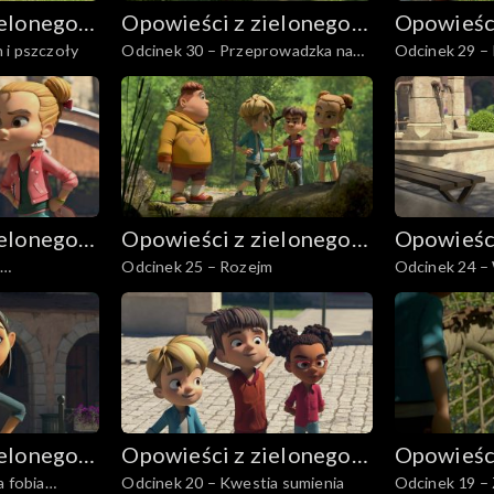
ielonego
Opowieści z zielonego
Opowieści
 i pszczoły
Odcinek 30 – Przeprowadzka na
Odcinek 29 –
lasu
lasu
wieś, część 4
wieś, część 3
ielonego
Opowieści z zielonego
Opowieści
Odcinek 25 – Rozejm
Odcinek 24 –
lasu
lasu
ielonego
Opowieści z zielonego
Opowieści
a fobia
Odcinek 20 – Kwestia sumienia
Odcinek 19 – 
lasu
lasu