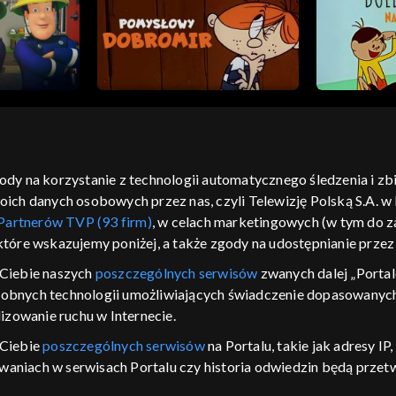
gody na korzystanie z technologii automatycznego śledzenia i z
h danych osobowych przez nas, czyli Telewizję Polską S.A. w l
moje zgody
pomoc
kontakt
voucher
dostępno
Partnerów TVP (93 firm)
, w celach marketingowych (w tym do
CJA
 które wskazujemy poniżej, a także zgody na udostępnianie prze
LSKI
Ciebie naszych
poszczególnych serwisów
zwanych dalej „Portal
dobnych technologii umożliwiających świadczenie dopasowanych i
y Zjednoczone ,
 platformie TVP
izowanie ruchu w Internecie.
awdź, które
 Ciebie
poszczególnych serwisów
na Portalu, takie jak adresy I
zeć.
iwaniach w serwisach Portalu czy historia odwiedzin będą prze
ępujących celów i funkcji: przechowywania informacji na urządz
nie