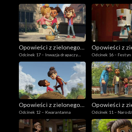
straszna
Opowieści z zielonego
Opowieści z z
Odcinek 17 – Inwazja drapaczy
Odcinek 16 – Festyn 
lasu
lasu
głowy
Opowieści z zielonego
Opowieści z z
Odcinek 12 – Kwarantanna
Odcinek 11 – Narodzi
lasu
lasu