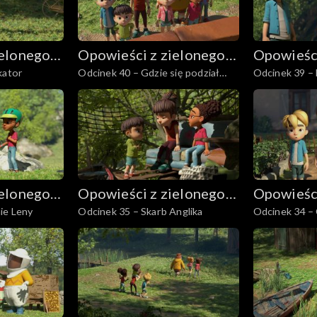
ielonego
Opowieści z zielonego
Opowieści
 lokator
Odcinek 40 – Gdzie się podział
Odcinek 39 – 
lasu
lasu
Marcel
ielonego
Opowieści z zielonego
Opowieści
ie Leny
Odcinek 35 – Skarb Anglika
Odcinek 34 – 
lasu
lasu