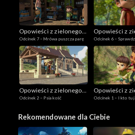
Opowieści z zielonego
Opowieści z z
Odcinek 7 – Mrówa puszcza parę
Odcinek 6 – Sprawdz
lasu
lasu
Opowieści z zielonego
Opowieści z z
Odcinek 2 – Psia kość
Odcinek 1 – I kto tu 
lasu
lasu
Rekomendowane dla Ciebie