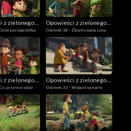
 z zielonego
Opowieści z zielonego
Dobra przyjaciółka
Odcinek 38 – Zbuntowana Lena
lasu
 z zielonego
Opowieści z zielonego
Co przynosi wiatr
Odcinek 33 – Wyjazd na narty
lasu