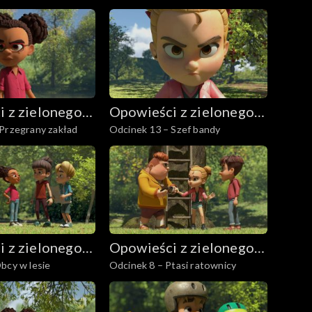
 z zielonego
Opowieści z zielonego
 Przegrany zakład
Odcinek 13 – Szef bandy
lasu
 z zielonego
Opowieści z zielonego
bcy w lesie
Odcinek 8 – Ptasi ratownicy
lasu