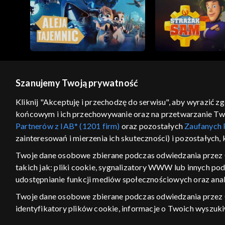
Szanujemy Twoją prywatność
© 2026 Telewizja Polska S.A. w likwidacji
Kliknij "Akceptuję i przechodzę do serwisu", aby wyrazić z
końcowym i ich przechowywanie oraz na przetwarzanie Twoic
regulamin serwisu
cennik
polityka prywatności
Partnerów z IAB* (1201 firm)
oraz pozostałych
Zaufanych 
GEOLOKALIZA
zainteresowań i mierzenia ich skuteczności) i pozostałych,
ŁĄCZYSZ SIĘ SPOZA PO
Twoje dane osobowe zbierane podczas odwiedzania przez 
takich jak: pliki cookie, sygnalizatory WWW lub innych po
Kraj, z którego się łączysz, to Stan
w związku z czym część tytułów na
udostępnianie funkcji mediów społecznościowych oraz anal
VOD może być nieodstępna. Spr
Twoje dane osobowe zbierane podczas odwiedzania przez
materiały możesz obejr
identyfikatory plików cookie, informacje o Twoich wyszuk
pozostałych
Zaufanych Partnerów TVP
dla realizacji nast
Nie pokazuj ponow