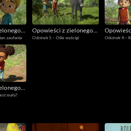
ielonego
Opowieści z zielonego
Opowieści
ian zaufania
Odcinek 5 – Ośle wyścigi
Odcinek 4 – 
lasu
lasu
ielonego
jest mały?