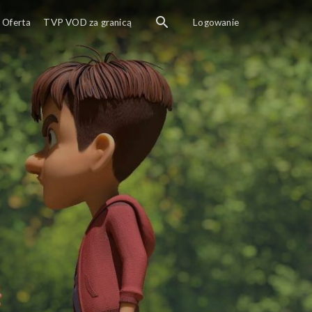
Przyjaciele ratują ranną kuropatwę. Ab
Oferta
TVP VOD za granicą
Logowanie