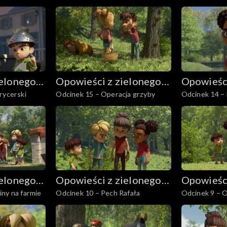
ielonego
Opowieści z zielonego
Opowieści
rycerski
Odcinek 15 – Operacja grzyby
Odcinek 14 –
lasu
lasu
ielonego
Opowieści z zielonego
Opowieści
ny na farmie
Odcinek 10 – Pech Rafała
Odcinek 9 – O
lasu
lasu