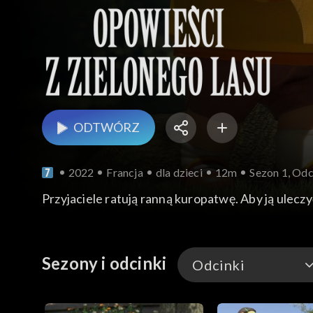
ODTWÓRZ
2022
Francja
dla dzieci
12m
Sezon 1, Odc
Przyjaciele ratują ranną kuropatwę. Aby ją uleczyć
Sezony i odcinki
Odcinki
Odcinki