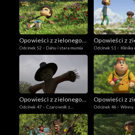
Opowieści z zielonego
Opowieści z z
Odcinek 52 – Dahu i stara mumia
Odcinek 51 – Klinika 
lasu
lasu
Opowieści z zielonego
Opowieści z z
Odcinek 47 – Czarownik z
Odcinek 46 – Winny, 
lasu
lasu
Bellefontaine