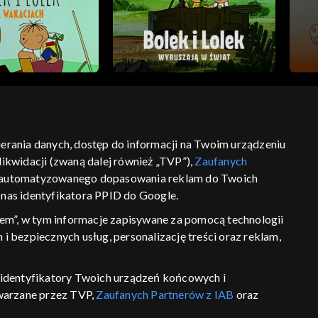
bierania danych, dostęp do informacji na Twoim urządzeniu
ikwidacji (zwaną dalej również „TVP”),
Zaufanych
ść
informacje o dostawcy usług
 zautomatyzowanego dopasowania reklam do Twoich
z nas identyfikatora PPID do Google.
em”, w tym informacje zapisywane za pomocą technologii
 bezpiecznych usług, personalizację treści oraz reklam,
P, identyfikatory Twoich urządzeń końcowych i
twarzane przez TVP,
Zaufanych Partnerów z IAB
oraz
eniu lub dostęp do nich, wyboru podstawowych reklam,