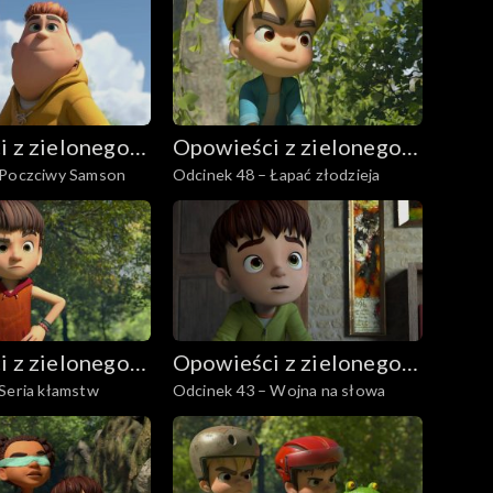
 z zielonego
Opowieści z zielonego
 Poczciwy Samson
Odcinek 48 – Łapać złodzieja
lasu
 z zielonego
Opowieści z zielonego
Seria kłamstw
Odcinek 43 – Wojna na słowa
lasu