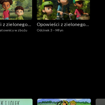
 z zielonego
Opowieści z zielonego
Ratownicy w zbożu
Odcinek 3 – Młyn
lasu