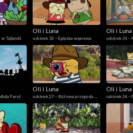
Oli i Luna
Oli i Luna
 w Tajlandii
odcinek 32 – Egipska wyprawa
odcinek 31 – 
Afryce Połud
Oli i Luna
Oli i Luna
dbija Paryż
odcinek 27 – Różowa przygoda w
odcinek 26 –
Senegalu
Peru