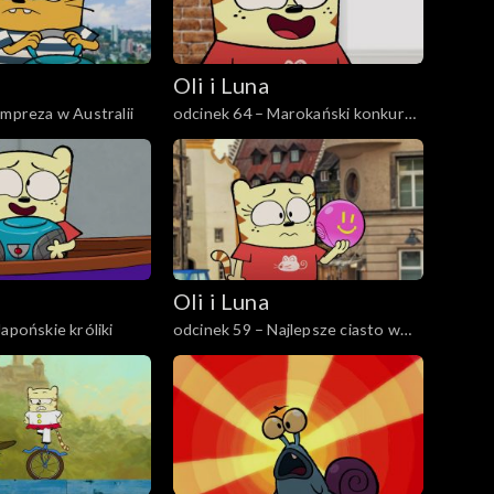
Oli i Luna
Impreza w Australii
odcinek 64 – Marokański konkurs
tańca
Oli i Luna
apońskie króliki
odcinek 59 – Najlepsze ciasto w
Niemczech