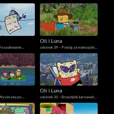
ie
Wielkanocnej
Oli i Luna
 Poszukiwanie
odcinek 39 – Pościg za malezyjskim
inach
motylem
Oli i Luna
 Wycieczka po
odcinek 35 – Brazylijski karnawał
onie
kotów