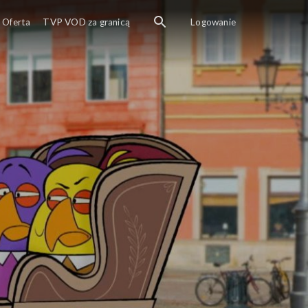
Oli i Luna to dwaj 
Oferta
TVP VOD za granicą
Logowanie