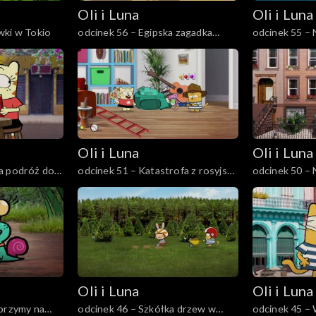
Oli i Luna
Oli i Luna
wki w Tokio
odcinek 56 – Egipska zagadka
odcinek 55 – 
historyczna
Oli i Luna
Oli i Luna
a podróż do
odcinek 51 – Katastrofa z rosyjską
odcinek 50 –
lalką
Oli i Luna
Oli i Luna
lbrzymy na
odcinek 46 – Szkółka drzew w
odcinek 45 –