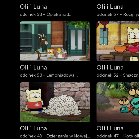
Oli i Luna
Oli i Luna
odcinek 58 – Opieka nad
odcinek 57 – Rozgry
zwierzątkiem w Paryżu
Oli i Luna
Oli i Luna
odcinek 53 – Lemoniadowa
odcinek 52 – Smaczn
rozgrywka na Manhatanie
Wietnamu
Oli i Luna
Oli i Luna
odcinek 48 – Dzierganie w Nowej
odcinek 47 – Koty o