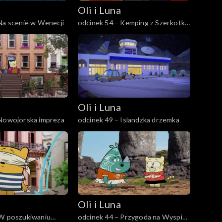
Oli i Luna
Na scenie w Wenecji
odcinek 54 – Kemping z Szerkotką
w Kanadzie
Oli i Luna
 Nowojorska impreza
odcinek 49 – Islandzka drzemka
Oli i Luna
 W poszukiwaniu
odcinek 44 – Przygoda na Wyspie