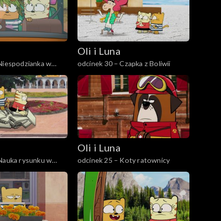
Oli i Luna
Niespodzianka w
odcinek 30 – Czapka z Boliwii
niowej
Oli i Luna
 Nauka rysunku w
odcinek 25 – Koty ratownicy