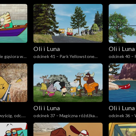
Szwecji
rytmu na Kub
Oli i Luna
Oli i Luna
ie gąsiora w
odcinek 41 – Park Yellowstone
odcinek 40 –
według rozpiski
skarbów w Ch
Oli i Luna
Oli i Luna
wyścig, odc.
odcinek 37 – Magiczna różdżka
odcinek 36 –
Luny
Wielkim Kani