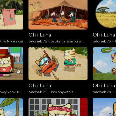
Oli i Luna
Oli i Luna
li w Nikaragui
odcinek 76 – Szukanie skarbu w
odcinek 75 – 
Jordanii
Afryki Połud
Oli i Luna
Oli i Luna
sowy konkurs
odcinek 71 – Pokonywanie
odcinek 70 – 
strachu na Fidżi
Gwatemali