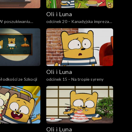
Oli i Luna
 W poszukiwaniu
odcinek 20 – Kanadyjska impreza
niczyny
naleśnikowa
Oli i Luna
dcinek 16 – Słodkości ze Szkocji
odcinek 15 – Na tropie syreny
Oli i Luna