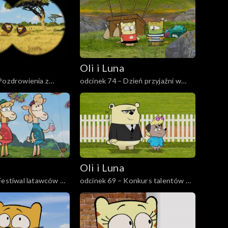
Oli i Luna
Pozdrowienia z
odcinek 74 – Dzień przyjaźni w
niowej
Szwajcarii
Oli i Luna
Festiwal latawców w
odcinek 69 – Konkurs talentów w
Londynie