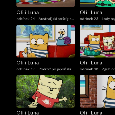
Oli i Luna
Oli i Luna
odcinek 24 – Australijski pościg za
odcinek 23 – Lody na
kangurem
przyjaciół
Oli i Luna
Oli i Luna
odcinek 19 – Podróż po japoński
odcinek 18 –
komiks
Oli i Luna
Oli i Luna