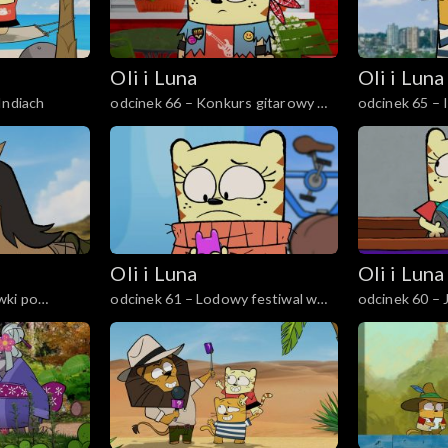
Oli i Luna
Oli i Luna
Indiach
odcinek 66 – Konkurs gitarowy w
odcinek 65 – 
Finlandii
Oli i Luna
Oli i Luna
wki po
odcinek 61 – Lodowy festiwal w
odcinek 60 – J
Chinach