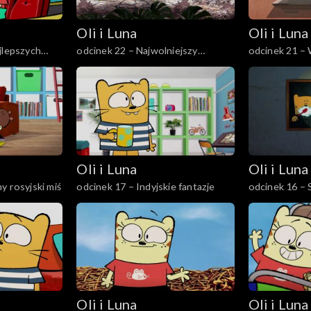
Oli i Luna
Oli i Luna
jlepszych
odcinek 22 – Najwolniejszy
odcinek 21 –
leniwiec w Kostaryce
irlandzkiej ko
Oli i Luna
Oli i Luna
 Zgubiony rosyjski miś
odcinek 17 – Indyjskie fantazje
o
Oli i Luna
Oli i Luna