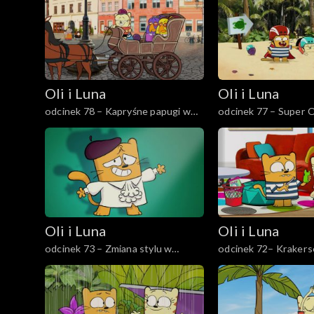
Oli i Luna
Oli i Luna
odcinek 78 – Kapryśne papugi w
odcinek 77 – Super O
Polsce
Oli i Luna
Oli i Luna
odcinek 73 – Zmiana stylu w
odcinek 72– Kraker
Mediolanie
w Korei