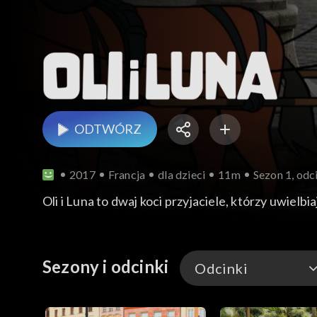
ODTWÓRZ
2017
Francja
dla dzieci
11m
Sezon 1, odc
Oli i Luna to dwaj koci przyjaciele, którzy uwiel
Sezony i odcinki
Odcinki
Odcinki