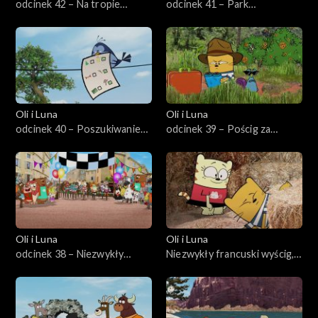
odcinek 42 – Na tropie
odcinek 41 – Park
gąsiora w Berlinie
Yellowstone według rozpiski
Oli i Luna
Oli i Luna
odcinek 40 – Poszukiwanie
odcinek 39 – Pościg za
skarbów w Chinach
malezyjskim motylem
Oli i Luna
Oli i Luna
odcinek 38 – Niezwykły
Niezwykły francuski wyścig,
francuski wyścig
odc. 38