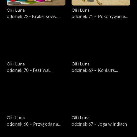
Oli i Luna
Oli i Luna
odcinek 72– Krakersowy
odcinek 71 – Pokonywanie
konkurs w Korei
strachu na Fidżi
Oli i Luna
Oli i Luna
odcinek 70 – Festiwal
odcinek 69 – Konkurs
latawców w Gwatemali
talentów w Londynie
Oli i Luna
Oli i Luna
odcinek 68 – Przygoda na
odcinek 67 – Joga w Indiach
Amazonce