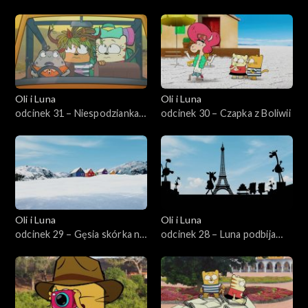
Tajlandii
wyprawa
Oli i Luna
Oli i Luna
odcinek 31 – Niespodzianka
odcinek 30 – Czapka z Boliwii
w Afryce Południowej
Oli i Luna
Oli i Luna
odcinek 29 – Gęsia skórka na
odcinek 28 – Luna podbija
Grenlandii
Paryż