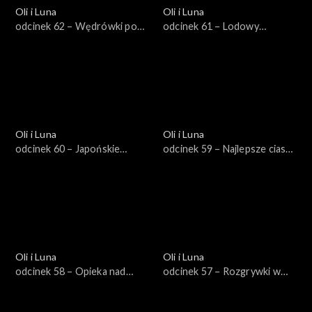
Oli i Luna
Oli i Luna
odcinek 62 – Wędrówki po
odcinek 61 – Lodowy
Mongolii
festiwal w Chinach
Oli i Luna
Oli i Luna
odcinek 60 – Japońskie
odcinek 59 – Najlepsze ciasto
króliki
w Niemczech
Oli i Luna
Oli i Luna
odcinek 58 – Opieka nad
odcinek 57 – Rozgrywki w
zwierzątkiem w Paryżu
Tokio