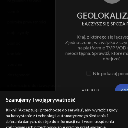
regulamin serwisu
cennik
GEOLOKALIZ
polityka prywatności
ŁĄCZYSZ SIĘ SPOZA 
moje zgody
Kraj, z którego się łączys
Zjednoczone , w związku z czy
pomoc
na platformie TVP VOD
nieodstępna. Sprawdź, które m
kontakt
obejrzeć.
voucher
Nie pokazuj pon
dostępność
informacje o dostawcy usług
ANULUJ
SP
Szanujemy Twoją prywatność
Kliknij "Akceptuję i przechodzę do serwisu", aby wyrazić zgody
na korzystanie z technologii automatycznego śledzenia i
zbierania danych, dostęp do informacji na Twoim urządzeniu
końcowym i ich przechowywanie oraz na przetwarzanie