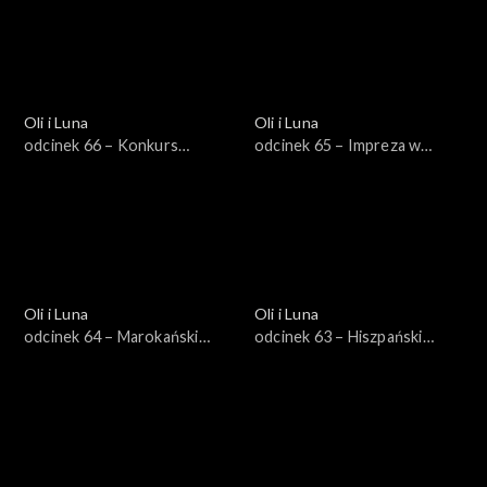
Oli i Luna
Oli i Luna
odcinek 66 – Konkurs
odcinek 65 – Impreza w
gitarowy w Finlandii
Australii
Oli i Luna
Oli i Luna
odcinek 64 – Marokański
odcinek 63 – Hiszpański
konkurs tańca
olbrzym