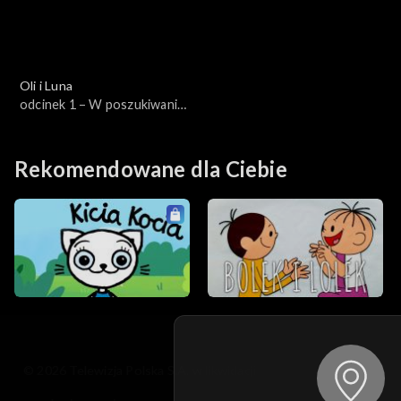
Oli i Luna
odcinek 1 – W poszukiwaniu
tulipanów
Rekomendowane dla Ciebie
© 2026 Telewizja Polska S.A. w likwidacji