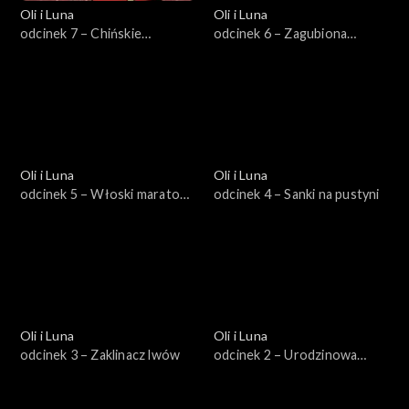
Oli i Luna
Oli i Luna
odcinek 7 – Chińskie
odcinek 6 – Zagubiona
ciasteczka z wróżbą
piżama
Oli i Luna
Oli i Luna
odcinek 5 – Włoski maraton
odcinek 4 – Sanki na pustyni
z klopsem
Oli i Luna
Oli i Luna
odcinek 3 – Zaklinacz lwów
odcinek 2 – Urodzinowa
piniata Stana