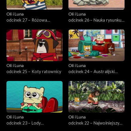
Oli i Luna
Oli i Luna
odcinek 27 – Różowa
odcinek 26 – Nauka rysunku
przygoda w Senegalu
w Peru
Oli i Luna
Oli i Luna
odcinek 25 – Koty ratownicy
odcinek 24 – Australijski
pościg za kangurem
Oli i Luna
Oli i Luna
odcinek 23 – Lody
odcinek 22 – Najwolniejszy
najlepszych przyjaciół
leniwiec w Kostaryce