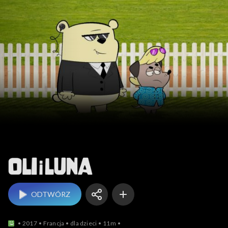
Oli i Luna
ODTWÓRZ
2017
Francja
dla dzieci
11m