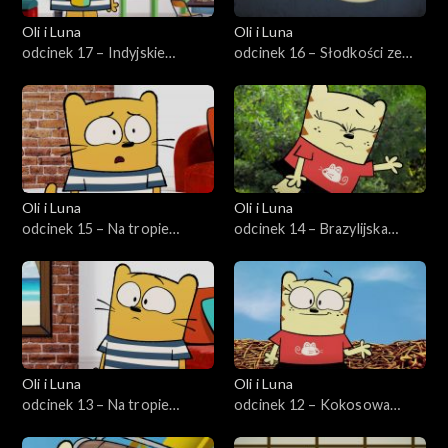
Oli i Luna
Oli i Luna
odcinek 17 – Indyjskie
odcinek 16 – Słodkości ze
fantazje
Szkocji
Oli i Luna
Oli i Luna
odcinek 15 – Na tropie
odcinek 14 – Brazylijska
syreny
szkółka piłkarska
Oli i Luna
Oli i Luna
odcinek 13 – Na tropie
odcinek 12 – Kokosowa
hawajskiej koszuli
przygoda