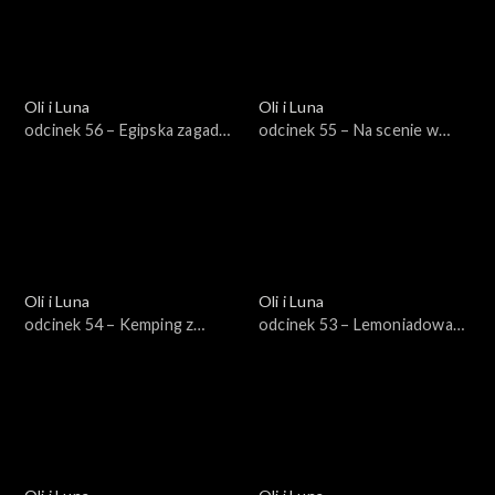
Oli i Luna
Oli i Luna
odcinek 56 – Egipska zagadka
odcinek 55 – Na scenie w
historyczna
Wenecji
Oli i Luna
Oli i Luna
odcinek 54 – Kemping z
odcinek 53 – Lemoniadowa
Szerkotką w Kanadzie
rozgrywka na Manhatanie