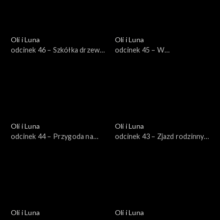
Oli i Luna
Oli i Luna
odcinek 46 – Szkółka drzew
odcinek 45 – W
w Szwecji
poszukiwaniu rytmu na Kubie
Oli i Luna
Oli i Luna
odcinek 44 – Przygoda na
odcinek 43 – Zjazd rodzinny
Wyspie Wielkanocnej
Stana
Oli i Luna
Oli i Luna