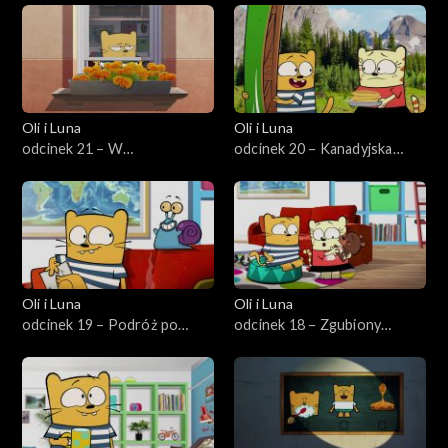
Oli i Luna
Oli i Luna
odcinek 21 – W
odcinek 20 – Kanadyjska
poszukiwaniu irlandzkiej
impreza naleśnikowa
koniczyny
Oli i Luna
Oli i Luna
odcinek 19 – Podróż po
odcinek 18 – Zgubiony
japoński komiks
rosyjski miś