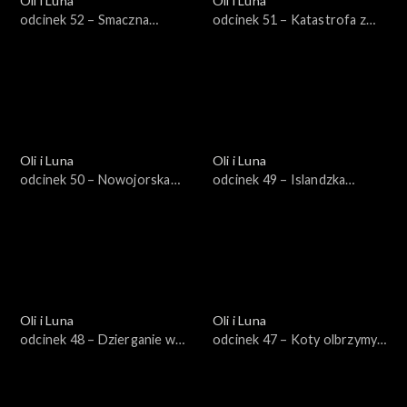
Oli i Luna
Oli i Luna
odcinek 52 – Smaczna
odcinek 51 – Katastrofa z
podróż do Wietnamu
rosyjską lalką
Oli i Luna
Oli i Luna
odcinek 50 – Nowojorska
odcinek 49 – Islandzka
impreza
drzemka
Oli i Luna
Oli i Luna
odcinek 48 – Dzierganie w
odcinek 47 – Koty olbrzymy
Nowej Zelandii
na Borneo