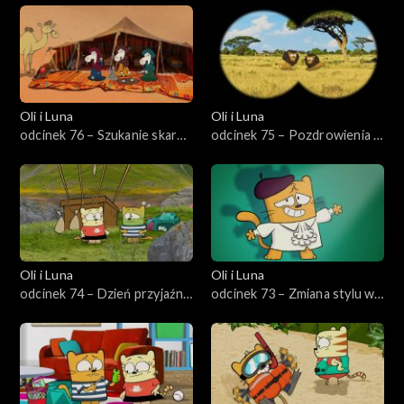
Oli i Luna
Oli i Luna
odcinek 76 – Szukanie skarbu
odcinek 75 – Pozdrowienia z
w Jordanii
Afryki Południowej
Oli i Luna
Oli i Luna
odcinek 74 – Dzień przyjaźni
odcinek 73 – Zmiana stylu w
w Szwajcarii
Mediolanie