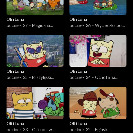
Oli i Luna
Oli i Luna
odcinek 37 – Magiczna
odcinek 36 – Wycieczka po
różdżka Luny
Wielkim Kanionie
Oli i Luna
Oli i Luna
odcinek 35 – Brazylijski
odcinek 34 – Ochota na
karnawał kotów
greckie ciasteczko
Oli i Luna
Oli i Luna
odcinek 33 – Oli i noc w
odcinek 32 – Egipska