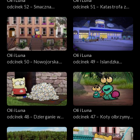
Oli i Luna
Oli i Luna
odcinek 52 – Smaczna
odcinek 51 – Katastrofa z
podróż do Wietnamu
rosyjską lalką
Oli i Luna
Oli i Luna
odcinek 50 – Nowojorska
odcinek 49 – Islandzka
impreza
drzemka
Oli i Luna
Oli i Luna
odcinek 48 – Dzierganie w
odcinek 47 – Koty olbrzymy
Nowej Zelandii
na Borneo