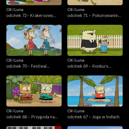
Oli i Luna
Oli i Luna
odcinek 72– Krakersowy
odcinek 71 – Pokonywanie
konkurs w Korei
strachu na Fidżi
Oli i Luna
Oli i Luna
odcinek 70 – Festiwal
odcinek 69 – Konkurs
latawców w Gwatemali
talentów w Londynie
Oli i Luna
Oli i Luna
odcinek 68 – Przygoda na
odcinek 67 – Joga w Indiach
Amazonce