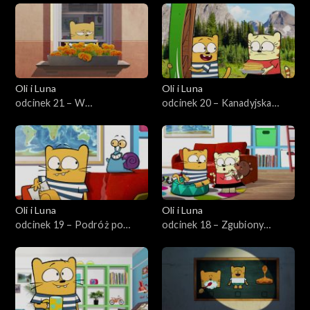
Oli i Luna
Oli i Luna
odcinek 21 – W
odcinek 20 – Kanadyjska
poszukiwaniu irlandzkiej
impreza naleśnikowa
koniczyny
Oli i Luna
Oli i Luna
odcinek 19 – Podróż po
odcinek 18 – Zgubiony
japoński komiks
rosyjski miś