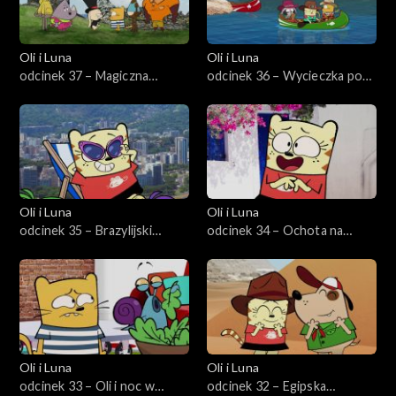
Oli i Luna
Oli i Luna
odcinek 37 – Magiczna
odcinek 36 – Wycieczka po
różdżka Luny
Wielkim Kanionie
Oli i Luna
Oli i Luna
odcinek 35 – Brazylijski
odcinek 34 – Ochota na
karnawał kotów
greckie ciasteczko
Oli i Luna
Oli i Luna
odcinek 33 – Oli i noc w
odcinek 32 – Egipska