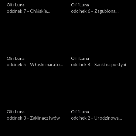
Oli i Luna
Oli i Luna
odcinek 7 – Chińskie
odcinek 6 – Zagubiona
ciasteczka z wróżbą
piżama
Oli i Luna
Oli i Luna
odcinek 5 – Włoski maraton
odcinek 4 – Sanki na pustyni
z klopsem
Oli i Luna
Oli i Luna
odcinek 3 – Zaklinacz lwów
odcinek 2 – Urodzinowa
piniata Stana