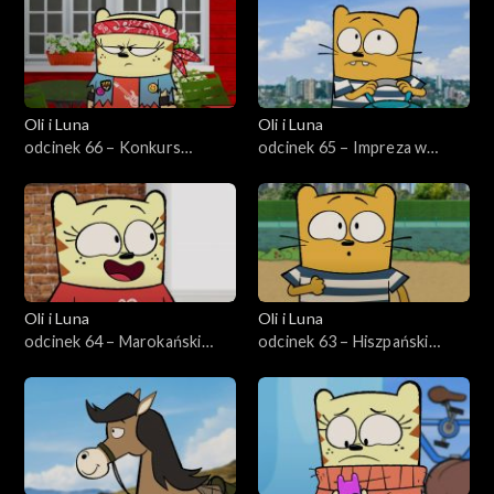
Oli i Luna
Oli i Luna
odcinek 66 – Konkurs
odcinek 65 – Impreza w
gitarowy w Finlandii
Australii
Oli i Luna
Oli i Luna
odcinek 64 – Marokański
odcinek 63 – Hiszpański
konkurs tańca
olbrzym