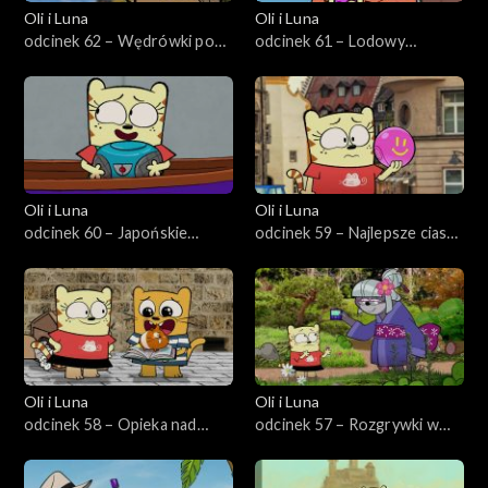
Oli i Luna
Oli i Luna
odcinek 62 – Wędrówki po
odcinek 61 – Lodowy
Mongolii
festiwal w Chinach
Oli i Luna
Oli i Luna
odcinek 60 – Japońskie
odcinek 59 – Najlepsze ciasto
króliki
w Niemczech
Oli i Luna
Oli i Luna
odcinek 58 – Opieka nad
odcinek 57 – Rozgrywki w
zwierzątkiem w Paryżu
Tokio