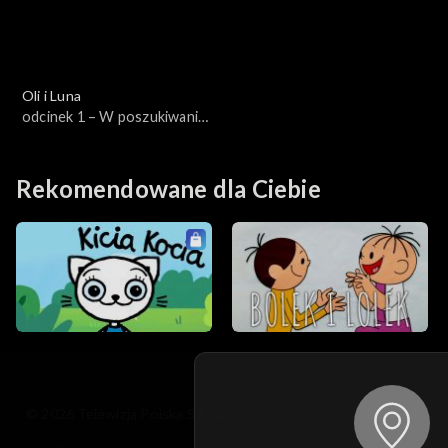
Oli i Luna
odcinek 1 – W poszukiwaniu
tulipanów
Rekomendowane dla Ciebie
© 2026 Telewizja Polska S.A. w likwidacji