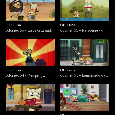
Oli i Luna
Oli i Luna
odcinek 56 – Egipska zagadka
odcinek 55 – Na scenie w
historyczna
Wenecji
Oli i Luna
Oli i Luna
odcinek 54 – Kemping z
odcinek 53 – Lemoniadowa
Szerkotką w Kanadzie
rozgrywka na Manhatanie