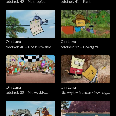
odcinek 42 – Na tropie
odcinek 41 – Park
gąsiora w Berlinie
Yellowstone według rozpiski
Oli i Luna
Oli i Luna
odcinek 40 – Poszukiwanie
odcinek 39 – Pościg za
skarbów w Chinach
malezyjskim motylem
Oli i Luna
Oli i Luna
odcinek 38 – Niezwykły
Niezwykły francuski wyścig,
francuski wyścig
odc. 38