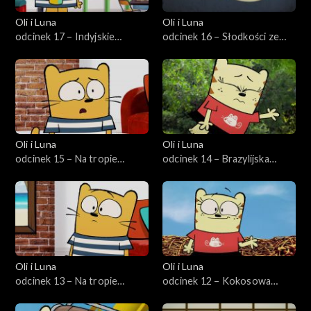
Oli i Luna
Oli i Luna
odcinek 17 – Indyjskie
odcinek 16 – Słodkości ze
fantazje
Szkocji
Oli i Luna
Oli i Luna
odcinek 15 – Na tropie
odcinek 14 – Brazylijska
syreny
szkółka piłkarska
Oli i Luna
Oli i Luna
odcinek 13 – Na tropie
odcinek 12 – Kokosowa
hawajskiej koszuli
przygoda