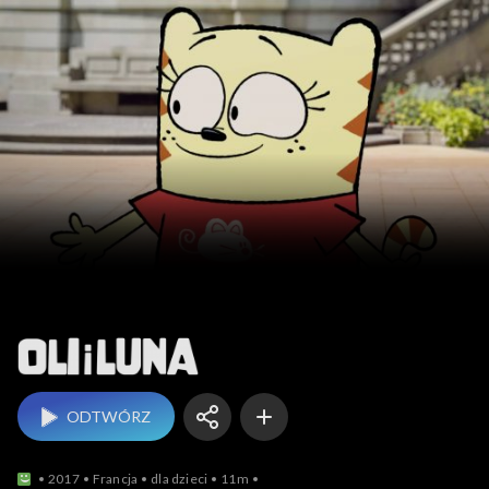
Oli i Luna
ODTWÓRZ
2017
Francja
dla dzieci
11m