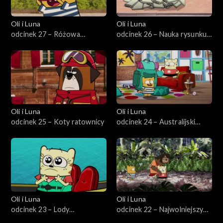
Oli i Luna
Oli i Luna
odcinek 27 – Różowa
odcinek 26 – Nauka rysunku
przygoda w Senegalu
w Peru
Oli i Luna
Oli i Luna
odcinek 25 – Koty ratownicy
odcinek 24 – Australijski
pościg za kangurem
Oli i Luna
Oli i Luna
odcinek 23 – Lody
odcinek 22 – Najwolniejszy
najlepszych przyjaciół
leniwiec w Kostaryce