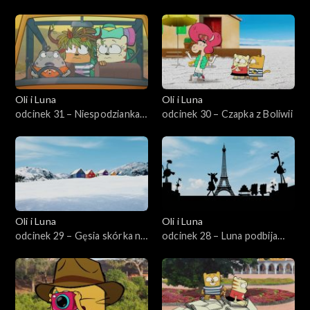
Tajlandii
wyprawa
Oli i Luna
Oli i Luna
odcinek 31 – Niespodzianka
odcinek 30 – Czapka z Boliwii
w Afryce Południowej
Oli i Luna
Oli i Luna
odcinek 29 – Gęsia skórka na
odcinek 28 – Luna podbija
Grenlandii
Paryż