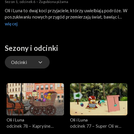
Sezon 1, odcinek 6 – Zagubiona piżama
Oli i Luna to dwaj koci przyjaciele, którzy uwielbiają podróże. W
poszukiwaniu nowych przygód przemierzają świat, bawiąc i
ucząc się jednocześnie.
więcej
Sezony i odcinki
Odcinki
Odcinki
Oli i Luna
Oli i Luna
odcinek 78 – Kapryśne
odcinek 77 – Super Oli w
papugi w Polsce
Nikaragui