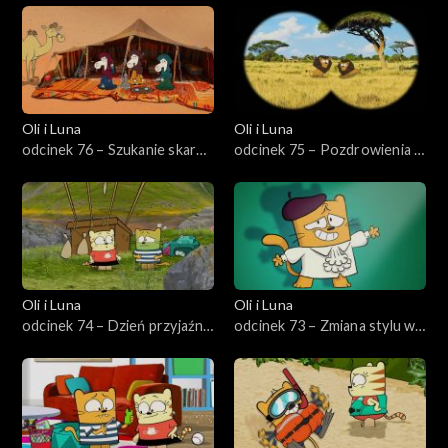
Oli i Luna
Oli i Luna
odcinek 76 – Szukanie skarbu
odcinek 75 – Pozdrowienia z
w Jordanii
Afryki Południowej
Oli i Luna
Oli i Luna
odcinek 74 – Dzień przyjaźni
odcinek 73 – Zmiana stylu w
w Szwajcarii
Mediolanie