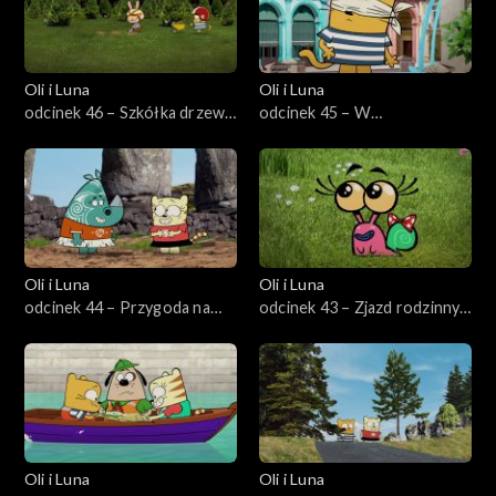
Oli i Luna
Oli i Luna
odcinek 46 – Szkółka drzew
odcinek 45 – W
w Szwecji
poszukiwaniu rytmu na Kubie
Oli i Luna
Oli i Luna
odcinek 44 – Przygoda na
odcinek 43 – Zjazd rodzinny
Wyspie Wielkanocnej
Stana
Oli i Luna
Oli i Luna