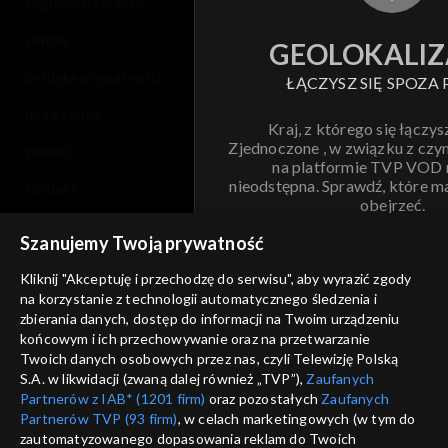
regulamin serwisu
cennik
GEOLOKALIZ
polityka prywatności
ŁĄCZYSZ SIĘ SPOZA 
moje zgody
Kraj, z którego się łączys
Zjednoczone , w związku z czy
pomoc
na platformie TVP VOD
nieodstępna. Sprawdź, które m
kontakt
obejrzeć.
voucher
Szanujemy Twoją prywatność
Nie pokazuj pon
dostępność
Kliknij "Akceptuję i przechodzę do serwisu", aby wyrazić zgody
na korzystanie z technologii automatycznego śledzenia i
informacje o dostawcy usług
ANULUJ
SP
zbierania danych, dostęp do informacji na Twoim urządzeniu
końcowym i ich przechowywanie oraz na przetwarzanie
Twoich danych osobowych przez nas, czyli Telewizję Polską
S.A. w likwidacji (zwaną dalej również „TVP”),
Zaufanych
Partnerów z IAB* (1201 firm)
oraz pozostałych
Zaufanych
Partnerów TVP (93 firm)
, w celach marketingowych (w tym do
zautomatyzowanego dopasowania reklam do Twoich