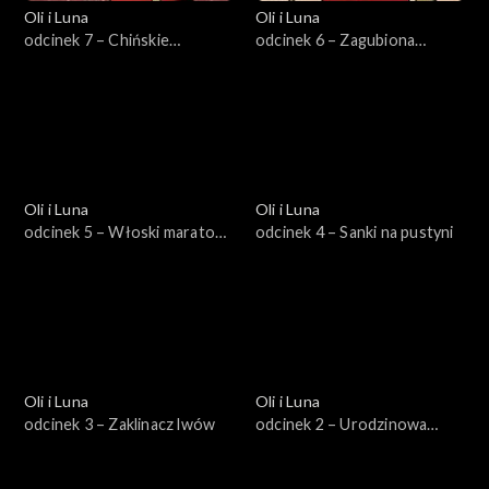
Oli i Luna
Oli i Luna
odcinek 7 – Chińskie
odcinek 6 – Zagubiona
ciasteczka z wróżbą
piżama
Oli i Luna
Oli i Luna
odcinek 5 – Włoski maraton
odcinek 4 – Sanki na pustyni
z klopsem
Oli i Luna
Oli i Luna
odcinek 3 – Zaklinacz lwów
odcinek 2 – Urodzinowa
piniata Stana