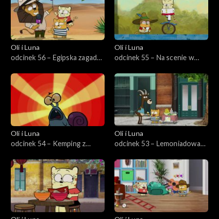
Oli i Luna
Oli i Luna
odcinek 56 – Egipska zagadka
odcinek 55 – Na scenie w
historyczna
Wenecji
Oli i Luna
Oli i Luna
odcinek 54 – Kemping z
odcinek 53 – Lemoniadowa
Szerkotką w Kanadzie
rozgrywka na Manhatanie