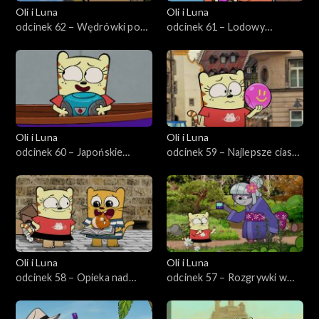
Oli i Luna
Oli i Luna
odcinek 62 – Wędrówki po
odcinek 61 – Lodowy
Mongolii
festiwal w Chinach
Oli i Luna
Oli i Luna
odcinek 60 – Japońskie
odcinek 59 – Najlepsze ciasto
króliki
w Niemczech
Oli i Luna
Oli i Luna
odcinek 58 – Opieka nad
odcinek 57 – Rozgrywki w
zwierzątkiem w Paryżu
Tokio