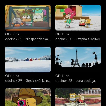
Tajlandii
wyprawa
Oli i Luna
Oli i Luna
odcinek 31 – Niespodzianka
odcinek 30 – Czapka z Boliwii
w Afryce Południowej
Oli i Luna
Oli i Luna
odcinek 29 – Gęsia skórka na
odcinek 28 – Luna podbija
Grenlandii
Paryż