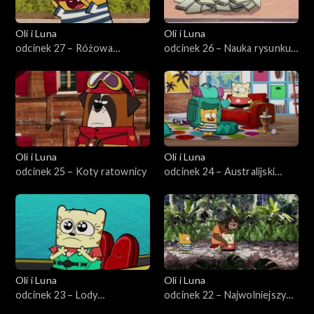
Oli i Luna
Oli i Luna
odcinek 27 – Różowa
odcinek 26 – Nauka rysunku
przygoda w Senegalu
w Peru
Oli i Luna
Oli i Luna
odcinek 25 – Koty ratownicy
odcinek 24 – Australijski
pościg za kangurem
Oli i Luna
Oli i Luna
odcinek 23 – Lody
odcinek 22 – Najwolniejszy
najlepszych przyjaciół
leniwiec w Kostaryce