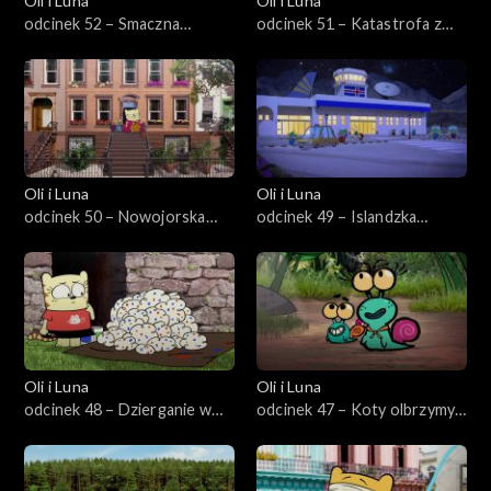
Oli i Luna
Oli i Luna
odcinek 52 – Smaczna
odcinek 51 – Katastrofa z
podróż do Wietnamu
rosyjską lalką
Oli i Luna
Oli i Luna
odcinek 50 – Nowojorska
odcinek 49 – Islandzka
impreza
drzemka
Oli i Luna
Oli i Luna
odcinek 48 – Dzierganie w
odcinek 47 – Koty olbrzymy
Nowej Zelandii
na Borneo