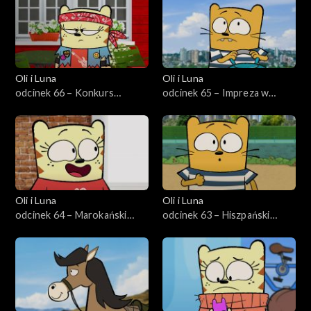
Oli i Luna
Oli i Luna
odcinek 66 – Konkurs
odcinek 65 – Impreza w
gitarowy w Finlandii
Australii
Oli i Luna
Oli i Luna
odcinek 64 – Marokański
odcinek 63 – Hiszpański
konkurs tańca
olbrzym