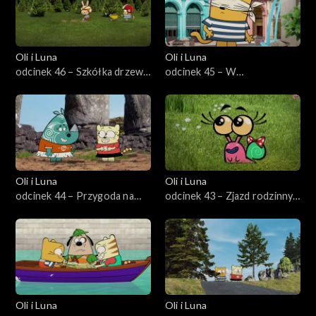
Oli i Luna
Oli i Luna
odcinek 46 – Szkółka drzew
odcinek 45 – W
w Szwecji
poszukiwaniu rytmu na Kubie
Oli i Luna
Oli i Luna
odcinek 44 – Przygoda na
odcinek 43 – Zjazd rodzinny
Wyspie Wielkanocnej
Stana
Oli i Luna
Oli i Luna