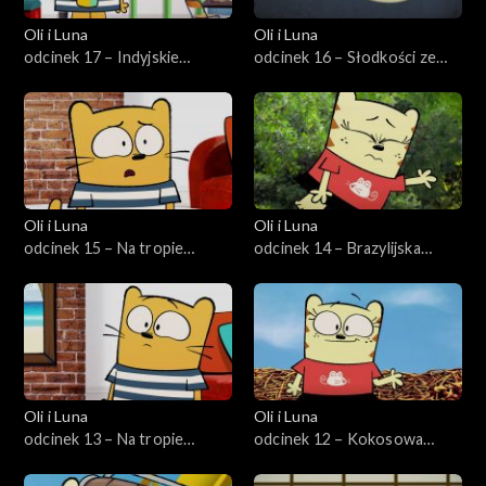
Oli i Luna
Oli i Luna
odcinek 17 – Indyjskie
odcinek 16 – Słodkości ze
fantazje
Szkocji
Oli i Luna
Oli i Luna
odcinek 15 – Na tropie
odcinek 14 – Brazylijska
syreny
szkółka piłkarska
Oli i Luna
Oli i Luna
odcinek 13 – Na tropie
odcinek 12 – Kokosowa
hawajskiej koszuli
przygoda