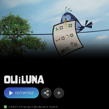
Oli i Luna
ODTWÓRZ
2017
Francja
dla dzieci
11m