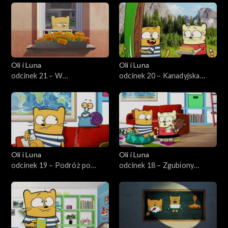
Oli i Luna
Oli i Luna
odcinek 21 – W
odcinek 20 – Kanadyjska
poszukiwaniu irlandzkiej
impreza naleśnikowa
koniczyny
Oli i Luna
Oli i Luna
odcinek 19 – Podróż po
odcinek 18 – Zgubiony
japoński komiks
rosyjski miś