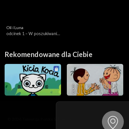
Oli i Luna
odcinek 1 – W poszukiwaniu
tulipanów
Rekomendowane dla Ciebie
© 2026 Telewizja Polska S.A. w likwidacji