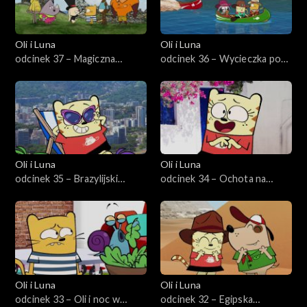
Oli i Luna
Oli i Luna
odcinek 37 – Magiczna
odcinek 36 – Wycieczka po
różdżka Luny
Wielkim Kanionie
Oli i Luna
Oli i Luna
odcinek 35 – Brazylijski
odcinek 34 – Ochota na
karnawał kotów
greckie ciasteczko
Oli i Luna
Oli i Luna
odcinek 33 – Oli i noc w
odcinek 32 – Egipska