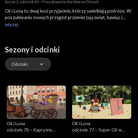
Sezon 1, odcinek 40 – Poszukiwanie skarbów w Chinach
Oli i Luna to dwaj koci przyjaciele, którzy uwielbiają podróże. W
poszukiwaniu nowych przygód przemierzają świat, bawiąc i
ucząc się jednocześnie.
więcej
Sezony i odcinki
Odcinki
Odcinki
Oli i Luna
Oli i Luna
odcinek 78 – Kapryśne
odcinek 77 – Super Oli w
papugi w Polsce
Nikaragui