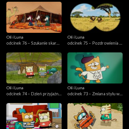
Oli i Luna
Oli i Luna
odcinek 76 – Szukanie skarbu
odcinek 75 – Pozdrowienia z
w Jordanii
Afryki Południowej
Oli i Luna
Oli i Luna
odcinek 74 – Dzień przyjaźni
odcinek 73 – Zmiana stylu w
w Szwajcarii
Mediolanie