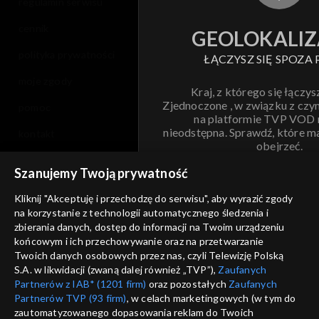
regulamin serwisu
cennik
GEOLOKALIZ
polityka prywatności
ŁĄCZYSZ SIĘ SPOZA 
moje zgody
Kraj, z którego się łączys
Zjednoczone , w związku z czy
pomoc
na platformie TVP VOD
nieodstępna. Sprawdź, które m
kontakt
obejrzeć.
voucher
Szanujemy Twoją prywatność
Nie pokazuj pon
dostępność
Kliknij "Akceptuję i przechodzę do serwisu", aby wyrazić zgody
na korzystanie z technologii automatycznego śledzenia i
informacje o dostawcy usług
ANULUJ
SP
zbierania danych, dostęp do informacji na Twoim urządzeniu
końcowym i ich przechowywanie oraz na przetwarzanie
Twoich danych osobowych przez nas, czyli Telewizję Polską
S.A. w likwidacji (zwaną dalej również „TVP”),
Zaufanych
Partnerów z IAB* (1201 firm)
oraz pozostałych
Zaufanych
Partnerów TVP (93 firm)
, w celach marketingowych (w tym do
zautomatyzowanego dopasowania reklam do Twoich