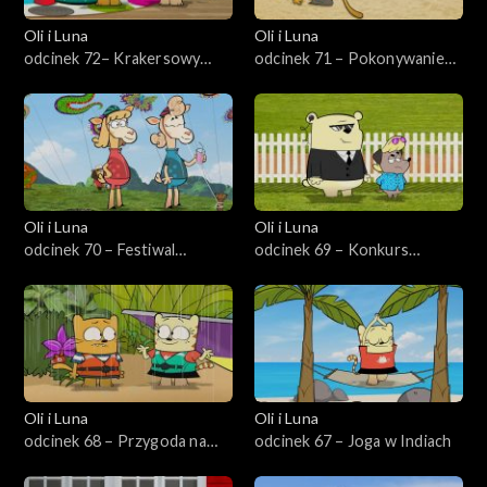
Oli i Luna
Oli i Luna
odcinek 72– Krakersowy
odcinek 71 – Pokonywanie
konkurs w Korei
strachu na Fidżi
Oli i Luna
Oli i Luna
odcinek 70 – Festiwal
odcinek 69 – Konkurs
latawców w Gwatemali
talentów w Londynie
Oli i Luna
Oli i Luna
odcinek 68 – Przygoda na
odcinek 67 – Joga w Indiach
Amazonce