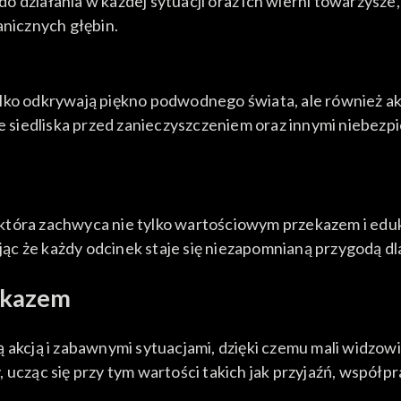
 działania w każdej sytuacji oraz ich wierni towarzysze,
nicznych głębin.
ylko odkrywają piękno podwodnego świata, ale również a
lne siedliska przed zanieczyszczeniem oraz innymi niebez
ci, która zachwyca nie tylko wartościowym przekazem i e
c że każdy odcinek staje się niezapomnianą przygodą dla 
ekazem
akcją i zabawnymi sytuacjami, dzięki czemu mali widzowie
 ucząc się przy tym wartości takich jak przyjaźń, współp