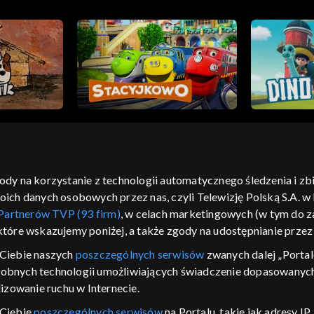
gody na korzystanie z technologii automatycznego śledzenia i z
h danych osobowych przez nas, czyli Telewizję Polską S.A. w l
moje zgody
pomoc
kontakt
voucher
dostępno
Partnerów TVP (93 firm)
, w celach marketingowych (w tym do
CJA
 które wskazujemy poniżej, a także zgody na udostępnianie prze
LSKI
Ciebie naszych
poszczególnych serwisów
zwanych dalej „Portal
dobnych technologii umożliwiających świadczenie dopasowanych i
y Zjednoczone ,
 platformie TVP
izowanie ruchu w Internecie.
awdź, które
 Ciebie
poszczególnych serwisów
na Portalu, takie jak adresy I
zeć.