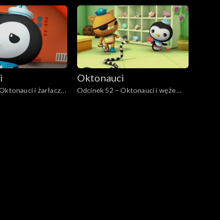
s
i
Oktonauci
Oktonauci i żarłacz
Odcinek 52 – Oktonauci i węże
morskie