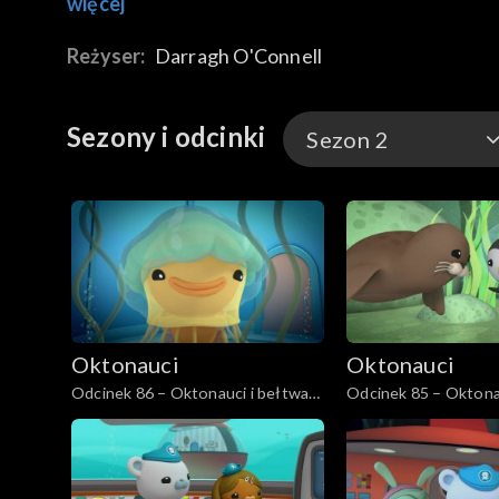
więcej
Reżyser:
Darragh O'Connell
Sezony i odcinki
Sezon 2
Sezon 2
Sezon 1
Oktonauci
Oktonauci
Odcinek 86 – Oktonauci i bełtwa
Odcinek 85 – Oktonau
festonowa
pospolita