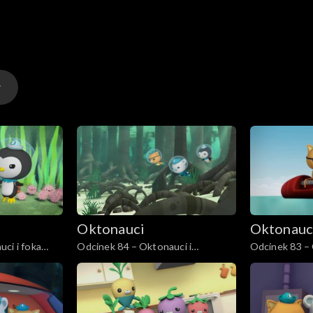
Oktonauci
Oktonauc
ci i foka
Odcinek 84 – Oktonauci i
Odcinek 83 – 
poskoczki mułowe