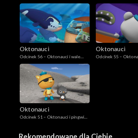
kalmarownik długoramienny
wystraszony kaszalo
Oktonauci
Oktonauci
Odcinek 56 – Oktonauci i wale
Odcinek 55 – Oktonau
grenlandzkie
kałamarnica kolosaln
Oktonauci
Odcinek 51 – Oktonauci i pingwiny
Adeli
Rekomendowane dla Ciebie