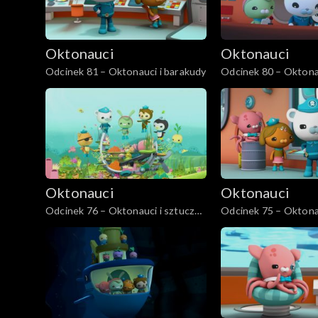
Oktonauci
Oktonauci
Odcinek 81 – Oktonauci i barakudy
Odcinek 80 – Oktonau
Oktonauci
Oktonauci
Odcinek 76 – Oktonauci i sztuczna
Odcinek 75 – Oktonau
rafa
stożek