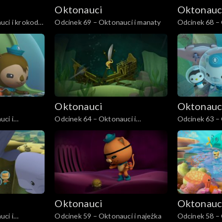
Oktonauci
Oktonauc
ci i krokodyl
Odcinek 69 – Oktonauci i manaty
Odcinek 68 – 
pławikoniki au
Oktonauci
Oktonauc
ci i
Odcinek 64 – Oktonauci i
Odcinek 63 – 
waleczne mieczniki
Oktonauci
Oktonauc
ci i
Odcinek 59 – Oktonauci i najeżka
Odcinek 58 – 