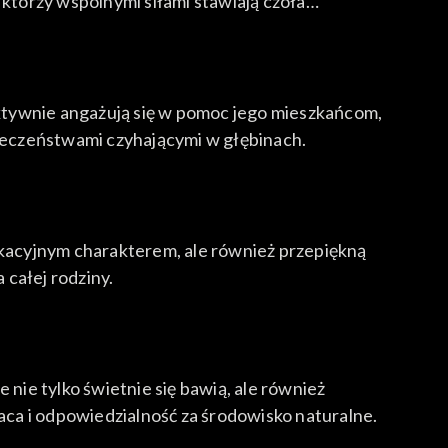
 którzy wspólnymi siłami stawiają czoła
ktywnie angażują się w pomoc jego mieszkańcom,
pieczeństwami czyhającymi w głębinach.
dukacyjnym charakterem, ale również przepiękną
całej rodziny.
 nie tylko świetnie się bawią, ale również
raca i odpowiedzialność za środowisko naturalne.