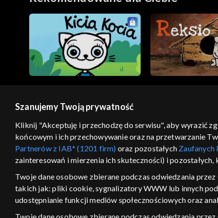
Szanujemy Twoją prywatność
© 2026 Telewizja Polska S.A. w likwidacji
Kliknij "Akceptuję i przechodzę do serwisu", aby wyrazić z
końcowym i ich przechowywanie oraz na przetwarzanie Twoic
regulamin serwisu
cennik
polityka prywatności
Partnerów z IAB* (1201 firm)
oraz pozostałych
Zaufanych 
GEOLOKALIZA
zainteresowań i mierzenia ich skuteczności) i pozostałych,
ŁĄCZYSZ SIĘ SPOZA PO
Twoje dane osobowe zbierane podczas odwiedzania przez 
takich jak: pliki cookie, sygnalizatory WWW lub innych po
Kraj, z którego się łączysz, to Stan
w związku z czym część tytułów na
udostępnianie funkcji mediów społecznościowych oraz anal
VOD może być nieodstępna. Spr
Twoje dane osobowe zbierane podczas odwiedzania przez
materiały możesz obejr