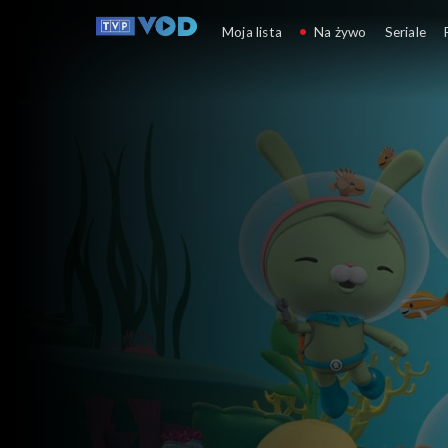
Oktonauci
Moja lista
Na żywo
Seriale