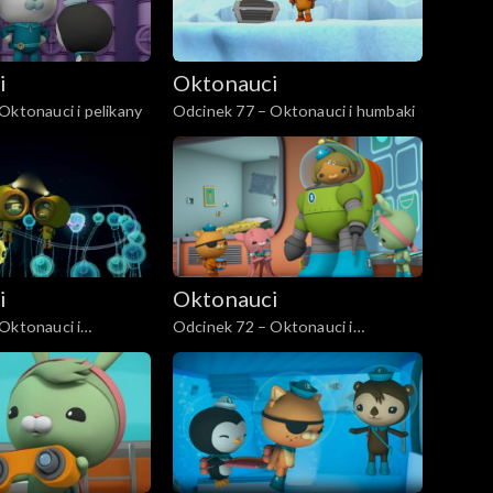
i
Oktonauci
Oktonauci i pelikany
Odcinek 77 – Oktonauci i humbaki
i
Oktonauci
Oktonauci i
Odcinek 72 – Oktonauci i
połykacze