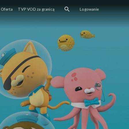
 niesamowitym podwodnym świecie, który zamieszkują sympaty
Oferta
TVP VOD za granicą
Logowanie