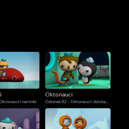
i
Oktonauci
Oktonauci i nartniki
Odcinek 82 – Oktonauci i dziobak
australijski