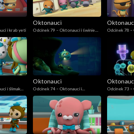
Oktonauci
Oktonauc
ci i krab yeti
Odcinek 79 – Oktonauci i świnie
Odcinek 78 – 
morskie
Oktonauci
Oktonauc
ci i ślimak
Odcinek 74 – Oktonauci i
Odcinek 73 – 
niesporczaki
rurkopław