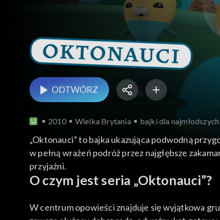
ODTWÓRZ
2010
Wielka Brytania
bajki dla najmłodszych
„Oktonauci” to bajka ukazująca podwodną przyg
w pełną wrażeń podróż przez najgłębsze zakamar
przyjaźni.
O czym jest seria „Oktonauci”?
W centrum opowieści znajduje się wyjątkowa gru