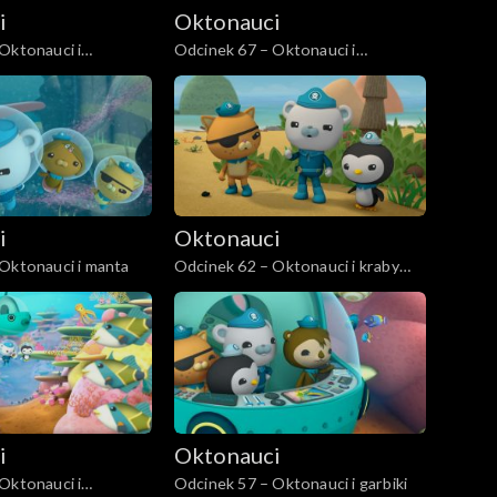
i
Oktonauci
Oktonauci i
Odcinek 67 – Oktonauci i
stralijskie
skrzydlice
i
Oktonauci
Oktonauci i manta
Odcinek 62 – Oktonauci i kraby
skrzypki
i
Oktonauci
Oktonauci i
Odcinek 57 – Oktonauci i garbiki