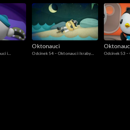
t
opistognathu
Oktonauci
Oktonauc
ci i
Odcinek 54 – Oktonauci i kraby
Odcinek 53 – 
a
palmowe
biały