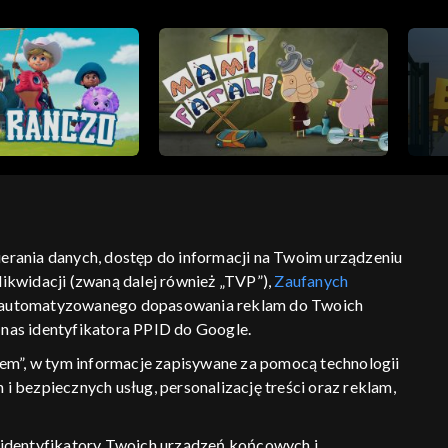
bierania danych, dostęp do informacji na Twoim urządzeniu
ikwidacji (zwaną dalej również „TVP”),
Zaufanych
ść
informacje o dostawcy usług
 zautomatyzowanego dopasowania reklam do Twoich
z nas identyfikatora PPID do Google.
em”, w tym informacje zapisywane za pomocą technologii
 bezpiecznych usług, personalizację treści oraz reklam,
P, identyfikatory Twoich urządzeń końcowych i