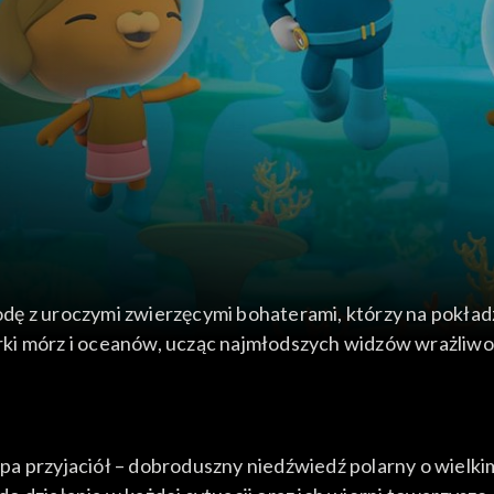
odę z uroczymi zwierzęcymi bohaterami, którzy na pokł
ki mórz i oceanów, ucząc najmłodszych widzów wrażliwoś
pa przyjaciół – dobroduszny niedźwiedź polarny o wielk