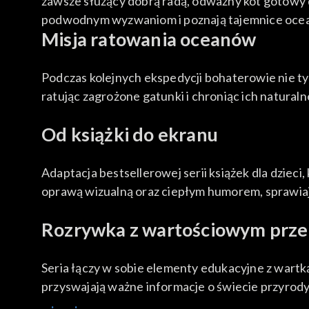
zawsze służący dobrą radą, odważny kot gotowy do
podwodnym wyzwaniom i poznają tajemnice ocea
Misja ratowania oceanów
Podczas kolejnych ekspedycji bohaterowie nie t
ratując zagrożone gatunki i chroniąc ich natura
Od książki do ekranu
Adaptacja bestsellerowej serii książek dla dzie
oprawą wizualną oraz ciepłym humorem, sprawiają
Rozrywka z wartościowym prz
Seria łączy w sobie elementy edukacyjne z wartką 
przyswajają ważne informacje o świecie przyrody,