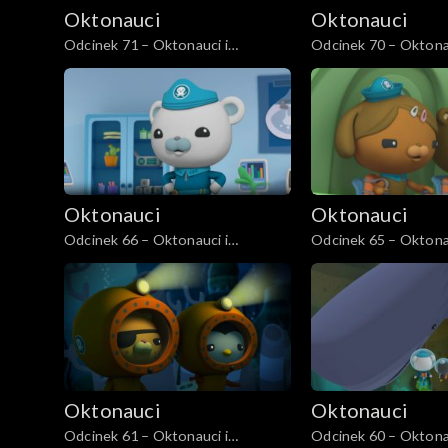
Oktonauci
Oktonauci
Odcinek 71 – Oktonauci i
Odcinek 70 – Oktonau
papugoryba garbogłowa
różańcowy
Oktonauci
Oktonauci
Odcinek 66 – Oktonauci i
Odcinek 65 – Oktonau
ośmiornica mimiczna
rogatnica
Oktonauci
Oktonauci
Odcinek 61 – Oktonauci i
Odcinek 60 – Oktonau