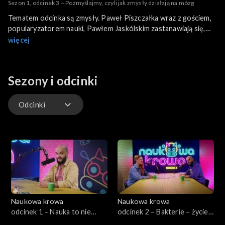
Sezon 1, odcinek 3 – Pozmyślajmy, czyli jak zmysły działają na mózg
Tematem odcinka są zmysły. Paweł Piszczałka wraz z gościem,
popularyzatorem nauki, Pawłem Jaskólskim zastanawiają się,
czy rzeczywiście mamy ich jedynie 5. A może jest więcej
więcej
sposobów odbierania sygnałów z otaczającej rzeczywistości? Z
programu widz dowie się, w jaki sposób, dzięki działaniu jakich
zmysłów informacja dociera do mózgu, oraz w jaki sposób
Sezony i odcinki
zmysły mogą przejmować wzajemnie swoje role.
Odcinki
Odcinki
Naukowa krowa
Naukowa krowa
odcinek 1 – Nauka to nie
odcinek 2 – Bakterie – życie
nuda
pod mikroskopem