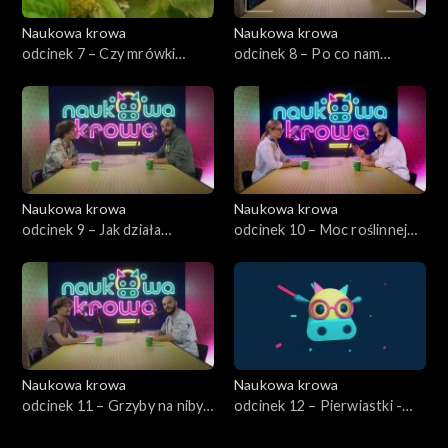
Naukowa krowa
Naukowa krowa
odcinek 7 – Czy mrówki
odcinek 8 – Po co nam
sortują śmieci?
chemia?
Naukowa krowa
Naukowa krowa
odcinek 9 – Jak działa
odcinek 10 – Moc roślinnej
równowaga w przyrodzie?
apteki
Naukowa krowa
Naukowa krowa
odcinek 11 – Grzyby na niby
odcinek 12 – Pierwiastki -
czyli czym jest mykologia?
czym właściwie są?