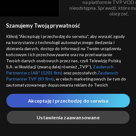
na platformie TVP VOD
nieodstępna. Sprawdź, które m
kontakt
obejrzeć.
voucher
Szanujemy Twoją prywatność
Nie pokazuj pon
dostępność
Kliknij "Akceptuję i przechodzę do serwisu", aby wyrazić zgody
na korzystanie z technologii automatycznego śledzenia i
informacje o dostawcy usług
ANULUJ
SP
zbierania danych, dostęp do informacji na Twoim urządzeniu
końcowym i ich przechowywanie oraz na przetwarzanie
Twoich danych osobowych przez nas, czyli Telewizję Polską
S.A. w likwidacji (zwaną dalej również „TVP”),
Zaufanych
Partnerów z IAB* (1201 firm)
oraz pozostałych
Zaufanych
Partnerów TVP (93 firm)
, w celach marketingowych (w tym do
zautomatyzowanego dopasowania reklam do Twoich
zainteresowań i mierzenia ich skuteczności) i pozostałych,
które wskazujemy poniżej, a także zgody na udostępnianie
Akceptuję i przechodzę do serwisu
przez nas identyfikatora PPID do Google.
Twoje dane osobowe zbierane podczas odwiedzania przez
Ustawienia zaawansowane
Ciebie naszych
poszczególnych serwisów
zwanych dalej
„Portalem”, w tym informacje zapisywane za pomocą
technologii takich jak: pliki cookie, sygnalizatory WWW lub