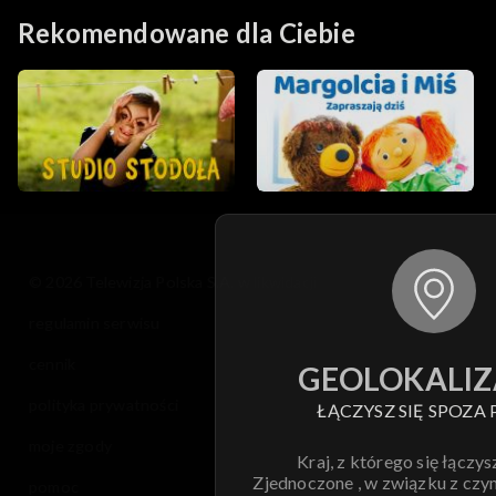
Rekomendowane dla Ciebie
© 2026 Telewizja Polska S.A. w likwidacji
regulamin serwisu
cennik
GEOLOKALIZ
polityka prywatności
ŁĄCZYSZ SIĘ SPOZA 
moje zgody
Kraj, z którego się łączys
Zjednoczone , w związku z czy
pomoc