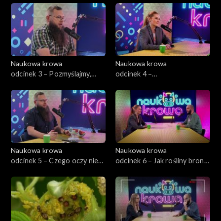
Naukowa krowa
Naukowa krowa
odcinek 3 – Pozmyślajmy,
odcinek 4 –
czyli jak zmysły działają na
Superbohaterowie -
mózg
adaptacja organizmów
Naukowa krowa
Naukowa krowa
odcinek 5 – Czego oczy nie
odcinek 6 – Jak rośliny bronią
widzą....czyli wszystko o
się przed roślinożercami?
wzroku