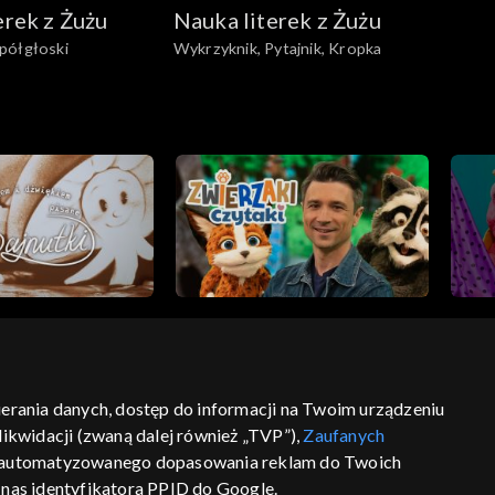
erek z Żużu
Nauka literek z Żużu
półgłoski
Wykrzyknik, Pytajnik, Kropka
bierania danych, dostęp do informacji na Twoim urządzeniu
ikwidacji (zwaną dalej również „TVP”),
Zaufanych
ść
informacje o dostawcy usług
 zautomatyzowanego dopasowania reklam do Twoich
z nas identyfikatora PPID do Google.