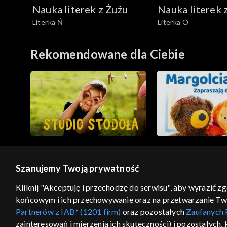
Nauka literek z Żużu
Nauka literek 
Literka Ń
Literka Ó
Rekomendowane dla Ciebie
Szanujemy Twoją prywatność
© 2026 Telewizja Polska S.A. w likwidacji
Kliknij "Akceptuję i przechodzę do serwisu", aby wyrazić z
końcowym i ich przechowywanie oraz na przetwarzanie Twoic
regulamin serwisu
cennik
polityka prywatności
Partnerów z IAB* (1201 firm)
oraz pozostałych
Zaufanych 
GEOLOKALIZA
zainteresowań i mierzenia ich skuteczności) i pozostałych,