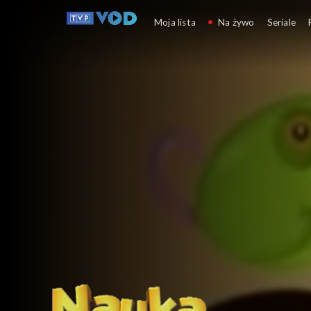
Nauka literek z Żużu
Moja lista
Na żywo
Seriale