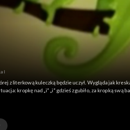
a I
rej z literkową kuleczką będzie uczył. Wygląda jak kreska
sytuacja: kropkę nad „i” „i” gdzieś zgubiło, za kropką swą 