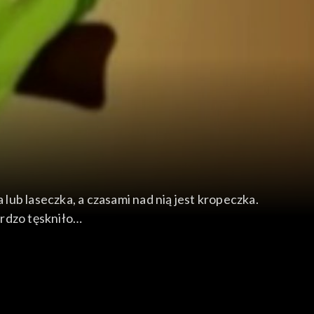
 lub laseczka, a czasami nad nią jest kropeczka.
bardzo tęskniło…