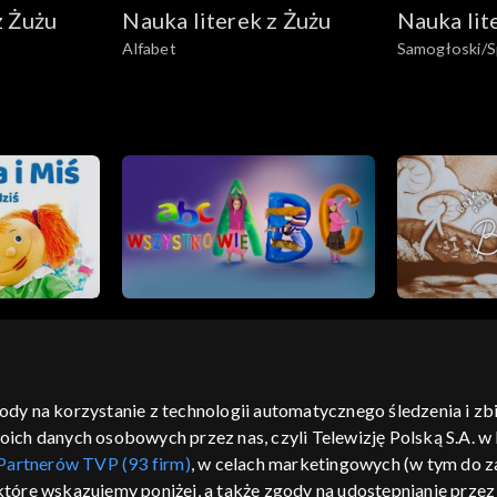
z Żużu
Nauka literek z Żużu
Nauka lit
Alfabet
Samogłoski/S
gody na korzystanie z technologii automatycznego śledzenia i z
h danych osobowych przez nas, czyli Telewizję Polską S.A. w l
moje zgody
pomoc
kontakt
voucher
dostępno
Partnerów TVP (93 firm)
, w celach marketingowych (w tym do
CJA
 które wskazujemy poniżej, a także zgody na udostępnianie prze