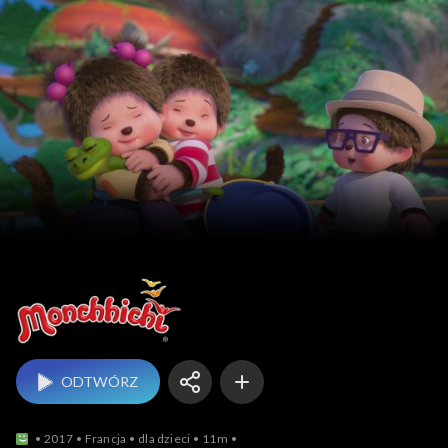
Monchhichi
ODTWÓRZ
2017
Francja
dla dzieci
11m