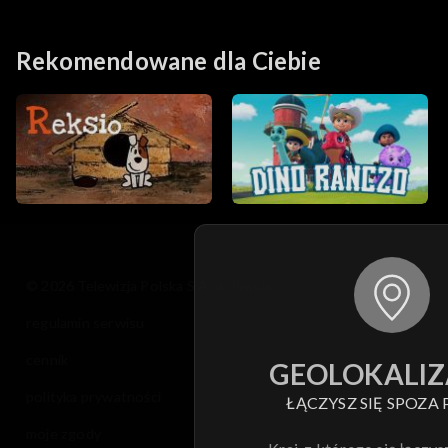
nieprzyjaźni
chiprzyjaciółki
Rekomendowane dla Ciebie
© 2026 Telewizja Polska S.A. w likwidacji
regulamin serwisu
cennik
GEOLOKALIZ
polityka prywatności
ŁĄCZYSZ SIĘ SPOZA 
moje zgody