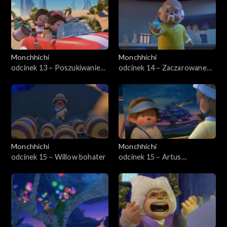
Monchhichi
Monchhichi
odcinek 13 – Poszukiwanie
odcinek 14 – Zaczarowane
straconej pamięci
owady
Monchhichi
Monchhichi
odcinek 15 – Willow bohater
odcinek 15 – Artus
najważniejszy