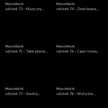
Monchhichi
Monchhichi
odcinek 73 – Muzyczny
odcinek 74 – Zwariowana
kryształ
maszyna
Monchhichi
Monchhichi
odcinek 75 – Takie piękne
odcinek 76 – Capix i nowa
kryształy
drużyna
Monchhichi
Monchhichi
odcinek 77 – Smutny
odcinek 78 – Wstrętne
lisoskoczek
kichnięcia