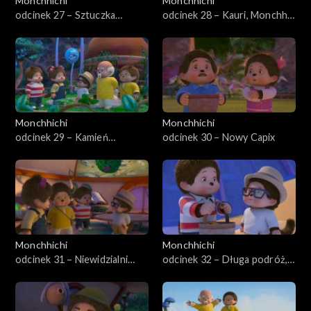
Monchhichi
Monchhichi
odcinek 27 – Sztuczka
odcinek 28 – Kauri, Monchhi-
magiczna
owad
Monchhichi
Monchhichi
odcinek 29 – Kamień
odcinek 30 – Nowy Capix
Monchhiowadów
Monchhichi
Monchhichi
odcinek 31 – Niewidzialni
odcinek 32 – Długa podróż,
złodzieje
część pierwsza