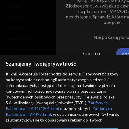
Kraj, z którego się łączys
Zjednoczone , w związku z czy
pomoc
na platformie TVP VOD
nieodstępna. Sprawdź, które m
kontakt
obejrzeć.
voucher
Nie pokazuj pon
dostępność
informacje o dostawcy usług
ANULUJ
SP
Szanujemy Twoją prywatność
Kliknij "Akceptuję i przechodzę do serwisu", aby wyrazić zgody
na korzystanie z technologii automatycznego śledzenia i
zbierania danych, dostęp do informacji na Twoim urządzeniu
końcowym i ich przechowywanie oraz na przetwarzanie
Twoich danych osobowych przez nas, czyli Telewizję Polską
S.A. w likwidacji (zwaną dalej również „TVP”),
Zaufanych
Partnerów z IAB* (1201 firm)
oraz pozostałych
Zaufanych
Partnerów TVP (93 firm)
, w celach marketingowych (w tym do
zautomatyzowanego dopasowania reklam do Twoich
zainteresowań i mierzenia ich skuteczności) i pozostałych,