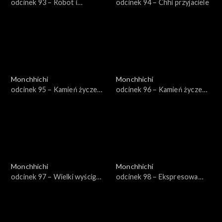
odcinek 93 – Robot i
odcinek 94 – Chhi przyjaciele
lisoskoczek
Monchhichi
Monchhichi
odcinek 95 – Kamień życzeń,
odcinek 96 – Kamień życzeń,
część 1
część 2
Monchhichi
Monchhichi
odcinek 97 – Wielki wyścig
odcinek 98 – Ekspresowa
Monchhichi
Stampy