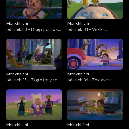
Monchhichi
Monchhichi
odcinek 33 – Długa podróż,
odcinek 34 – Wielki
część druga
Monchhichi
Monchhichi
Monchhichi
odcinek 35 – Zagrożony sen,
odcinek 36 – Zostawcie
część pierwsza
Monchhiauto
Monchhichi
Monchhichi