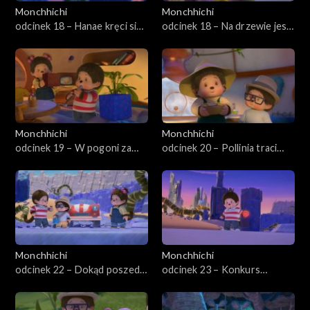
Monchhichi
Monchhichi
odcinek 18 – Hanae kręci się
odcinek 18 – Na drzewie jest
w głowie
jaszczur
Monchhichi
Monchhichi
odcinek 19 – W pogoni za
odcinek 20 – Pollinia traci
Monchhi-niespodziankami
słuch
Monchhichi
Monchhichi
odcinek 22 – Dokąd poszedł
odcinek 23 – Konkurs
Willow?
żartów