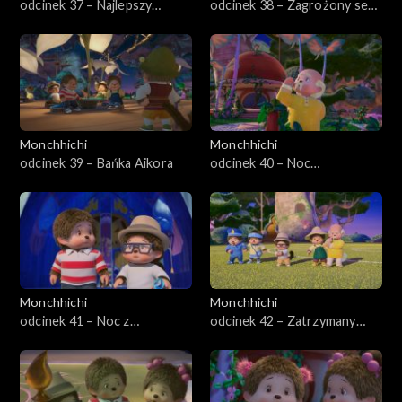
odcinek 37 – Najlepszy
odcinek 38 – Zagrożony sen,
przyjaciel Aikor
część druga
Monchhichi
Monchhichi
odcinek 39 – Bańka Aikora
odcinek 40 – Noc
błyszczących
Monchhiowadów
Monchhichi
Monchhichi
odcinek 41 – Noc z
odcinek 42 – Zatrzymany
gwiazdami
obraz