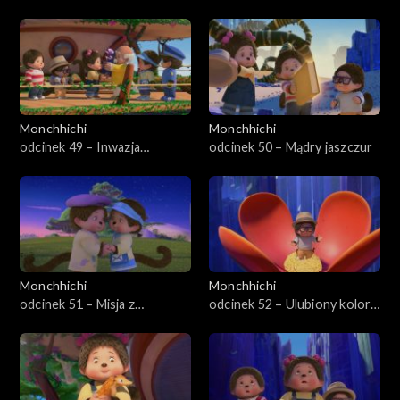
snów
Monchhichi
Monchhichi
odcinek 49 – Inwazja
odcinek 50 – Mądry jaszczur
żądlaków
Monchhichi
Monchhichi
odcinek 51 – Misja z
odcinek 52 – Ulubiony kolor
kaktusem
Szpiegożuczka