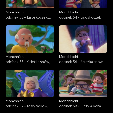
Monchhichi
Monchhichi
odcinek 53 – Lisoskoczek,
odcinek 54 – Lisoskoczek,
część pierwsza
część druga
Monchhichi
Monchhichi
odcinek 55 – Ścieżka snów,
odcinek 56 – Ścieżka snów,
część pierwsza
część druga
Monchhichi
Monchhichi
odcinek 57 – Mały Willow,
odcinek 58 – Oczy Aikora
wielki bohater