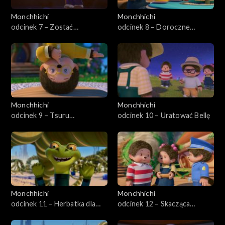
Monchhichi
Monchhichi
odcinek 7 – Zostać
odcinek 8 – Doroczne
Monchhichi
wypieki Monchhichi
Monchhichi
Monchhichi
odcinek 9 – Tsuru
odcinek 10 – Uratować Bellę
żartownisie
Monchhichi
Monchhichi
odcinek 11 – Herbatka dla
odcinek 12 – Skacząca
Sylvusa
czkawka