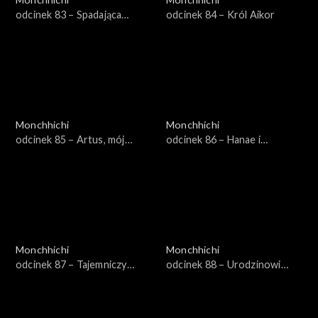
odcinek 83 – Spadająca
odcinek 84 – Król Aikor
gwiazda
Monchhichi
Monchhichi
odcinek 85 – Artus, mój
odcinek 86 – Hanae i
bohater
skacząca perła
Monchhichi
Monchhichi
odcinek 87 – Tajemniczy
odcinek 88 – Urodzinowi
Chhichi
złodzieje