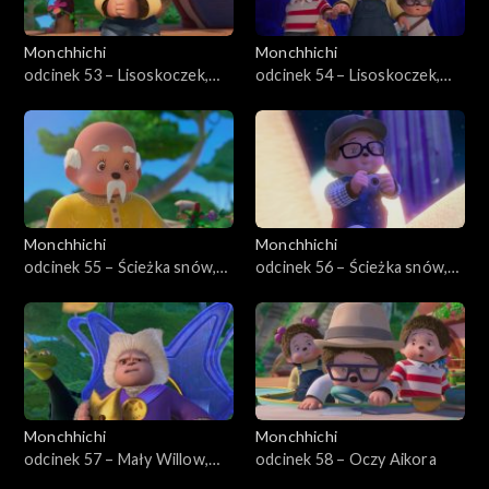
Monchhichi
Monchhichi
odcinek 53 – Lisoskoczek,
odcinek 54 – Lisoskoczek,
część pierwsza
część druga
Monchhichi
Monchhichi
odcinek 55 – Ścieżka snów,
odcinek 56 – Ścieżka snów,
część pierwsza
część druga
Monchhichi
Monchhichi
odcinek 57 – Mały Willow,
odcinek 58 – Oczy Aikora
wielki bohater