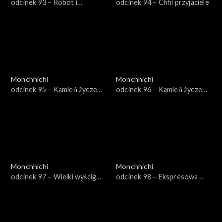
odcinek 93 – Robot i
odcinek 94 – Chhi przyjaciele
lisoskoczek
Monchhichi
Monchhichi
odcinek 95 – Kamień życzeń,
odcinek 96 – Kamień życzeń,
część 1
część 2
Monchhichi
Monchhichi
odcinek 97 – Wielki wyścig
odcinek 98 – Ekspresowa
Monchhichi
Stampy