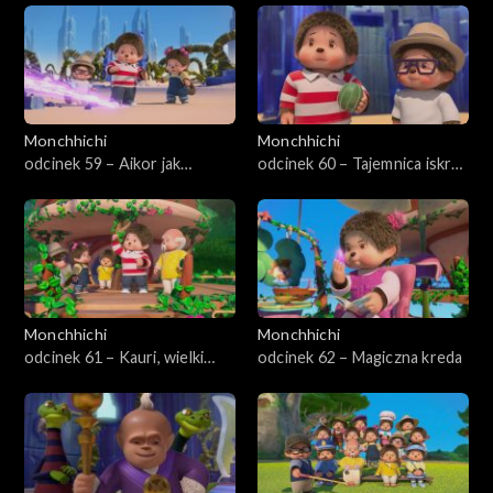
Monchhichi
Monchhichi
odcinek 59 – Aikor jak
odcinek 60 – Tajemnica iskro-
gwiazda
języka
Monchhichi
Monchhichi
odcinek 61 – Kauri, wielki
odcinek 62 – Magiczna kreda
chhichi