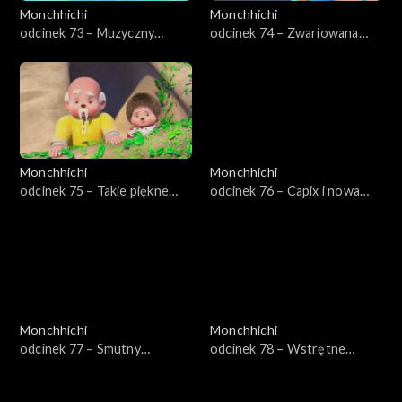
Monchhichi
Monchhichi
odcinek 73 – Muzyczny
odcinek 74 – Zwariowana
kryształ
maszyna
Monchhichi
Monchhichi
odcinek 75 – Takie piękne
odcinek 76 – Capix i nowa
kryształy
drużyna
Monchhichi
Monchhichi
odcinek 77 – Smutny
odcinek 78 – Wstrętne
lisoskoczek
kichnięcia