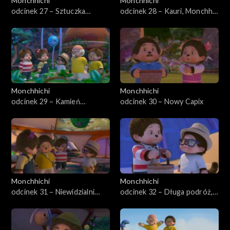
Monchhichi
Monchhichi
odcinek 27 – Sztuczka
odcinek 28 – Kauri, Monchhi-
magiczna
owad
Monchhichi
Monchhichi
odcinek 29 – Kamień
odcinek 30 – Nowy Capix
Monchhiowadów
Monchhichi
Monchhichi
odcinek 31 – Niewidzialni
odcinek 32 – Długa podróż,
złodzieje
część pierwsza