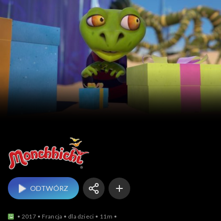
Monchhichi
ODTWÓRZ
2017
Francja
dla dzieci
11m