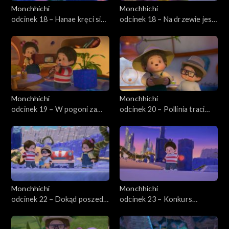
Monchhichi
Monchhichi
odcinek 18 – Hanae kręci się
odcinek 18 – Na drzewie jest
w głowie
jaszczur
Monchhichi
Monchhichi
odcinek 19 – W pogoni za
odcinek 20 – Pollinia traci
Monchhi-niespodziankami
słuch
Monchhichi
Monchhichi
odcinek 22 – Dokąd poszedł
odcinek 23 – Konkurs
Willow?
żartów