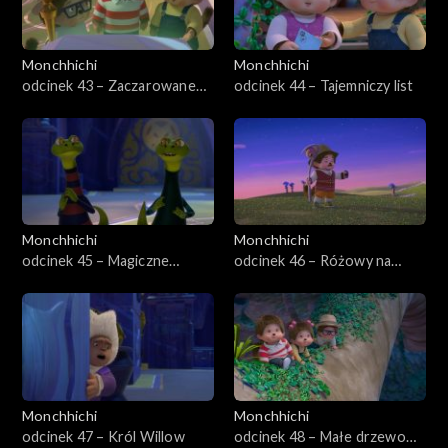
Monchhichi
Monchhichi
odcinek 43 – Zaczarowane
odcinek 44 – Tajemniczy list
Monchhiauto
Monchhichi
Monchhichi
odcinek 45 – Magiczne
odcinek 46 – Różowy na
przejście
zawsze
Monchhichi
Monchhichi
odcinek 47 – Król Willow
odcinek 48 – Małe drzewo