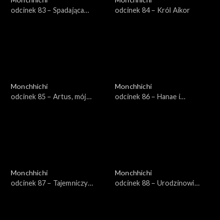
odcinek 83 – Spadająca
odcinek 84 – Król Aikor
gwiazda
Monchhichi
Monchhichi
odcinek 85 – Artus, mój
odcinek 86 – Hanae i
bohater
skacząca perła
Monchhichi
Monchhichi
odcinek 87 – Tajemniczy
odcinek 88 – Urodzinowi
Chhichi
złodzieje