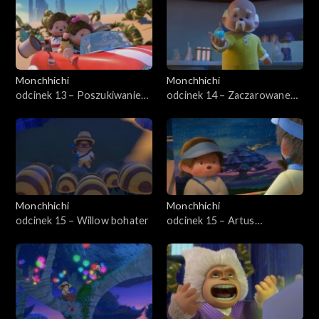
Monchhichi
Monchhichi
odcinek 13 – Poszukiwanie
odcinek 14 – Zaczarowane
straconej pamięci
owady
Monchhichi
Monchhichi
odcinek 15 – Willow bohater
odcinek 15 – Artus
najważniejszy