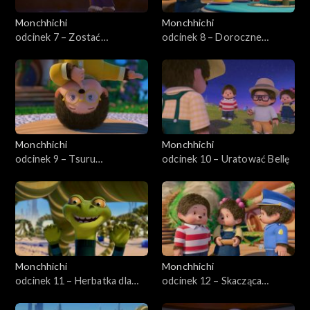
Monchhichi
Monchhichi
odcinek 7 – Zostać
odcinek 8 – Doroczne
Monchhichi
wypieki Monchhichi
Monchhichi
Monchhichi
odcinek 9 – Tsuru
odcinek 10 – Uratować Bellę
żartownisie
Monchhichi
Monchhichi
odcinek 11 – Herbatka dla
odcinek 12 – Skacząca
Sylvusa
czkawka