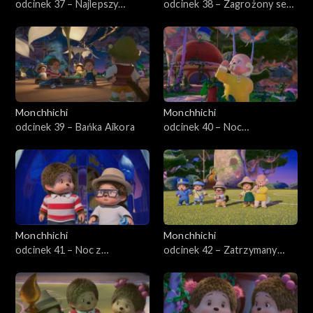
odcinek 37 – Najlepszy
odcinek 38 – Zagrożony sen,
przyjaciel Aikor
część druga
Monchhichi
Monchhichi
odcinek 39 – Bańka Aikora
odcinek 40 – Noc
błyszczących
Monchhiowadów
Monchhichi
Monchhichi
odcinek 41 – Noc z
odcinek 42 – Zatrzymany
gwiazdami
obraz