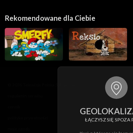
nieprzyjaźni
chiprzyjaciółki
Rekomendowane dla Ciebie
© 2026 Telewizja Polska S.A. w likwidacji
regulamin serwisu
cennik
GEOLOKALIZ
polityka prywatności
ŁĄCZYSZ SIĘ SPOZA 
moje zgody