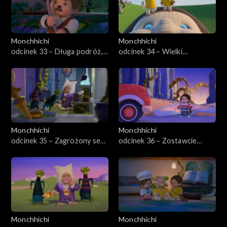
Monchhichi
Monchhichi
odcinek 33 – Długa podróż,
odcinek 34 – Wielki
część druga
Monchhichi
Monchhichi
Monchhichi
odcinek 35 – Zagrożony sen,
odcinek 36 – Zostawcie
część pierwsza
Monchhiauto
Monchhichi
Monchhichi