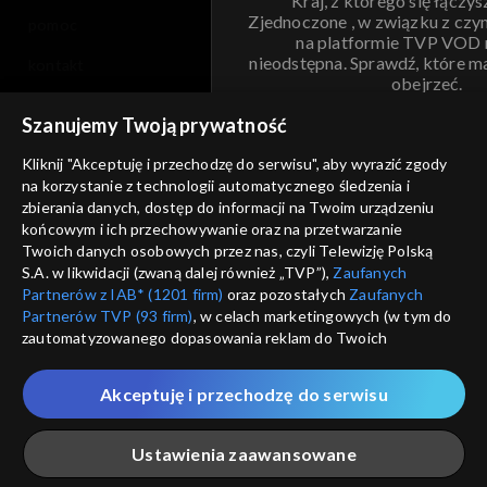
Kraj, z którego się łączys
Zjednoczone , w związku z czy
pomoc
na platformie TVP VOD
nieodstępna. Sprawdź, które m
kontakt
obejrzeć.
voucher
Szanujemy Twoją prywatność
Nie pokazuj pon
dostępność
Kliknij "Akceptuję i przechodzę do serwisu", aby wyrazić zgody
na korzystanie z technologii automatycznego śledzenia i
informacje o dostawcy usług
ANULUJ
SP
zbierania danych, dostęp do informacji na Twoim urządzeniu
końcowym i ich przechowywanie oraz na przetwarzanie
Twoich danych osobowych przez nas, czyli Telewizję Polską
S.A. w likwidacji (zwaną dalej również „TVP”),
Zaufanych
Partnerów z IAB* (1201 firm)
oraz pozostałych
Zaufanych
Partnerów TVP (93 firm)
, w celach marketingowych (w tym do
zautomatyzowanego dopasowania reklam do Twoich
zainteresowań i mierzenia ich skuteczności) i pozostałych,
które wskazujemy poniżej, a także zgody na udostępnianie
Akceptuję i przechodzę do serwisu
przez nas identyfikatora PPID do Google.
Twoje dane osobowe zbierane podczas odwiedzania przez
Ustawienia zaawansowane
Ciebie naszych
poszczególnych serwisów
zwanych dalej
„Portalem”, w tym informacje zapisywane za pomocą