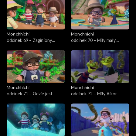
Monchhichi
Monchhichi
odcinek 69 – Zaginiony
odcinek 70 – Miły mały
lisoskoczek
jaszczur
Monchhichi
Monchhichi
odcinek 71 – Gdzie jest
odcinek 72 – Miły Aikor
Twig?