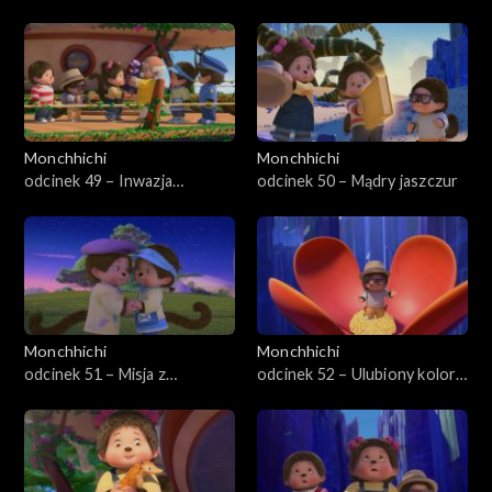
snów
Monchhichi
Monchhichi
odcinek 49 – Inwazja
odcinek 50 – Mądry jaszczur
żądlaków
Monchhichi
Monchhichi
odcinek 51 – Misja z
odcinek 52 – Ulubiony kolor
kaktusem
Szpiegożuczka