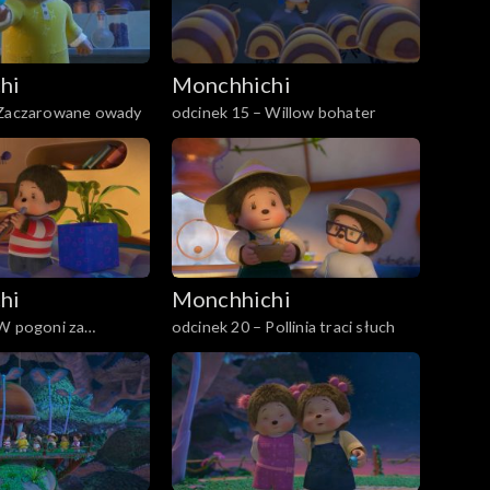
hi
Monchhichi
 Zaczarowane owady
odcinek 15 – Willow bohater
hi
Monchhichi
 W pogoni za
odcinek 20 – Pollinia traci słuch
podziankami