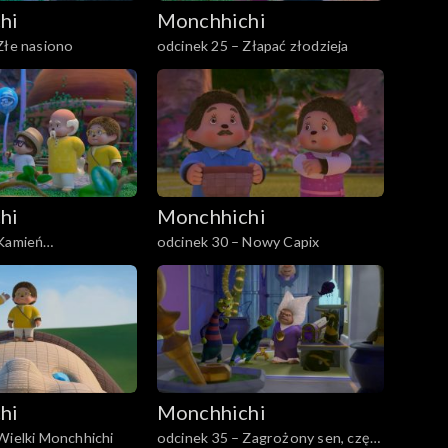
hi
Monchhichi
Złe nasiono
odcinek 25 – Złapać złodzieja
hi
Monchhichi
 Kamień
odcinek 30 – Nowy Capix
dów
hi
Monchhichi
Wielki Monchhichi
odcinek 35 – Zagrożony sen, część