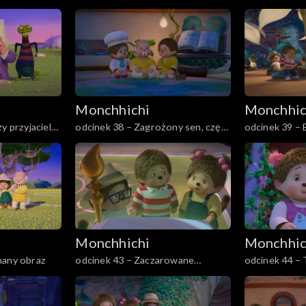
druga
Monchhichi
Monchhic
y przyjaciel
odcinek 38 – Zagrożony sen, część
odcinek 39 – 
druga
Monchhichi
Monchhic
many obraz
odcinek 43 – Zaczarowane
odcinek 44 – T
Monchhiauto