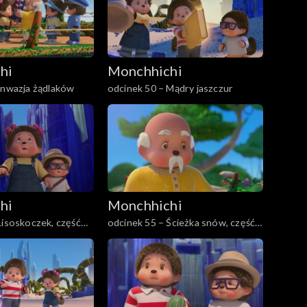
hi
Monchhichi
Inwazja żądlaków
odcinek 50 – Mądry jaszczur
hi
Monchhichi
Lisoskoczek, część
odcinek 55 – Ścieżka snów, część
pierwsza