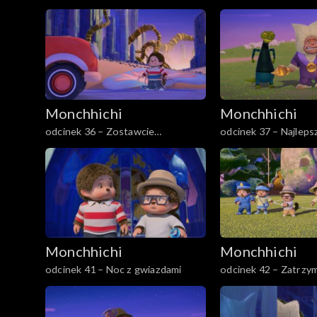
pierwsza
Monchhichi
Monchhichi
odcinek 36 – Zostawcie
odcinek 37 – Najlepsz
Monchhiauto
Aikor
Monchhichi
Monchhichi
odcinek 41 – Noc z gwiazdami
odcinek 42 – Zatrzy