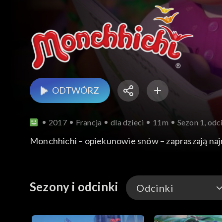
ODTWÓRZ
2017
Francja
dla dzieci
11m
Sezon 1, odc
Monchhichi – opiekunowie snów – zapraszają naj
Sezony i odcinki
Odcinki
Odcinki