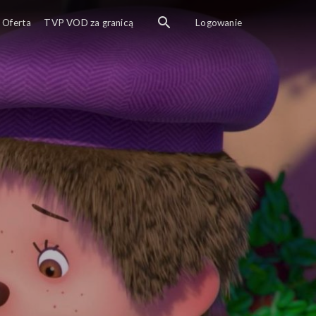
 opiekunowie snów – zapraszają najmłodszych do swojej magiczn
Oferta
TVP VOD za granicą
Logowanie