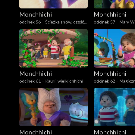
Monchhichi
Monchhichi
odcinek 56 – Ścieżka snów, część
odcinek 57 – Mały Wil
druga
bohater
Monchhichi
Monchhichi
odcinek 61 – Kauri, wielki chhichi
odcinek 62 – Magicz
Monchhichi
Monchhichi