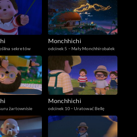
hi
Monchhichi
oślina sekretów
odcinek 5 – Mały Monchhirobalek
hi
Monchhichi
suru żartownisie
odcinek 10 – Uratować Bellę