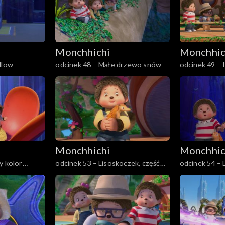
Monchhichi
Monchhic
llow
odcinek 48 – Małe drzewo snów
odcinek 49 – 
Monchhichi
Monchhic
y kolor
odcinek 53 – Lisoskoczek, część
odcinek 54 – 
pierwsza
druga