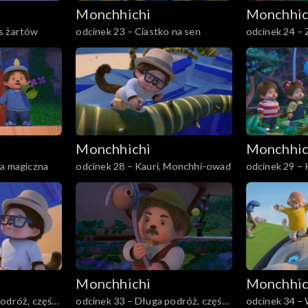
Monchhichi
Monchhic
s żartów
odcinek 23 – Ciastko na sen
odcinek 24 – 
Monchhichi
Monchhic
ka magiczna
odcinek 28 – Kauri, Monchhi-owad
odcinek 29 –
Monchhiowa
Monchhichi
Monchhic
podróż, część
odcinek 33 – Długa podróż, część
odcinek 34 – 