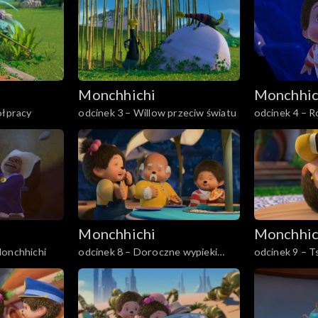
Monchhichi
Monchhic
ółpracy
odcinek 3 – Willow przeciw światu
odcinek 4 – R
Monchhichi
Monchhic
Monchhichi
odcinek 8 – Doroczne wypieki
odcinek 9 – T
Monchhichi