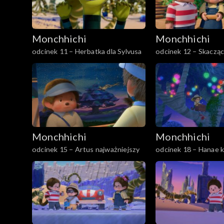
Monchhichi
Monchhichi
odcinek 11 – Herbatka dla Sylvusa
odcinek 12 – Skaczą
Monchhichi
Monchhichi
odcinek 15 – Artus najważniejszy
odcinek 18 – Hanae k
głowie