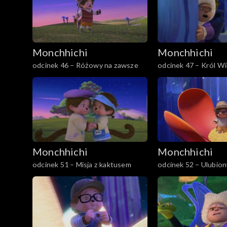
Monchhichi
Monchhichi
odcinek 46 – Różowy na zawsze
odcinek 47 – Król Wi
Monchhichi
Monchhichi
odcinek 51 – Misja z kaktusem
odcinek 52 – Ulubion
Szpiegożuczka