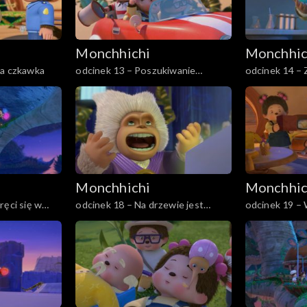
Monchhichi
Monchhic
ca czkawka
odcinek 13 – Poszukiwanie
odcinek 14 –
straconej pamięci
Monchhichi
Monchhic
ręci się w
odcinek 18 – Na drzewie jest
odcinek 19 –
jaszczur
Monchhi-nies