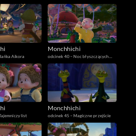
pierwsza
hi
Monchhichi
Bańka Aikora
odcinek 40 – Noc błyszczących
Monchhiowadów
hi
Monchhichi
ajemniczy list
odcinek 45 – Magiczne przejście