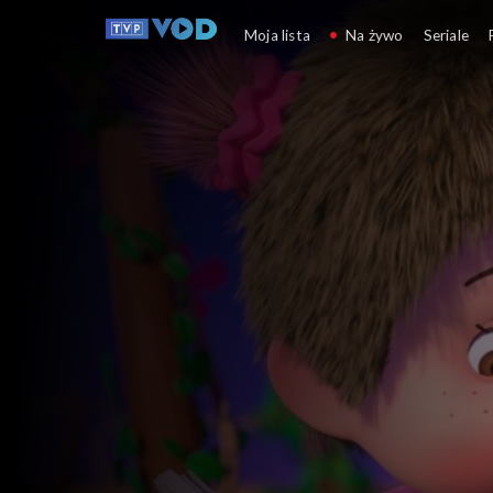
Monchhichi
Moja lista
Na żywo
Seriale