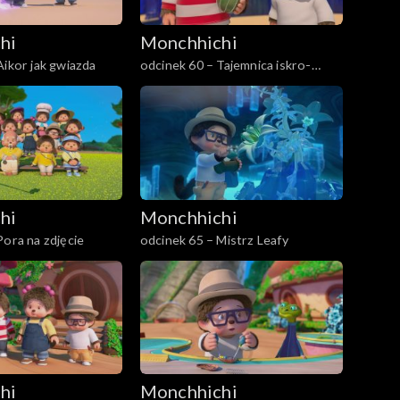
hi
Monchhichi
Aikor jak gwiazda
odcinek 60 – Tajemnica iskro-
języka
hi
Monchhichi
Pora na zdjęcie
odcinek 65 – Mistrz Leafy
hi
Monchhichi