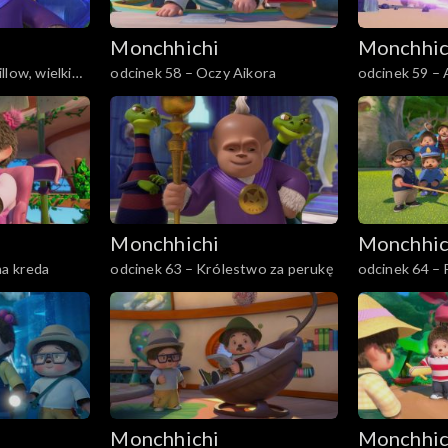
Monchhichi
Monchhic
low, wielki
odcinek 58 – Oczy Aikora
odcinek 59 – 
Monchhichi
Monchhic
na kreda
odcinek 63 – Królestwo za perukę
odcinek 64 – 
Monchhichi
Monchhic