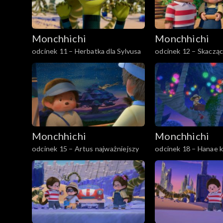
Monchhichi
Monchhichi
odcinek 11 – Herbatka dla Sylvusa
odcinek 12 – Skaczą
Monchhichi
Monchhichi
odcinek 15 – Artus najważniejszy
odcinek 18 – Hanae k
głowie