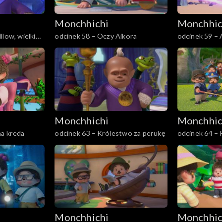
Monchhichi
Monchhic
low, wielki
odcinek 58 – Oczy Aikora
odcinek 59 – 
Monchhichi
Monchhic
na kreda
odcinek 63 – Królestwo za perukę
odcinek 64 – 
Monchhichi
Monchhic