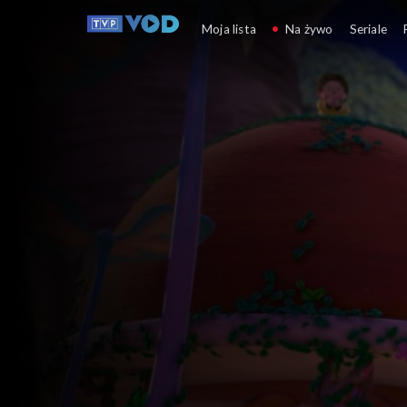
Monchhichi
Moja lista
Na żywo
Seriale