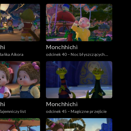
pierwsza
hi
Monchhichi
Bańka Aikora
odcinek 40 – Noc błyszczących
Monchhiowadów
hi
Monchhichi
ajemniczy list
odcinek 45 – Magiczne przejście