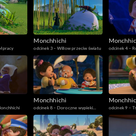
Monchhichi
Monchhic
ółpracy
odcinek 3 – Willow przeciw światu
odcinek 4 – R
Monchhichi
Monchhic
Monchhichi
odcinek 8 – Doroczne wypieki
odcinek 9 – T
Monchhichi