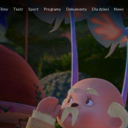
Monchhibugi znikają, a bez nich nie powstaną sny.
Filmy
Teatr
Sport
Programy
Dokumenty
Dla dzieci
News