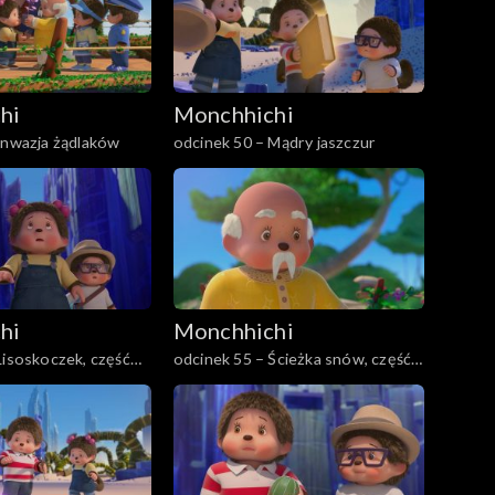
hi
Monchhichi
Inwazja żądlaków
odcinek 50 – Mądry jaszczur
hi
Monchhichi
Lisoskoczek, część
odcinek 55 – Ścieżka snów, część
pierwsza