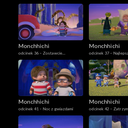
pierwsza
Monchhichi
Monchhichi
odcinek 36 – Zostawcie
odcinek 37 – Najlepsz
Monchhiauto
Aikor
Monchhichi
Monchhichi
odcinek 41 – Noc z gwiazdami
odcinek 42 – Zatrzy