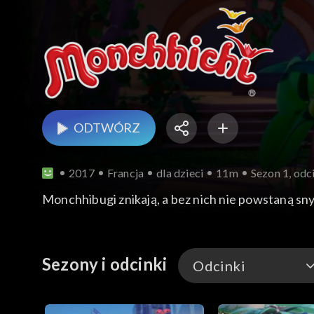
ODTWÓRZ
2017
Francja
dla dzieci
11m
Sezon 1, od
Monchhibugi znikają, a bez nich nie powstaną sny
Sezony i odcinki
Odcinki
Odcinki