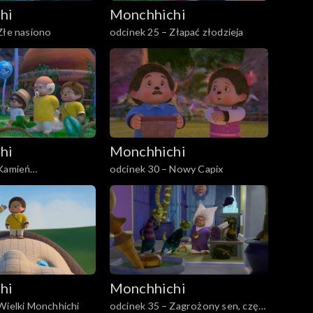
hi
Monchhichi
Złe nasiono
odcinek 25 – Złapać złodzieja
hi
Monchhichi
 Kamień
odcinek 30 – Nowy Capix
dów
hi
Monchhichi
Wielki Monchhichi
odcinek 35 – Zagrożony sen, część