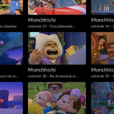
Monchhichi
Monchhic
ca czkawka
odcinek 13 – Poszukiwanie
odcinek 14 –
straconej pamięci
Monchhichi
Monchhic
ręci się w
odcinek 18 – Na drzewie jest
odcinek 19 –
jaszczur
Monchhi-nies