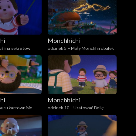
hi
Monchhichi
oślina sekretów
odcinek 5 – Mały Monchhirobalek
hi
Monchhichi
suru żartownisie
odcinek 10 – Uratować Bellę