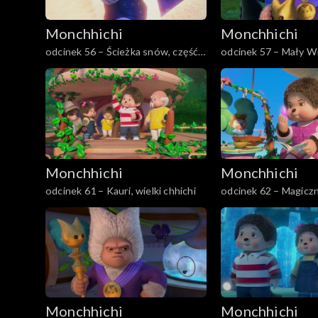
Monchhichi
Monchhichi
odcinek 56 – Ścieżka snów, część
odcinek 57 – Mały Wil
druga
bohater
Monchhichi
Monchhichi
odcinek 61 – Kauri, wielki chhichi
odcinek 62 – Magicz
Monchhichi
Monchhichi