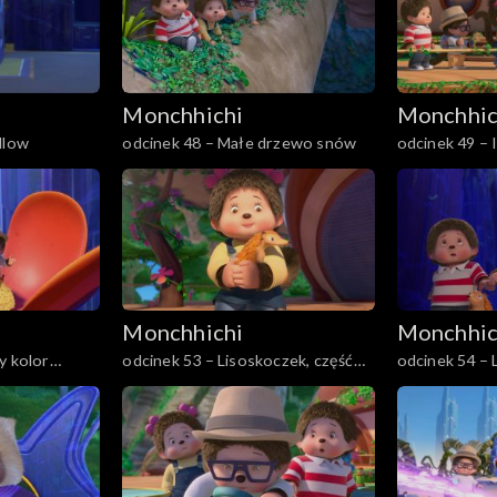
Monchhichi
Monchhic
llow
odcinek 48 – Małe drzewo snów
odcinek 49 – 
Monchhichi
Monchhic
y kolor
odcinek 53 – Lisoskoczek, część
odcinek 54 – 
pierwsza
druga