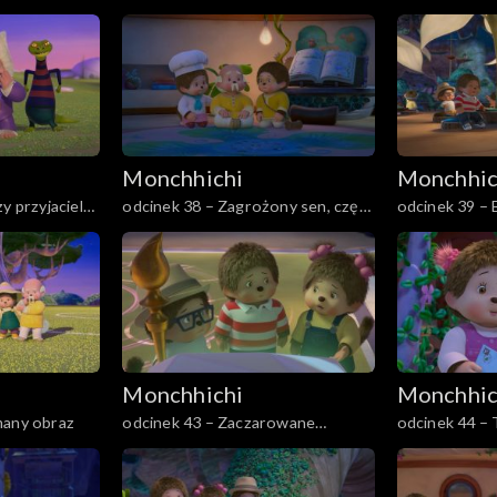
druga
Monchhichi
Monchhic
y przyjaciel
odcinek 38 – Zagrożony sen, część
odcinek 39 – 
druga
Monchhichi
Monchhic
many obraz
odcinek 43 – Zaczarowane
odcinek 44 – T
Monchhiauto