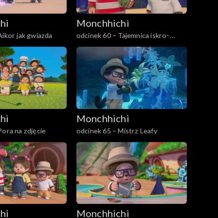
hi
Monchhichi
Aikor jak gwiazda
odcinek 60 – Tajemnica iskro-
języka
hi
Monchhichi
Pora na zdjęcie
odcinek 65 – Mistrz Leafy
hi
Monchhichi