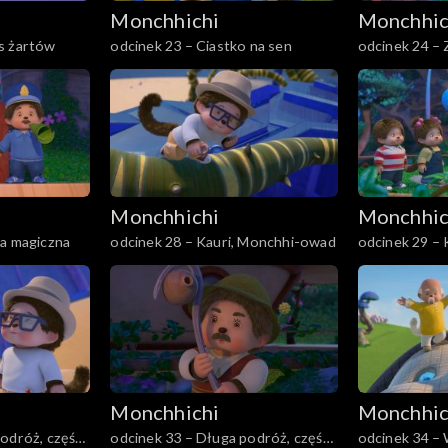
Monchhichi
Monchhic
s żartów
odcinek 23 – Ciastko na sen
odcinek 24 – 
Monchhichi
Monchhic
ka magiczna
odcinek 28 – Kauri, Monchhi-owad
odcinek 29 –
Monchhiowa
Monchhichi
Monchhic
podróż, część
odcinek 33 – Długa podróż, część
odcinek 34 – 