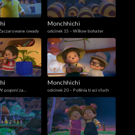
hi
Monchhichi
 Zaczarowane owady
odcinek 15 – Willow bohater
hi
Monchhichi
 W pogoni za
odcinek 20 – Pollinia traci słuch
podziankami