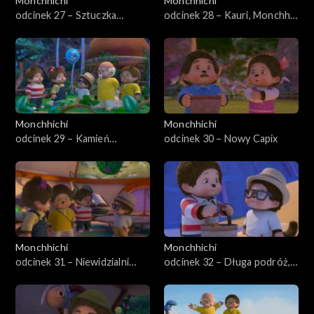
Monchhichi
Monchhichi
odcinek 27 – Sztuczka
odcinek 28 – Kauri, Monchhi-
magiczna
owad
Monchhichi
Monchhichi
odcinek 29 – Kamień
odcinek 30 – Nowy Capix
Monchhiowadów
Monchhichi
Monchhichi
odcinek 31 – Niewidzialni
odcinek 32 – Długa podróż,
złodzieje
część pierwsza