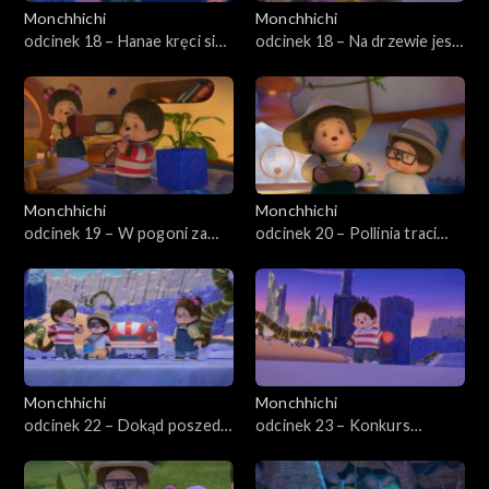
Monchhichi
Monchhichi
odcinek 18 – Hanae kręci się
odcinek 18 – Na drzewie jest
w głowie
jaszczur
Monchhichi
Monchhichi
odcinek 19 – W pogoni za
odcinek 20 – Pollinia traci
Monchhi-niespodziankami
słuch
Monchhichi
Monchhichi
odcinek 22 – Dokąd poszedł
odcinek 23 – Konkurs
Willow?
żartów