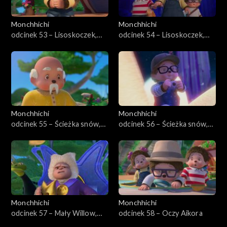
Monchhichi
Monchhichi
odcinek 53 – Lisoskoczek,
odcinek 54 – Lisoskoczek,
część pierwsza
część druga
Monchhichi
Monchhichi
odcinek 55 – Ścieżka snów,
odcinek 56 – Ścieżka snów,
część pierwsza
część druga
Monchhichi
Monchhichi
odcinek 57 – Mały Willow,
odcinek 58 – Oczy Aikora
wielki bohater