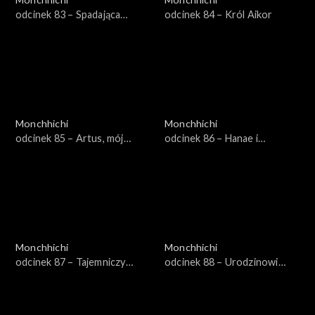
odcinek 83 – Spadająca
odcinek 84 – Król Aikor
gwiazda
Monchhichi
Monchhichi
odcinek 85 – Artus, mój
odcinek 86 – Hanae i
bohater
skacząca perła
Monchhichi
Monchhichi
odcinek 87 – Tajemniczy
odcinek 88 – Urodzinowi
Chhichi
złodzieje