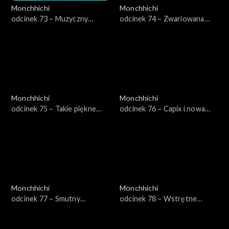
Monchhichi
Monchhichi
odcinek 73 – Muzyczny
odcinek 74 – Zwariowana
kryształ
maszyna
Monchhichi
Monchhichi
odcinek 75 – Takie piękne
odcinek 76 – Capix i nowa
kryształy
drużyna
Monchhichi
Monchhichi
odcinek 77 – Smutny
odcinek 78 – Wstrętne
lisoskoczek
kichnięcia