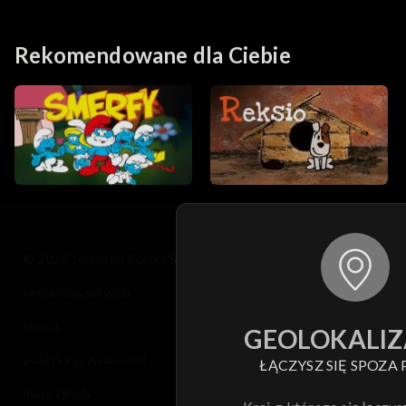
nieprzyjaźni
chiprzyjaciółki
Rekomendowane dla Ciebie
© 2026 Telewizja Polska S.A. w likwidacji
regulamin serwisu
cennik
GEOLOKALIZ
polityka prywatności
ŁĄCZYSZ SIĘ SPOZA 
moje zgody