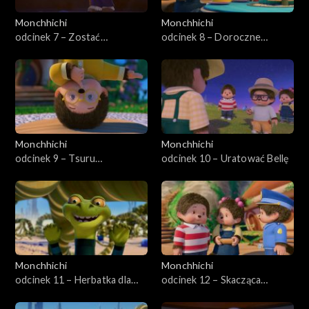
Monchhichi
Monchhichi
odcinek 7 – Zostać
odcinek 8 – Doroczne
Monchhichi
wypieki Monchhichi
Monchhichi
Monchhichi
odcinek 9 – Tsuru
odcinek 10 – Uratować Bellę
żartownisie
Monchhichi
Monchhichi
odcinek 11 – Herbatka dla
odcinek 12 – Skacząca
Sylvusa
czkawka