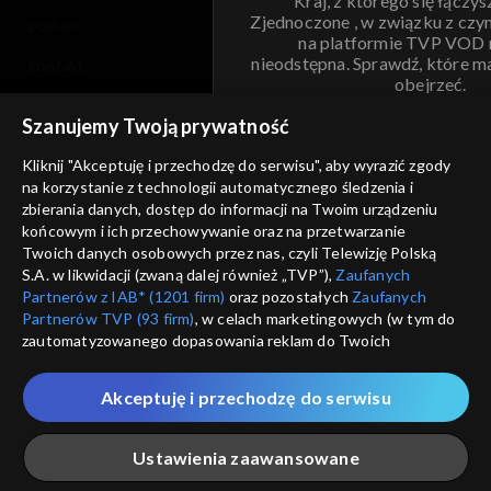
Kraj, z którego się łączys
Zjednoczone , w związku z czy
pomoc
na platformie TVP VOD
nieodstępna. Sprawdź, które m
kontakt
obejrzeć.
voucher
Szanujemy Twoją prywatność
Nie pokazuj pon
dostępność
Kliknij "Akceptuję i przechodzę do serwisu", aby wyrazić zgody
na korzystanie z technologii automatycznego śledzenia i
informacje o dostawcy usług
ANULUJ
SP
zbierania danych, dostęp do informacji na Twoim urządzeniu
końcowym i ich przechowywanie oraz na przetwarzanie
Twoich danych osobowych przez nas, czyli Telewizję Polską
S.A. w likwidacji (zwaną dalej również „TVP”),
Zaufanych
Partnerów z IAB* (1201 firm)
oraz pozostałych
Zaufanych
Partnerów TVP (93 firm)
, w celach marketingowych (w tym do
zautomatyzowanego dopasowania reklam do Twoich
zainteresowań i mierzenia ich skuteczności) i pozostałych,
które wskazujemy poniżej, a także zgody na udostępnianie
Akceptuję i przechodzę do serwisu
przez nas identyfikatora PPID do Google.
Twoje dane osobowe zbierane podczas odwiedzania przez
Ustawienia zaawansowane
Ciebie naszych
poszczególnych serwisów
zwanych dalej
„Portalem”, w tym informacje zapisywane za pomocą