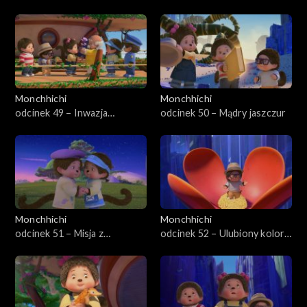
snów
Monchhichi
Monchhichi
odcinek 49 – Inwazja
odcinek 50 – Mądry jaszczur
żądlaków
Monchhichi
Monchhichi
odcinek 51 – Misja z
odcinek 52 – Ulubiony kolor
kaktusem
Szpiegożuczka