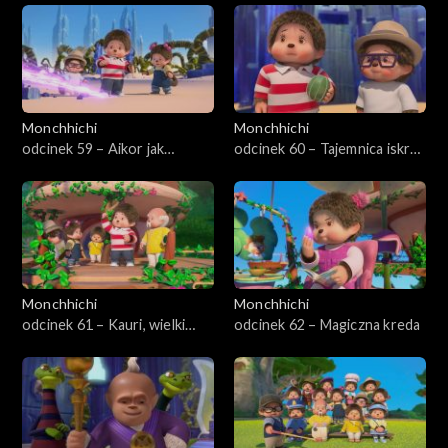
Monchhichi
Monchhichi
odcinek 59 – Aikor jak
odcinek 60 – Tajemnica iskro-
gwiazda
języka
Monchhichi
Monchhichi
odcinek 61 – Kauri, wielki
odcinek 62 – Magiczna kreda
chhichi