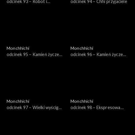
odcinek 93 – Robot i
odcinek 94 – Chhi przyjaciele
lisoskoczek
Monchhichi
Monchhichi
odcinek 95 – Kamień życzeń,
odcinek 96 – Kamień życzeń,
część 1
część 2
Monchhichi
Monchhichi
odcinek 97 – Wielki wyścig
odcinek 98 – Ekspresowa
Monchhichi
Stampy