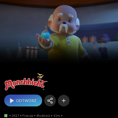
Monchhichi
ODTWÓRZ
2017
Francja
dla dzieci
11m