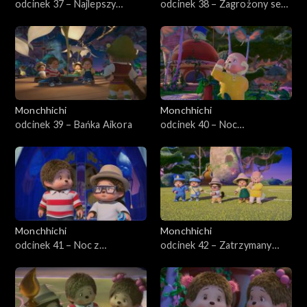
odcinek 37 – Najlepszy
odcinek 38 – Zagrożony sen,
przyjaciel Aikor
część druga
Monchhichi
Monchhichi
odcinek 39 – Bańka Aikora
odcinek 40 – Noc
błyszczących
Monchhiowadów
Monchhichi
Monchhichi
odcinek 41 – Noc z
odcinek 42 – Zatrzymany
gwiazdami
obraz