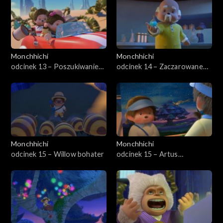
Monchhichi
Monchhichi
odcinek 13 – Poszukiwanie
odcinek 14 – Zaczarowane
straconej pamięci
owady
Monchhichi
Monchhichi
odcinek 15 – Willow bohater
odcinek 15 – Artus
najważniejszy