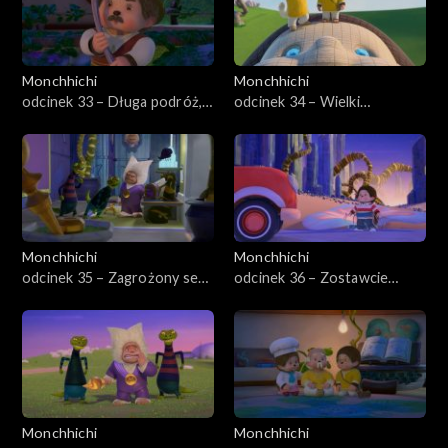
Monchhichi
Monchhichi
odcinek 33 – Długa podróż,
odcinek 34 – Wielki
część druga
Monchhichi
Monchhichi
Monchhichi
odcinek 35 – Zagrożony sen,
odcinek 36 – Zostawcie
część pierwsza
Monchhiauto
Monchhichi
Monchhichi