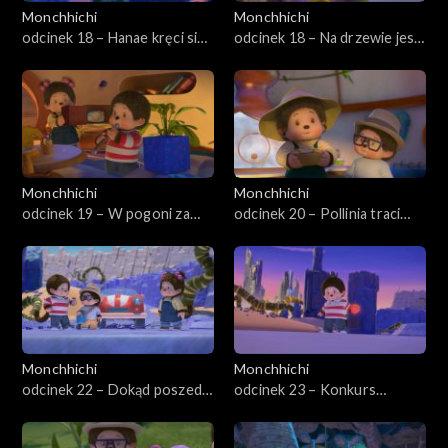
Monchhichi
Monchhichi
odcinek 18 – Hanae kręci się
odcinek 18 – Na drzewie jest
w głowie
jaszczur
Monchhichi
Monchhichi
odcinek 19 – W pogoni za
odcinek 20 – Pollinia traci
Monchhi-niespodziankami
słuch
Monchhichi
Monchhichi
odcinek 22 – Dokąd poszedł
odcinek 23 – Konkurs
Willow?
żartów