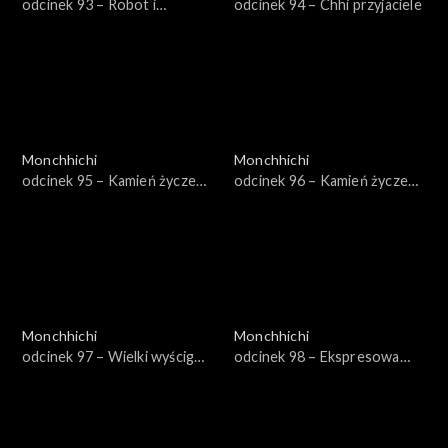
odcinek 93 – Robot i
odcinek 94 – Chhi przyjaciele
lisoskoczek
Monchhichi
Monchhichi
odcinek 95 – Kamień życzeń,
odcinek 96 – Kamień życzeń,
część 1
część 2
Monchhichi
Monchhichi
odcinek 97 – Wielki wyścig
odcinek 98 – Ekspresowa
Monchhichi
Stampy