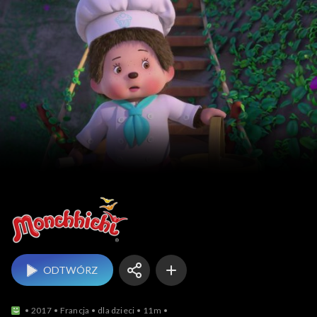
Monchhichi
ODTWÓRZ
2017
Francja
dla dzieci
11m