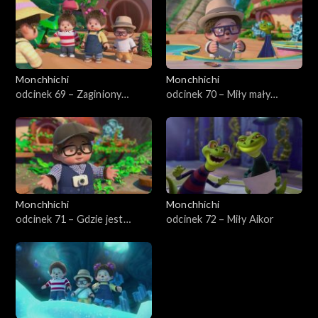
Monchhichi
Monchhichi
odcinek 69 – Zaginiony
odcinek 70 – Miły mały
lisoskoczek
jaszczur
Monchhichi
Monchhichi
odcinek 71 – Gdzie jest
odcinek 72 – Miły Aikor
Twig?