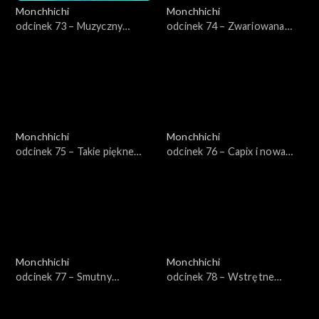
Monchhichi
Monchhichi
odcinek 73 – Muzyczny
odcinek 74 – Zwariowana
kryształ
maszyna
Monchhichi
Monchhichi
odcinek 75 – Takie piękne
odcinek 76 – Capix i nowa
kryształy
drużyna
Monchhichi
Monchhichi
odcinek 77 – Smutny
odcinek 78 – Wstrętne
lisoskoczek
kichnięcia