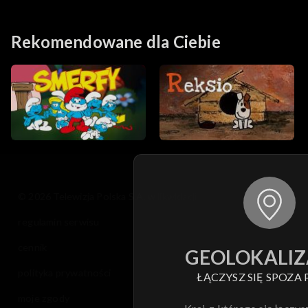
nieprzyjaźni
chiprzyjaciółki
Rekomendowane dla Ciebie
© 2026 Telewizja Polska S.A. w likwidacji
regulamin serwisu
cennik
GEOLOKALIZ
polityka prywatności
ŁĄCZYSZ SIĘ SPOZA 
moje zgody