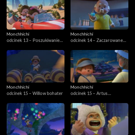
Monchhichi
Monchhichi
odcinek 13 – Poszukiwanie
odcinek 14 – Zaczarowane
straconej pamięci
owady
Monchhichi
Monchhichi
odcinek 15 – Willow bohater
odcinek 15 – Artus
najważniejszy