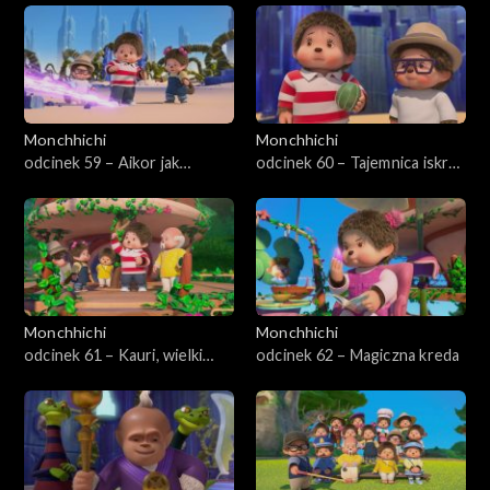
Monchhichi
Monchhichi
odcinek 59 – Aikor jak
odcinek 60 – Tajemnica iskro-
gwiazda
języka
Monchhichi
Monchhichi
odcinek 61 – Kauri, wielki
odcinek 62 – Magiczna kreda
chhichi