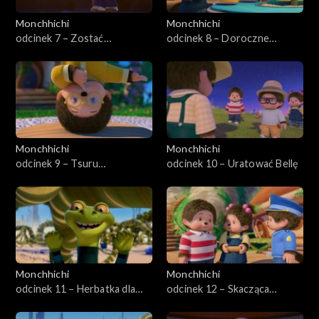
Monchhichi
Monchhichi
odcinek 7 – Zostać
odcinek 8 – Doroczne
Monchhichi
wypieki Monchhichi
Monchhichi
Monchhichi
odcinek 9 – Tsuru
odcinek 10 – Uratować Bellę
żartownisie
Monchhichi
Monchhichi
odcinek 11 – Herbatka dla
odcinek 12 – Skacząca
Sylvusa
czkawka