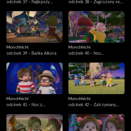
odcinek 37 – Najlepszy
odcinek 38 – Zagrożony sen,
przyjaciel Aikor
część druga
Monchhichi
Monchhichi
odcinek 39 – Bańka Aikora
odcinek 40 – Noc
błyszczących
Monchhiowadów
Monchhichi
Monchhichi
odcinek 41 – Noc z
odcinek 42 – Zatrzymany
gwiazdami
obraz