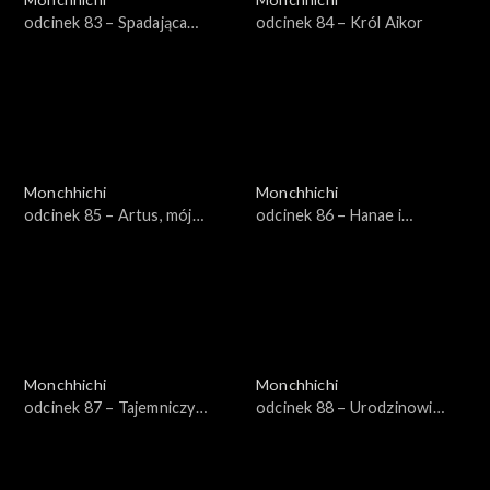
odcinek 83 – Spadająca
odcinek 84 – Król Aikor
gwiazda
Monchhichi
Monchhichi
odcinek 85 – Artus, mój
odcinek 86 – Hanae i
bohater
skacząca perła
Monchhichi
Monchhichi
odcinek 87 – Tajemniczy
odcinek 88 – Urodzinowi
Chhichi
złodzieje