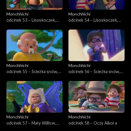
Monchhichi
Monchhichi
odcinek 53 – Lisoskoczek,
odcinek 54 – Lisoskoczek,
część pierwsza
część druga
Monchhichi
Monchhichi
odcinek 55 – Ścieżka snów,
odcinek 56 – Ścieżka snów,
część pierwsza
część druga
Monchhichi
Monchhichi
odcinek 57 – Mały Willow,
odcinek 58 – Oczy Aikora
wielki bohater