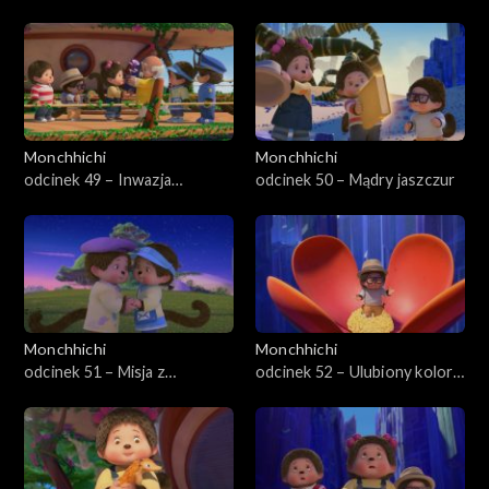
snów
Monchhichi
Monchhichi
odcinek 49 – Inwazja
odcinek 50 – Mądry jaszczur
żądlaków
Monchhichi
Monchhichi
odcinek 51 – Misja z
odcinek 52 – Ulubiony kolor
kaktusem
Szpiegożuczka