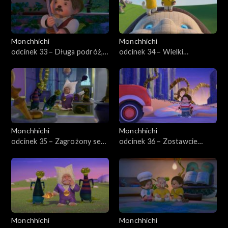
Monchhichi
Monchhichi
odcinek 33 – Długa podróż,
odcinek 34 – Wielki
część druga
Monchhichi
Monchhichi
Monchhichi
odcinek 35 – Zagrożony sen,
odcinek 36 – Zostawcie
część pierwsza
Monchhiauto
Monchhichi
Monchhichi