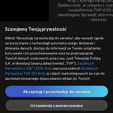
Kraj, z którego się łączys
Zjednoczone , w związku z czy
pomoc
na platformie TVP VOD
nieodstępna. Sprawdź, które m
kontakt
obejrzeć.
voucher
Szanujemy Twoją prywatność
Nie pokazuj pon
dostępność
Kliknij "Akceptuję i przechodzę do serwisu", aby wyrazić zgody
na korzystanie z technologii automatycznego śledzenia i
informacje o dostawcy usług
ANULUJ
SP
zbierania danych, dostęp do informacji na Twoim urządzeniu
końcowym i ich przechowywanie oraz na przetwarzanie
Twoich danych osobowych przez nas, czyli Telewizję Polską
S.A. w likwidacji (zwaną dalej również „TVP”),
Zaufanych
Partnerów z IAB* (1201 firm)
oraz pozostałych
Zaufanych
Partnerów TVP (93 firm)
, w celach marketingowych (w tym do
zautomatyzowanego dopasowania reklam do Twoich
zainteresowań i mierzenia ich skuteczności) i pozostałych,
które wskazujemy poniżej, a także zgody na udostępnianie
Akceptuję i przechodzę do serwisu
przez nas identyfikatora PPID do Google.
Twoje dane osobowe zbierane podczas odwiedzania przez
Ustawienia zaawansowane
Ciebie naszych
poszczególnych serwisów
zwanych dalej
„Portalem”, w tym informacje zapisywane za pomocą