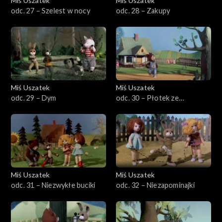
Miś Uszatek
Miś Uszatek
odc. 27 – Szelest w nocy
odc. 28 – Zakupy
Miś Uszatek
Miś Uszatek
odc. 29 – Dym
odc. 30 – Płotek ze
stokrotek
Miś Uszatek
Miś Uszatek
odc. 31 – Niezwykłe buciki
odc. 32 – Niezapominajki