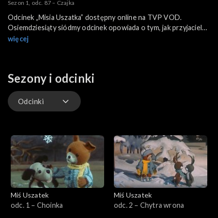
Sezon 1, odc. 87 – Czajka
Odcinek „Misia Uszatka” dostępny online na TVP VOD.
Osiemdziesiąty siódmy odcinek opowiada o tym, jak przyjaciele
ratują przed zniszczeniem gniazdo czajki.
więcej
Sezony i odcinki
Odcinki
Odcinki
Extra
Miś Uszatek
Miś Uszatek
odc. 1 – Choinka
odc. 2 – Chytra wrona