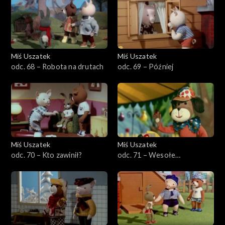
Miś Uszatek
Miś Uszatek
odc. 68 – Robota na drutach
odc. 69 – Później
Miś Uszatek
Miś Uszatek
odc. 70 – Kto zawinił?
odc. 71 – Wesołe
miasteczko