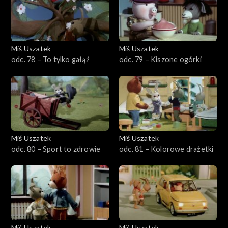
Miś Uszatek
Miś Uszatek
odc. 78 – To tylko gałąź
odc. 79 – Kiszone ogórki
Miś Uszatek
Miś Uszatek
odc. 80 – Sport to zdrowie
odc. 81 – Kolorowe drażetki
Miś Uszatek
Miś Uszatek