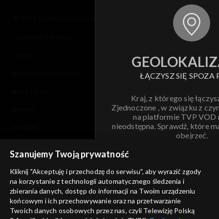
© 2026 Telewizja Polska S.A. w likwidacji
regulamin serwisu
cennik
GEOLOKALIZ
polityka prywatności
ŁĄCZYSZ SIĘ SPOZA 
moje zgody
Kraj, z którego się łączys
Zjednoczone , w związku z czy
pomoc
na platformie TVP VOD
nieodstępna. Sprawdź, które m
kontakt
obejrzeć.
voucher
Szanujemy Twoją prywatność
Nie pokazuj pon
dostępność
Kliknij "Akceptuję i przechodzę do serwisu", aby wyrazić zgody
na korzystanie z technologii automatycznego śledzenia i
informacje o dostawcy usług
ANULUJ
SP
zbierania danych, dostęp do informacji na Twoim urządzeniu
końcowym i ich przechowywanie oraz na przetwarzanie
Twoich danych osobowych przez nas, czyli Telewizję Polską