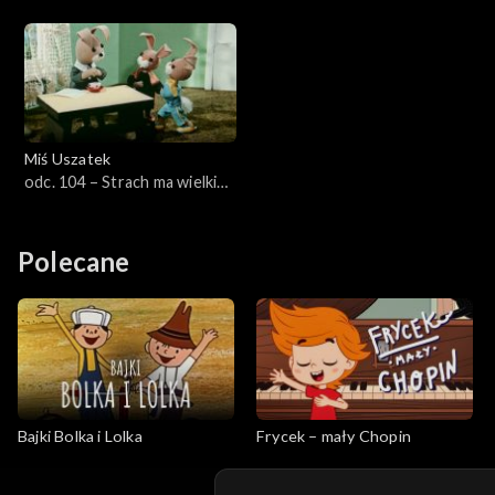
Miś Uszatek
odc. 104 – Strach ma wielkie
oczy
Polecane
Bajki Bolka i Lolka
Frycek – mały Chopin