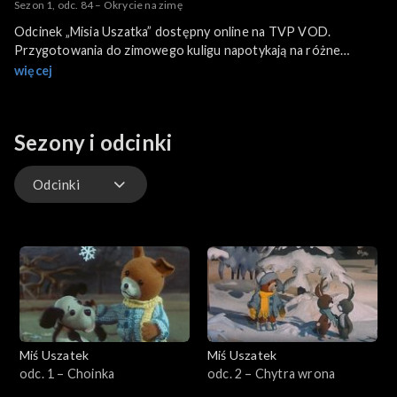
Sezon 1, odc. 84 – Okrycie na zimę
Odcinek „Misia Uszatka” dostępny online na TVP VOD.
Przygotowania do zimowego kuligu napotykają na różne
przeszkody – nadopiekuńczość mamy króliczków i kłopoty
więcej
Prosiaczka z plecakiem. W końcu jednak radosna zabawa łączy
wszystkich bohaterów.
Sezony i odcinki
Odcinki
Odcinki
Extra
Miś Uszatek
Miś Uszatek
odc. 1 – Choinka
odc. 2 – Chytra wrona