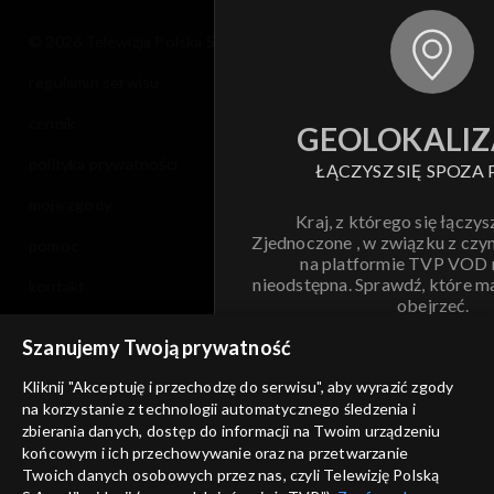
© 2026 Telewizja Polska S.A. w likwidacji
regulamin serwisu
cennik
GEOLOKALIZ
polityka prywatności
ŁĄCZYSZ SIĘ SPOZA 
moje zgody
Kraj, z którego się łączys
Zjednoczone , w związku z czy
pomoc
na platformie TVP VOD
nieodstępna. Sprawdź, które m
kontakt
obejrzeć.
voucher
Szanujemy Twoją prywatność
Nie pokazuj pon
dostępność
Kliknij "Akceptuję i przechodzę do serwisu", aby wyrazić zgody
na korzystanie z technologii automatycznego śledzenia i
informacje o dostawcy usług
ANULUJ
SP
zbierania danych, dostęp do informacji na Twoim urządzeniu
końcowym i ich przechowywanie oraz na przetwarzanie
Twoich danych osobowych przez nas, czyli Telewizję Polską