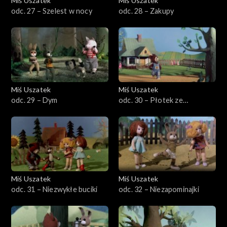
Miś Uszatek
Miś Uszatek
odc. 27 – Szelest w nocy
odc. 28 – Zakupy
Miś Uszatek
Miś Uszatek
odc. 29 – Dym
odc. 30 – Płotek ze
stokrotek
Miś Uszatek
Miś Uszatek
odc. 31 – Niezwykłe buciki
odc. 32 – Niezapominajki