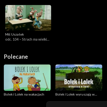
Miś Uszatek
odc. 104 – Strach ma wielkie
oczy
Polecane
Bolek i Lolek na wakacjach
Bolek i Lolek wyruszają w
świat