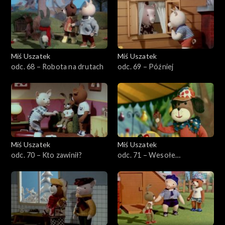
Miś Uszatek
Miś Uszatek
odc. 68 – Robota na drutach
odc. 69 – Później
Miś Uszatek
Miś Uszatek
odc. 70 – Kto zawinił?
odc. 71 – Wesołe
miasteczko