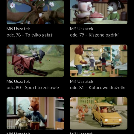
Miś Uszatek
Miś Uszatek
odc. 78 – To tylko gałąź
odc. 79 – Kiszone ogórki
Miś Uszatek
Miś Uszatek
odc. 80 – Sport to zdrowie
odc. 81 – Kolorowe drażetki
Miś Uszatek
Miś Uszatek