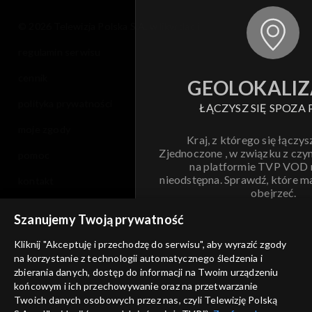
© 2026 Telewizja Polska S.A. w likwidacji
regulamin serwisu
cennik
GEOLOKALIZ
polityka prywatności
ŁĄCZYSZ SIĘ SPOZA 
moje zgody
Kraj, z którego się łączys
Zjednoczone , w związku z czy
pomoc
na platformie TVP VOD
nieodstępna. Sprawdź, które m
kontakt
obejrzeć.
voucher
Szanujemy Twoją prywatność
Nie pokazuj pon
dostępność
Kliknij "Akceptuję i przechodzę do serwisu", aby wyrazić zgody
na korzystanie z technologii automatycznego śledzenia i
informacje o dostawcy usług
ANULUJ
SP
zbierania danych, dostęp do informacji na Twoim urządzeniu
końcowym i ich przechowywanie oraz na przetwarzanie
Twoich danych osobowych przez nas, czyli Telewizję Polską