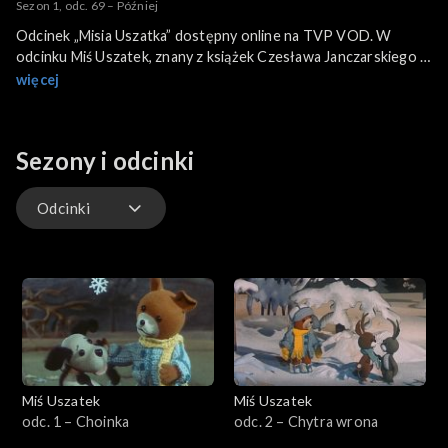
Sezon 1, odc. 69 – Później
Odcinek „Misia Uszatka” dostępny online na TVP VOD. W
odcinku Miś Uszatek, znany z książek Czesława Janczarskiego i
prasy dziecięcej, wyrusza na kolejną przygodę w towarzystwie
więcej
swoich przyjaciół: Prosiaczka, Króliczków, Zajączka i psa
Kruczka.
Sezony i odcinki
Odcinki
Odcinki
Extra
Miś Uszatek
Miś Uszatek
odc. 1 – Choinka
odc. 2 – Chytra wrona