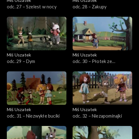
Miś Uszatek
Miś Uszatek
odc. 27 – Szelest w nocy
odc. 28 – Zakupy
Miś Uszatek
Miś Uszatek
odc. 29 – Dym
odc. 30 – Płotek ze
stokrotek
Miś Uszatek
Miś Uszatek
odc. 31 – Niezwykłe buciki
odc. 32 – Niezapominajki