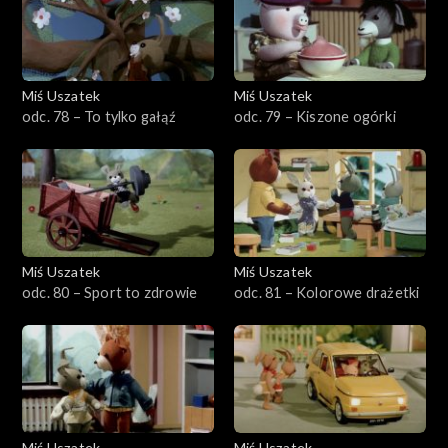
Miś Uszatek
Miś Uszatek
odc. 78 – To tylko gałąź
odc. 79 – Kiszone ogórki
Miś Uszatek
Miś Uszatek
odc. 80 – Sport to zdrowie
odc. 81 – Kolorowe drażetki
Miś Uszatek
Miś Uszatek