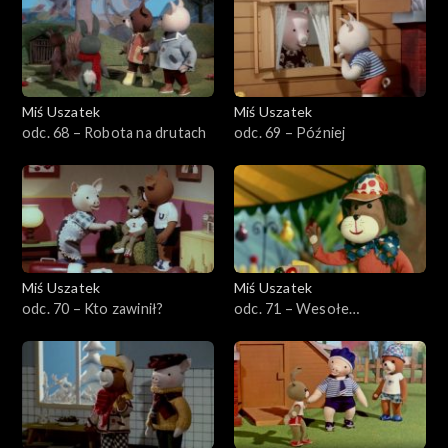
Miś Uszatek
Miś Uszatek
odc. 68 – Robota na drutach
odc. 69 – Później
Miś Uszatek
Miś Uszatek
odc. 70 – Kto zawinił?
odc. 71 – Wesołe
miasteczko