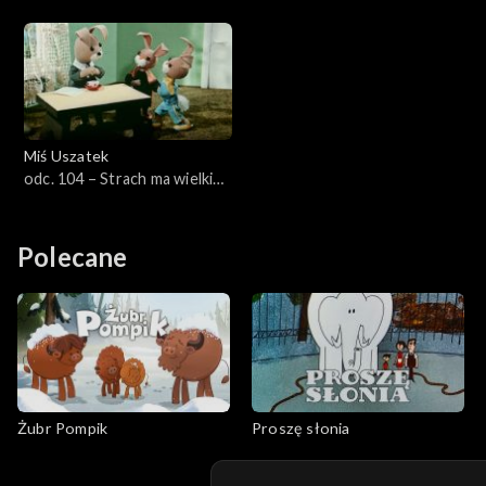
Miś Uszatek
odc. 104 – Strach ma wielkie
oczy
Polecane
Żubr Pompik
Proszę słonia