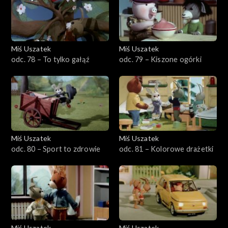
Miś Uszatek
Miś Uszatek
odc. 78 – To tylko gałąź
odc. 79 – Kiszone ogórki
Miś Uszatek
Miś Uszatek
odc. 80 – Sport to zdrowie
odc. 81 – Kolorowe drażetki
Miś Uszatek
Miś Uszatek