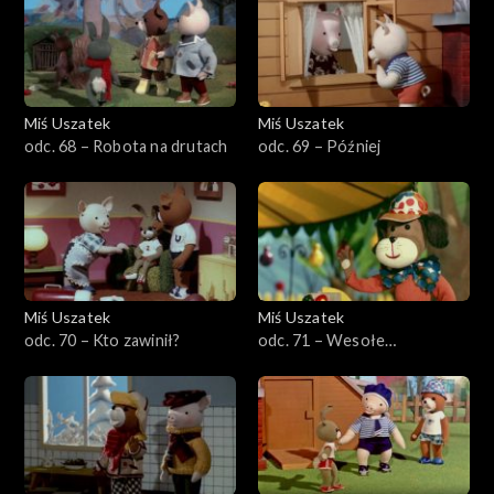
Miś Uszatek
Miś Uszatek
odc. 68 – Robota na drutach
odc. 69 – Później
Miś Uszatek
Miś Uszatek
odc. 70 – Kto zawinił?
odc. 71 – Wesołe
miasteczko