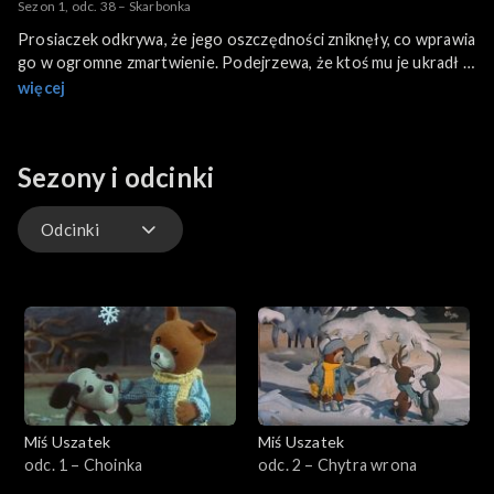
Sezon 1, odc. 38 – Skarbonka
Prosiaczek odkrywa, że jego oszczędności zniknęły, co wprawia
go w ogromne zmartwienie. Podejrzewa, że ktoś mu je ukradł i
zaniepokojony szuka pomocy u przyjaciół. Miś Uszatek
więcej
postanawia przeprowadzić śledztwo, by rozwikłać zagadkę. Z
pomocą Zajączka, Kruczka i innych przyjaciół, Uszatek zaczyna
analizować sytuację, szukając tropów i wskazówek.
Sezony i odcinki
Odcinek, dostępny online na TVP VOD, to historia pełna
ciepła, humoru i cennych lekcji o przyjaźni, zaufaniu oraz
Odcinki
rozwiązywaniu problemów. Miś Uszatek pokazuje najmłodszym,
że czasem rozwiązanie zagadki jest prostsze, niż się wydaje, a
Odcinki
prawdziwa przyjaźń polega na wspólnym pokonywaniu
trudności.
Extra
Miś Uszatek
Miś Uszatek
odc. 1 – Choinka
odc. 2 – Chytra wrona