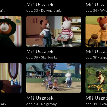
Miś Uszatek
Miś Usza
ajki
odc. 33 – Dziwna dynia
odc. 34 – Wro
Miś Uszatek
Miś Usza
odc. 38 – Skarbonka
odc. 39 – Zap
Miś Uszatek
Miś Usza
lary
odc. 43 – Na grzyby
odc. 44 – Gita