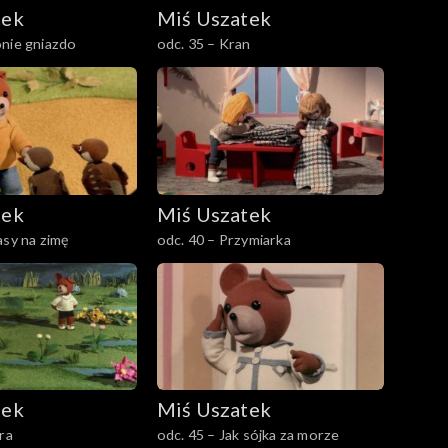
tek
Miś Uszatek
nie gniazdo
odc. 35 – Kran
tek
Miś Uszatek
asy na zimę
odc. 40 – Przymiarka
tek
Miś Uszatek
ra
odc. 45 – Jak sójka za morze