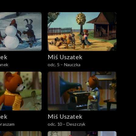
tek
Miś Uszatek
anek
odc. 5 – Nauczka
tek
Miś Uszatek
praszam
odc. 10 – Deszczyk