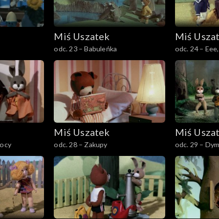
Miś Uszatek
Miś Usza
odc. 23 – Babuleńka
odc. 24 – Eee
Miś Uszatek
Miś Usza
nocy
odc. 28 – Zakupy
odc. 29 – Dy