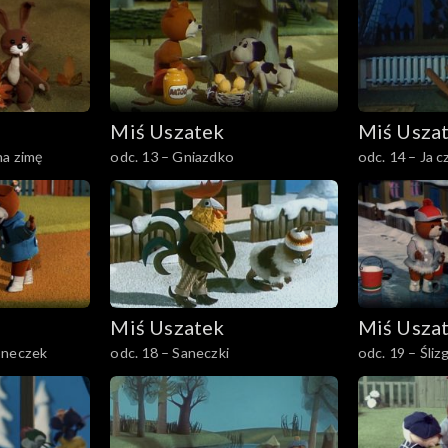
Miś Uszatek
Miś Usza
na zimę
odc. 13 – Gniazdko
odc. 14 – Ja czy
Miś Uszatek
Miś Usza
oneczek
odc. 18 – Saneczki
odc. 19 – Śli