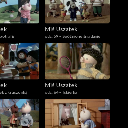
tek
Miś Uszatek
potrafi?
odc. 59 – Spóźnione śniadanie
tek
Miś Uszatek
cek z kruszonką
odc. 64 – Iskierka