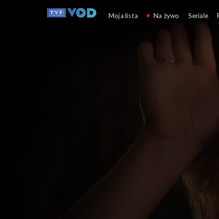
Miś Uszatek
Moja lista
Na żywo
Seriale