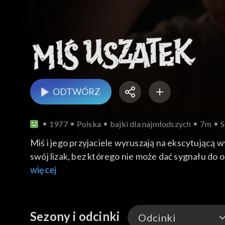
ODTWÓRZ
1977
Polska
bajki dla najmłodszych
7m
S
Miś i jego przyjaciele wyruszają na ekscytującą
swój lizak, bez którego nie może dać sygnału do 
Na szczęście Miś Uszatek wpada na pomysł, jak r
więcej
pociąg może bezpiecznie wyruszyć w trasę.
Odcinek, dostępny online na TVP VOD, to opowieś
Sezony i odcinki
Odcinki
Miś Uszatek i jego drużyna pokazują najmłodszy