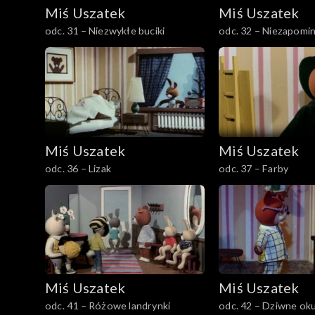
Miś Uszatek
Miś Uszatek
odc. 31 – Niezwykłe buciki
odc. 32 – Niezapomin
Miś Uszatek
Miś Uszatek
odc. 36 – Lizak
odc. 37 – Farby
Miś Uszatek
Miś Uszatek
odc. 41 – Różowe landrynki
odc. 42 – Dziwne oku