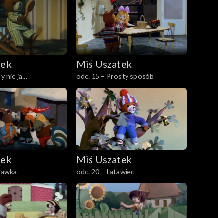
tek
Miś Uszatek
 nie ja...
odc. 15 – Prosty sposób
tek
Miś Uszatek
zgawka
odc. 20 – Latawiec