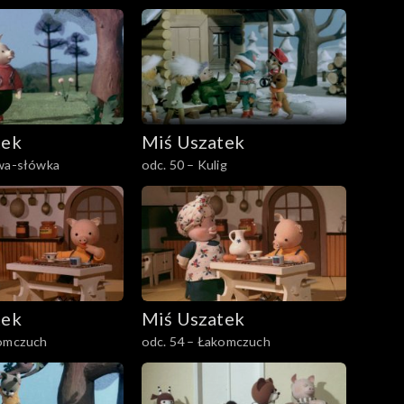
tek
Miś Uszatek
owa-słówka
odc. 50 – Kulig
tek
Miś Uszatek
komczuch
odc. 54 – Łakomczuch