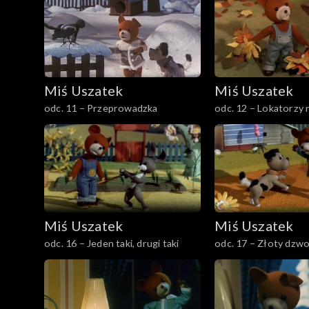
Miś Uszatek
Miś Uszatek
odc. 11 – Przeprowadzka
odc. 12 – Lokatorzy 
Miś Uszatek
Miś Uszatek
odc. 16 – Jeden taki, drugi taki
odc. 17 – Złoty dzw