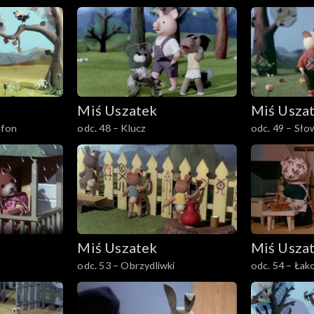
Miś Uszatek
Miś Usza
efon
odc. 48 – Klucz
odc. 49 – Sł
Miś Uszatek
Miś Usza
odc. 53 – Obrzydliwki
odc. 54 – Ła