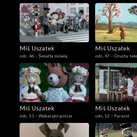
Miś Uszatek
Miś Uszatek
odc. 46 – Światła mówią
odc. 47 – Głuchy tel
Miś Uszatek
Miś Uszatek
odc. 51 – Wakacyjni goście
odc. 52 – Parasol