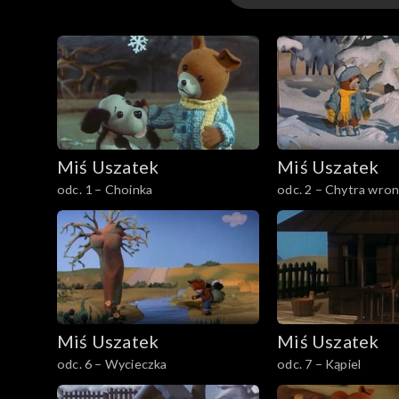
Odcinki
Extra
Miś Uszatek
Miś Uszatek
odc. 1 – Choinka
odc. 2 – Chytra wro
Miś Uszatek
Miś Uszatek
odc. 6 – Wycieczka
odc. 7 – Kąpiel