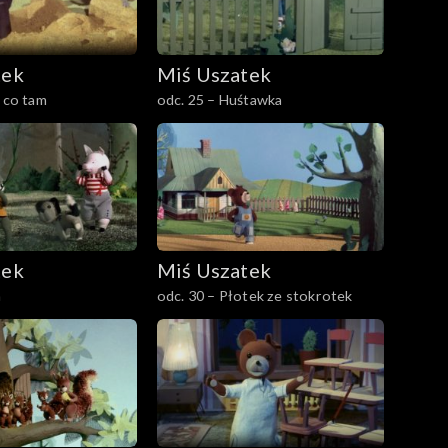
tek
Miś Uszatek
, co tam
odc. 25 – Huśtawka
tek
Miś Uszatek
m
odc. 30 – Płotek ze stokrotek