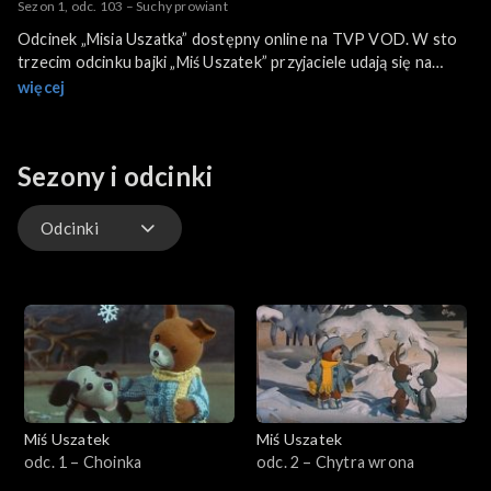
Sezon 1, odc. 103 – Suchy prowiant
Odcinek „Misia Uszatka” dostępny online na TVP VOD. W sto
trzecim odcinku bajki „Miś Uszatek” przyjaciele udają się na
biwak, który okazuje się niefortunny.
więcej
Sezony i odcinki
Odcinki
Odcinki
Extra
Miś Uszatek
Miś Uszatek
odc. 1 – Choinka
odc. 2 – Chytra wrona