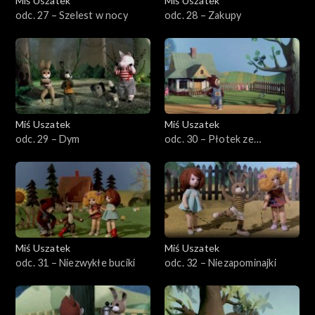
Miś Uszatek
Miś Uszatek
odc. 27 – Szelest w nocy
odc. 28 – Zakupy
Miś Uszatek
Miś Uszatek
odc. 29 – Dym
odc. 30 – Płotek ze
stokrotek
Miś Uszatek
Miś Uszatek
odc. 31 – Niezwykłe buciki
odc. 32 – Niezapominajki