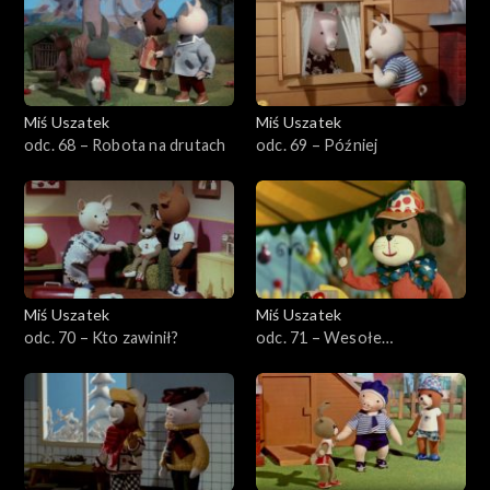
Miś Uszatek
Miś Uszatek
odc. 68 – Robota na drutach
odc. 69 – Później
Miś Uszatek
Miś Uszatek
odc. 70 – Kto zawinił?
odc. 71 – Wesołe
miasteczko