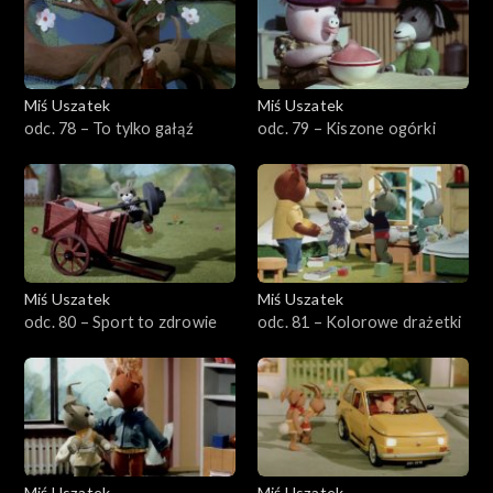
Miś Uszatek
Miś Uszatek
odc. 78 – To tylko gałąź
odc. 79 – Kiszone ogórki
Miś Uszatek
Miś Uszatek
odc. 80 – Sport to zdrowie
odc. 81 – Kolorowe drażetki
Miś Uszatek
Miś Uszatek