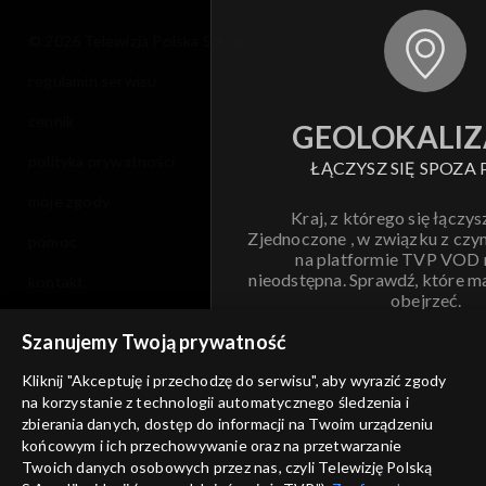
© 2026 Telewizja Polska S.A. w likwidacji
regulamin serwisu
cennik
GEOLOKALIZ
polityka prywatności
ŁĄCZYSZ SIĘ SPOZA 
moje zgody
Kraj, z którego się łączys
Zjednoczone , w związku z czy
pomoc
na platformie TVP VOD
nieodstępna. Sprawdź, które m
kontakt
obejrzeć.
voucher
Szanujemy Twoją prywatność
Nie pokazuj pon
dostępność
Kliknij "Akceptuję i przechodzę do serwisu", aby wyrazić zgody
na korzystanie z technologii automatycznego śledzenia i
informacje o dostawcy usług
ANULUJ
SP
zbierania danych, dostęp do informacji na Twoim urządzeniu
końcowym i ich przechowywanie oraz na przetwarzanie
Twoich danych osobowych przez nas, czyli Telewizję Polską