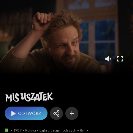
Miś Uszatek
ODTWÓRZ
1987
Polska
bajki dla najmłodszych
8m