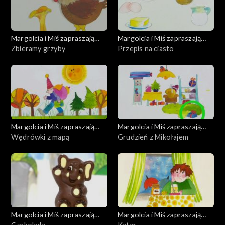
Margolcia i Miś zapraszają
Margolcia i Miś zapraszają
dziś
Zbieramy grzyby
dziś
Przepis na ciasto
Margolcia i Miś zapraszają
Margolcia i Miś zapraszają
dziś
Wędrówki z mapą
dziś
Grudzień z Mikołajem
Margolcia i Miś zapraszają
Margolcia i Miś zapraszają