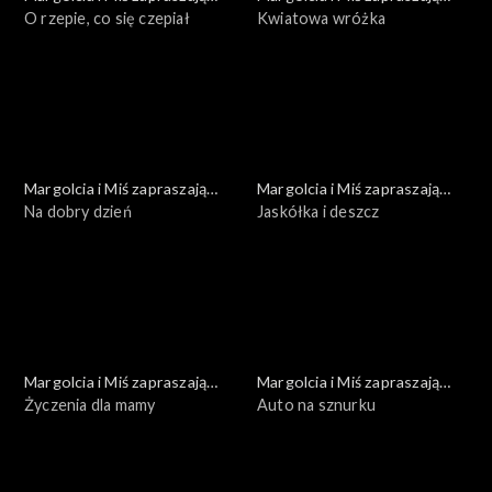
dziś
O rzepie, co się czepiał
dziś
Kwiatowa wróżka
Margolcia i Miś zapraszają
Margolcia i Miś zapraszają
dziś
Na dobry dzień
dziś
Jaskółka i deszcz
Margolcia i Miś zapraszają
Margolcia i Miś zapraszają
dziś
Życzenia dla mamy
dziś
Auto na sznurku