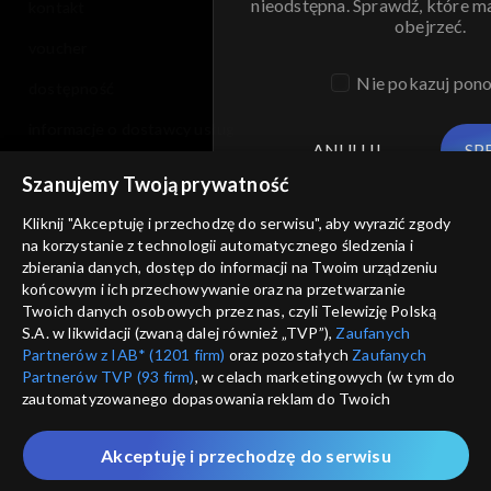
nieodstępna. Sprawdź, które m
kontakt
obejrzeć.
voucher
Nie pokazuj pon
dostępność
informacje o dostawcy usług
ANULUJ
SP
Szanujemy Twoją prywatność
Kliknij "Akceptuję i przechodzę do serwisu", aby wyrazić zgody
na korzystanie z technologii automatycznego śledzenia i
zbierania danych, dostęp do informacji na Twoim urządzeniu
końcowym i ich przechowywanie oraz na przetwarzanie
Twoich danych osobowych przez nas, czyli Telewizję Polską
S.A. w likwidacji (zwaną dalej również „TVP”),
Zaufanych
Partnerów z IAB* (1201 firm)
oraz pozostałych
Zaufanych
Partnerów TVP (93 firm)
, w celach marketingowych (w tym do
zautomatyzowanego dopasowania reklam do Twoich
zainteresowań i mierzenia ich skuteczności) i pozostałych,
które wskazujemy poniżej, a także zgody na udostępnianie
Akceptuję i przechodzę do serwisu
przez nas identyfikatora PPID do Google.