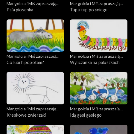
Margolcia i Miś zapraszają
Margolcia i Miś zapraszają
dziś
Psia piosenka
dziś
Tupu tup po śniegu
Margolcia i Miś zapraszają
Margolcia i Miś zapraszają
dziś
Co lubi hipopotam?
dziś
Wyliczanka na paluszkach
Margolcia i Miś zapraszają
Margolcia i Miś zapraszają
dziś
Kreskowe zwierzaki
dziś
Idą gęsi gęsiego