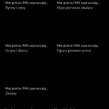
Margolcia i Miś zapraszają
Margolcia i Miś zapraszają
dziś
Rytmy i rymy
dziś
Moje pierwsze okulary
Margolcia i Miś zapraszają
Margolcia i Miś zapraszają
dziś
Grupy i zbiory
dziś
Figury geometryczne
Margolcia i Miś zapraszają
dziś
Zmiany