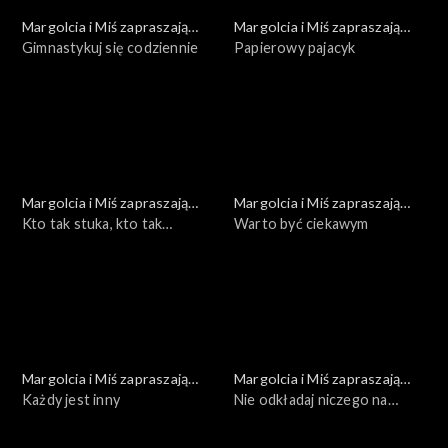
Margolcia i Miś zapraszają
Margolcia i Miś zapraszają
dziś
Gimnastykuj się codziennie
dziś
Papierowy pajacyk
Margolcia i Miś zapraszają
Margolcia i Miś zapraszają
dziś
Kto tak stuka, kto tak
dziś
Warto być ciekawym
śpiewa?
Margolcia i Miś zapraszają
Margolcia i Miś zapraszają
dziś
Każdy jest inny
dziś
Nie odkładaj niczego na
później!