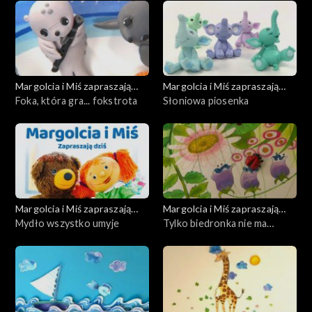
Margolcia i Miś zapraszają
Margolcia i Miś zapraszają
dziś
Foka, która gra... fokstrota
dziś
Słoniowa piosenka
Margolcia i Miś zapraszają
Margolcia i Miś zapraszają
dziś
Mydło wszystko umyje
dziś
Tylko biedronka nie ma
ogonka