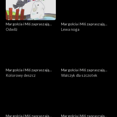
Margolcia i Miś zapraszają
Margolcia i Miś zapraszają
dziś
Odwilż
dziś
Lewa noga
Margolcia i Miś zapraszają
Margolcia i Miś zapraszają
dziś
Kolorowy deszcz
dziś
Walczyk dla szczotek
Margolcia i Miś zapraszają
Margolcia i Miś zapraszają