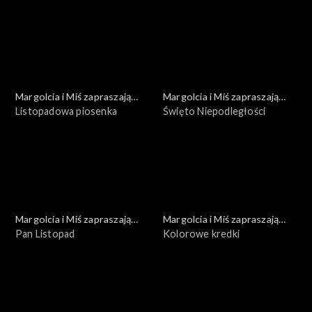
Margolcia i Miś zapraszają
Margolcia i Miś zapraszają
dziś
Listopadowa piosenka
dziś
Święto Niepodległości
Margolcia i Miś zapraszają
Margolcia i Miś zapraszają
dziś
Pan Listopad
dziś
Kolorowe kredki