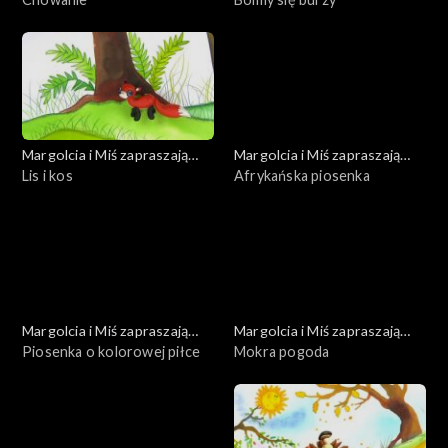
Margolcia i Miś zapraszają
Margolcia i Miś zapraszają
dziś
Lis i kos
dziś
Afrykańska piosenka
Margolcia i Miś zapraszają
Margolcia i Miś zapraszają
dziś
Piosenka o kolorowej piłce
dziś
Mokra pogoda