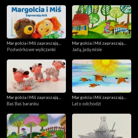
Margolcia i Miś zapraszają
Margolcia i Miś zapraszają
dziś
Podwórkowe wyliczanki
dziś
Jadą, jadą misie
Margolcia i Miś zapraszają
Margolcia i Miś zapraszają
dziś
Baś Baś baranku
dziś
Lato odchodzi