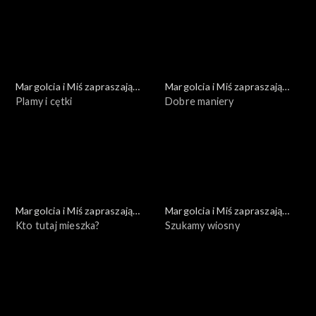
Margolcia i Miś zapraszają
Margolcia i Miś zapraszają
dziś
Plamy i cętki
dziś
Dobre maniery
Margolcia i Miś zapraszają
Margolcia i Miś zapraszają
dziś
Kto tutaj mieszka?
dziś
Szukamy wiosny