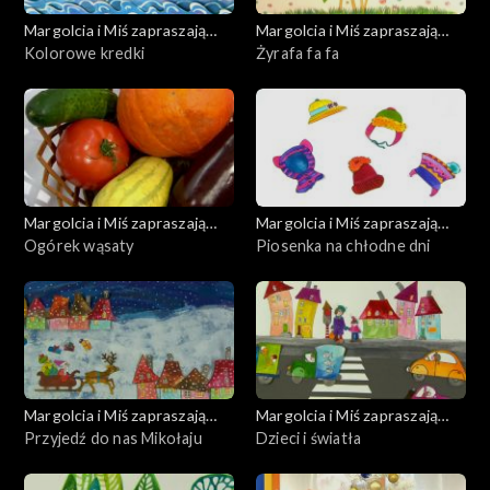
Margolcia i Miś zapraszają
Margolcia i Miś zapraszają
dziś
Kolorowe kredki
dziś
Żyrafa fa fa
Margolcia i Miś zapraszają
Margolcia i Miś zapraszają
dziś
Ogórek wąsaty
dziś
Piosenka na chłodne dni
Margolcia i Miś zapraszają
Margolcia i Miś zapraszają
dziś
Przyjedź do nas Mikołaju
dziś
Dzieci i światła