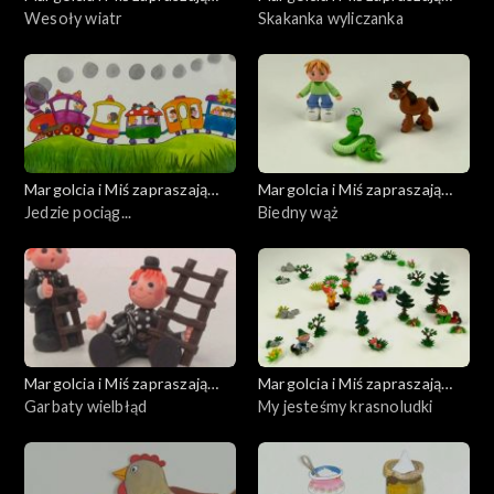
dziś
Wesoły wiatr
dziś
Skakanka wyliczanka
Margolcia i Miś zapraszają
Margolcia i Miś zapraszają
dziś
Jedzie pociąg...
dziś
Biedny wąż
Margolcia i Miś zapraszają
Margolcia i Miś zapraszają
dziś
Garbaty wielbłąd
dziś
My jesteśmy krasnoludki