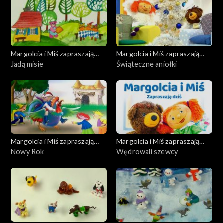
Margolcia i Miś zapraszają
Margolcia i Miś zapraszają
dziś
Jadą misie
dziś
Świąteczne aniołki
Margolcia i Miś zapraszają
Margolcia i Miś zapraszają
dziś
Nowy Rok
dziś
Wędrowali szewcy