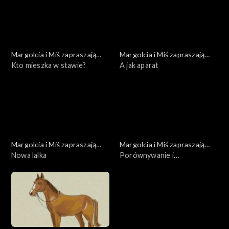
Margolcia i Miś zapraszają
Margolcia i Miś zapraszają
dziś
Kto mieszka w stawie?
dziś
A jak aparat
Margolcia i Miś zapraszają
Margolcia i Miś zapraszają
dziś
Nowa lalka
dziś
Porównywanie i
stopniowanie