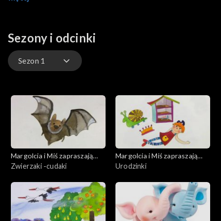
Sezony i odcinki
Sezon 1
Sezon 1
Margolcia i Miś zapraszają
Margolcia i Miś zapraszają
dziś
Zwierzaki -cudaki
dziś
Urodzinki