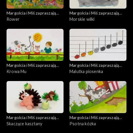
Margolcia i Miś zapraszają
Margolcia i Miś zapraszają
dziś
Rower
dziś
Morskie wilki
Margolcia i Miś zapraszają
Margolcia i Miś zapraszają
dziś
Krowa Mu
dziś
Malutka piosenka
Margolcia i Miś zapraszają
Margolcia i Miś zapraszają
dziś
Skaczące kasztany
dziś
Psotna kózka