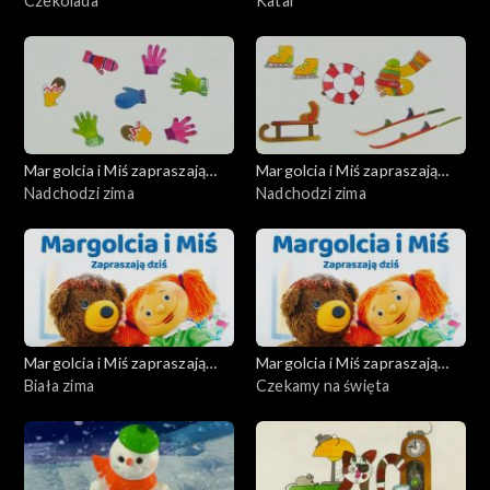
dziś
Czekolada
dziś
Katar
Margolcia i Miś zapraszają
Margolcia i Miś zapraszają
dziś
Nadchodzi zima
dziś
Nadchodzi zima
Margolcia i Miś zapraszają
Margolcia i Miś zapraszają
dziś
Biała zima
dziś
Czekamy na święta