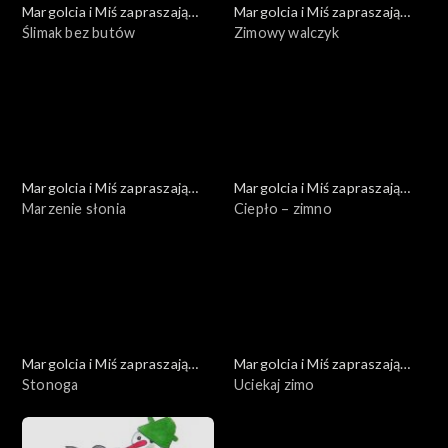
Margolcia i Miś zapraszają
Margolcia i Miś zapraszają
dziś
Ślimak bez butów
dziś
Zimowy walczyk
Margolcia i Miś zapraszają
Margolcia i Miś zapraszają
dziś
Marzenie słonia
dziś
Ciepło – zimno
Margolcia i Miś zapraszają
Margolcia i Miś zapraszają
dziś
Stonoga
dziś
Uciekaj zimo