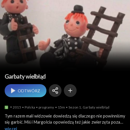
Margolcia i Miś z
Garbaty wielbłąd
ODTWÓRZ
2015
Polska
programy
15m
Sezon 1, Garbaty wielbłąd
Tym razem mali widzowie dowiedzą się dlaczego nie powinniśmy
się garbić. Miś i Margolcia opowiedzą też jakie zwierzęta poza
tytułowym wielbłądem żyją w Afryce.
więcej