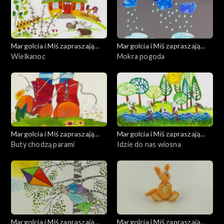
Margolcia i Miś zapraszają
Margolcia i Miś zapraszają
dziś
Wielkanoc
dziś
Mokra pogoda
Margolcia i Miś zapraszają
Margolcia i Miś zapraszają
dziś
Buty chodzą parami
dziś
Idzie do nas wiosna
Margolcia i Miś zapraszają
Margolcia i Miś zapraszają