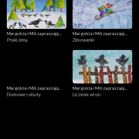
Margolcia i Miś zapraszają
Margolcia i Miś zapraszają
dziś
Ptaki zimą
dziś
Zimowanki
Margolcia i Miś zapraszają
Margolcia i Miś zapraszają
dziś
Domowe roboty
dziś
Liczenie wron