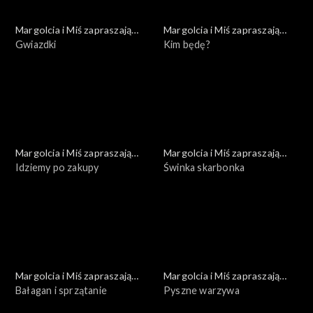
Margolcia i Miś zapraszają
Margolcia i Miś zapraszają
dziś
Gwiazdki
dziś
Kim będę?
Margolcia i Miś zapraszają
Margolcia i Miś zapraszają
dziś
Idziemy po zakupy
dziś
Świnka skarbonka
Margolcia i Miś zapraszają
Margolcia i Miś zapraszają
dziś
Bałagan i sprzątanie
dziś
Pyszne warzywa