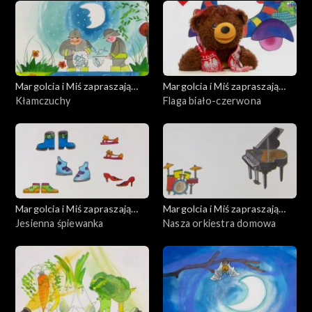
Margolcia i Miś zapraszają
Margolcia i Miś zapraszają
dziś
Kłamczuchy
dziś
Flaga biało-czerwona
Margolcia i Miś zapraszają
Margolcia i Miś zapraszają
dziś
Jesienna śpiewanka
dziś
Nasza orkiestra domowa