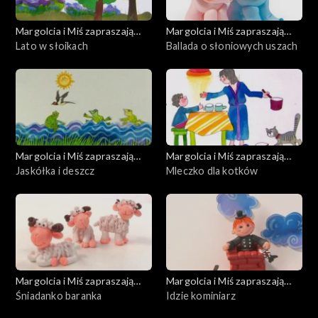
Margolcia i Miś zapraszają
Margolcia i Miś zapraszają
dziś
Lato w słoikach
dziś
Ballada o słoniowych uszach
Margolcia i Miś zapraszają
Margolcia i Miś zapraszają
dziś
Jaskółka i deszcz
dziś
Mleczko dla kotków
Margolcia i Miś zapraszają
Margolcia i Miś zapraszają
dziś
Śniadanko baranka
dziś
Idzie kominiarz