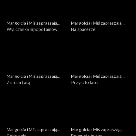
Margolcia i Miś zapraszają
Margolcia i Miś zapraszają
dziś
Wyliczanka hipopotamów
dziś
Na spacerze
Margolcia i Miś zapraszają
Margolcia i Miś zapraszają
dziś
Z moim tatą
dziś
Przyszło lato
Margolcia i Miś zapraszają
Margolcia i Miś zapraszają
dziś
Chowanie
dziś
Boimy się burzy