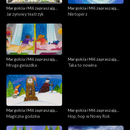
Margolcia i Miś zapraszają
Margolcia i Miś zapraszają
dziś
Jarzynowy teatrzyk
dziś
Nietoperz
Margolcia i Miś zapraszają
Margolcia i Miś zapraszają
dziś
Mruga gwiazdka
dziś
Taka to nowina
Margolcia i Miś zapraszają
Margolcia i Miś zapraszają
dziś
Magiczna godzina
dziś
Hop, hop w Nowy Rok