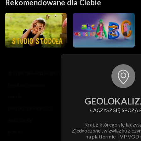
Rekomendowane dla Ciebie
© 2026 Telewizja Polska S.A. w likwidacji
regulamin serwisu
cennik
GEOLOKALIZ
polityka prywatności
ŁĄCZYSZ SIĘ SPOZA 
moje zgody
Kraj, z którego się łączys
Zjednoczone , w związku z czy
pomoc
na platformie TVP VOD