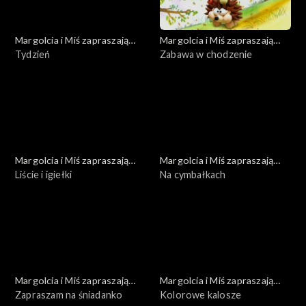
Margolcia i Miś zapraszają
Margolcia i Miś zapraszają
dziś
Tydzień
dziś
Zabawa w chodzenie
Margolcia i Miś zapraszają
Margolcia i Miś zapraszają
dziś
Liście i igiełki
dziś
Na cymbałkach
Margolcia i Miś zapraszają
Margolcia i Miś zapraszają
dziś
Zapraszam na śniadanko
dziś
Kolorowe kalosze