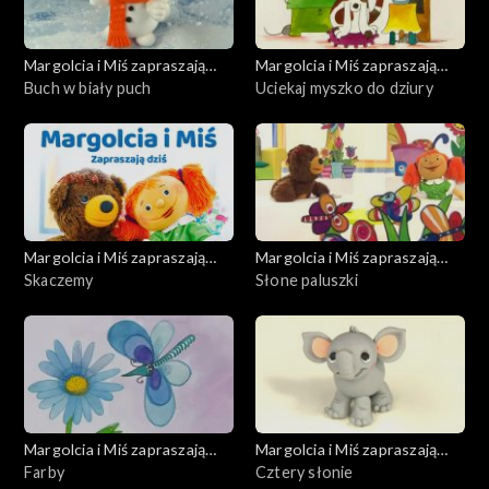
Margolcia i Miś zapraszają
Margolcia i Miś zapraszają
dziś
Buch w biały puch
dziś
Uciekaj myszko do dziury
Margolcia i Miś zapraszają
Margolcia i Miś zapraszają
dziś
Skaczemy
dziś
Słone paluszki
Margolcia i Miś zapraszają
Margolcia i Miś zapraszają
dziś
Farby
dziś
Cztery słonie