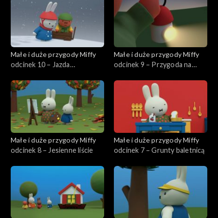
Małe i duże przygody Miffy
Małe i duże przygody Miffy
odcinek 10 – Jazda
odcinek 9 – Przygoda na
wózeczkiem
kempingu
Małe i duże przygody Miffy
Małe i duże przygody Miffy
odcinek 8 – Jesienne liście
odcinek 7 – Grunty baletnicą