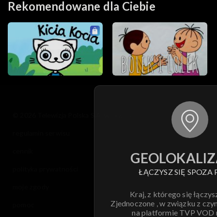
Rekomendowane dla Ciebie
© 2026 Telewizja Polska S.A. w likwidacji
regulamin serwisu
cennik
GEOLOKALIZ
polityka prywatności
ŁĄCZYSZ SIĘ SPOZA 
moje zgody
Kraj, z którego się łączys
Zjednoczone , w związku z czy
pomoc
na platformie TVP VOD