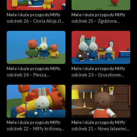
Małe i duże przygody Miffy
Małe i duże przygody Miffy
odcinek 26 – Ciocia Alicja źle
odcinek 25 – Zgubiona
się czuje
zabawka Dana
Małe i duże przygody Miffy
Małe i duże przygody Miffy
odcinek 24 – Piesza
odcinek 23 – Gruszkowe
wycieczka
ciasto babci
Małe i duże przygody Miffy
Małe i duże przygody Miffy
odcinek 22 – Miffy królową
odcinek 21 – Nowy latawiec
zamku
Miffy