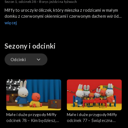
Sezon 1, odcinek 38 – Borys jeździ na łyżwach
Miffy to uroczy króliczek, który mieszka z rodzicami w małym
domku z czerwonymi okiennicami i czerwonym dachem wśród
zielonych pól. Jest żądna przygód i lubi zwiedzać z przyjaciółmi
więcej
okolicę i odkrywać proste rzeczy o otaczającym ją świecie.
Świat Miffy to spokojny świat, który jest atrakcyjny dla małych
dzieci.
Sezony i odcinki
Odcinki
Odcinki
Małe i duże przygody Miffy
Małe i duże przygody Miffy
odcinek 78 – Kim będziesz,
odcinek 77 – Świąteczna
Miffy?
kolacja