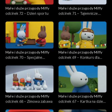
Małe i duże przygody Miffy
Małe i duże przygody Miffy
odcinek 72 – Dzień sportu
odcinek 71 – Tajemnicze
ślady
Małe i duże przygody Miffy
Małe i duże przygody Miffy
odcinek 70 – Specjalne
odcinek 69 – Konkurs dla
piórko Miffy
zwierzaków
Małe i duże przygody Miffy
Małe i duże przygody Miffy
odcinek 68 – Zimowa zabawa
odcinek 67 – Kartka na dzień
taty