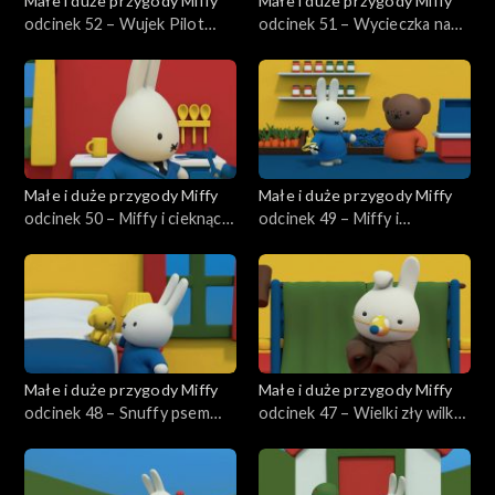
Małe i duże przygody Miffy
Małe i duże przygody Miffy
odcinek 52 – Wujek Pilot
odcinek 51 – Wycieczka na
ratuje Snuffy
farmę
Małe i duże przygody Miffy
Małe i duże przygody Miffy
odcinek 50 – Miffy i cieknący
odcinek 49 – Miffy i
kran
zagubione jajka
Małe i duże przygody Miffy
Małe i duże przygody Miffy
odcinek 48 – Snuffy psem
odcinek 47 – Wielki zły wilk
pasterskim
Dan