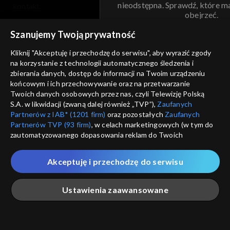
nieodstępna. Sprawdź, które m
kontakt
obejrzeć.
voucher
Szanujemy Twoją prywatność
Nie pokazuj pon
dostępność
Kliknij "Akceptuję i przechodzę do serwisu", aby wyrazić zgody
na korzystanie z technologii automatycznego śledzenia i
informacje o dostawcy usług
ANULUJ
SP
zbierania danych, dostęp do informacji na Twoim urządzeniu
końcowym i ich przechowywanie oraz na przetwarzanie
Twoich danych osobowych przez nas, czyli Telewizję Polską
S.A. w likwidacji (zwaną dalej również „TVP”),
Zaufanych
Partnerów z IAB* (1201 firm)
oraz pozostałych
Zaufanych
Partnerów TVP (93 firm)
, w celach marketingowych (w tym do
zautomatyzowanego dopasowania reklam do Twoich
zainteresowań i mierzenia ich skuteczności) i pozostałych,
które wskazujemy poniżej, a także zgody na udostępnianie
Akceptuję i przechodzę do serwisu
przez nas identyfikatora PPID do Google.
Twoje dane osobowe zbierane podczas odwiedzania przez
Ustawienia zaawansowane
Ciebie naszych
poszczególnych serwisów
zwanych dalej
„Portalem”, w tym informacje zapisywane za pomocą
technologii takich jak: pliki cookie, sygnalizatory WWW lub
innych podobnych technologii umożliwiających świadczenie
Główna
Szukaj
Moja lista
Na żywo
Więcej