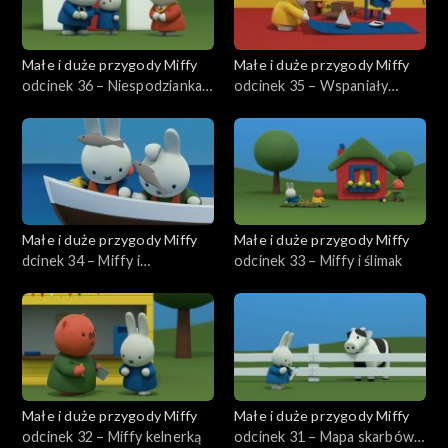
Małe i duże przygody Miffy
Małe i duże przygody Miffy
odcinek 36 – Niespodzianka
odcinek 35 – Wspaniały
dla mamy
samolot wujka Pilota
Małe i duże przygody Miffy
Małe i duże przygody Miffy
dcinek 34 – Miffy i
odcinek 33 – Miffy i ślimak
rozgwiazda
Małe i duże przygody Miffy
Małe i duże przygody Miffy
odcinek 32 – Miffy kelnerką
odcinek 31 – Mapa skarbów