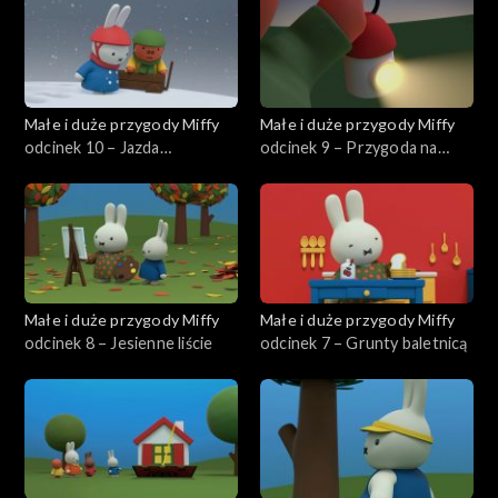
Małe i duże przygody Miffy
Małe i duże przygody Miffy
odcinek 10 – Jazda
odcinek 9 – Przygoda na
wózeczkiem
kempingu
Małe i duże przygody Miffy
Małe i duże przygody Miffy
odcinek 8 – Jesienne liście
odcinek 7 – Grunty baletnicą