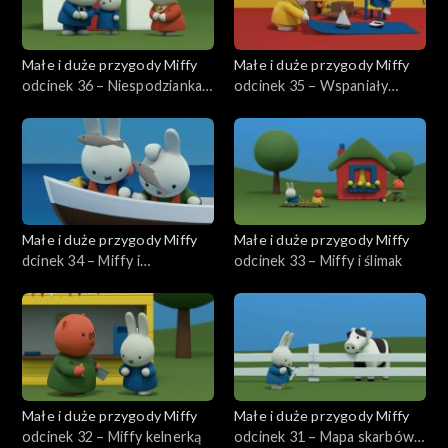
Małe i duże przygody Miffy
Małe i duże przygody Miffy
odcinek 36 – Niespodzianka
odcinek 35 – Wspaniały
dla mamy
samolot wujka Pilota
Małe i duże przygody Miffy
Małe i duże przygody Miffy
dcinek 34 – Miffy i
odcinek 33 – Miffy i ślimak
rozgwiazda
Małe i duże przygody Miffy
Małe i duże przygody Miffy
odcinek 32 – Miffy kelnerką
odcinek 31 – Mapa skarbów