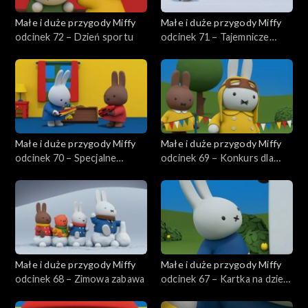
Małe i duże przygody Miffy
Małe i duże przygody Miffy
odcinek 72 – Dzień sportu
odcinek 71 – Tajemnicze
ślady
Małe i duże przygody Miffy
Małe i duże przygody Miffy
odcinek 70 – Specjalne
odcinek 69 – Konkurs dla
piórko Miffy
zwierzaków
Małe i duże przygody Miffy
Małe i duże przygody Miffy
odcinek 68 – Zimowa zabawa
odcinek 67 – Kartka na dzień
taty