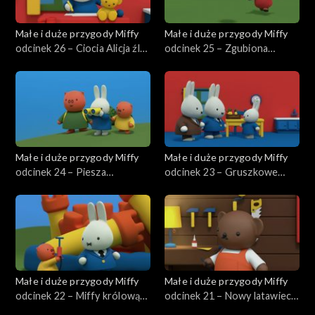
Małe i duże przygody Miffy
Małe i duże przygody Miffy
odcinek 26 – Ciocia Alicja źle
odcinek 25 – Zgubiona
się czuje
zabawka Dana
Małe i duże przygody Miffy
Małe i duże przygody Miffy
odcinek 24 – Piesza
odcinek 23 – Gruszkowe
wycieczka
ciasto babci
Małe i duże przygody Miffy
Małe i duże przygody Miffy
odcinek 22 – Miffy królową
odcinek 21 – Nowy latawiec
zamku
Miffy