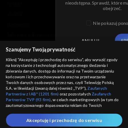
nieodstępna. Sprawdź, które m
kontakt
obejrzeć.
voucher
Nie pokazuj pon
dostępność
informacje o dostawcy usług
ANULUJ
SP
Szanujemy Twoją prywatność
Kliknij "Akceptuję i przechodzę do serwisu", aby wyrazić zgody
na korzystanie z technologii automatycznego śledzenia i
zbierania danych, dostęp do informacji na Twoim urządzeniu
końcowym i ich przechowywanie oraz na przetwarzanie
Twoich danych osobowych przez nas, czyli Telewizję Polską
S.A. w likwidacji (zwaną dalej również „TVP”),
Zaufanych
Partnerów z IAB* (1201 firm)
oraz pozostałych
Zaufanych
Partnerów TVP (93 firm)
, w celach marketingowych (w tym do
zautomatyzowanego dopasowania reklam do Twoich
zainteresowań i mierzenia ich skuteczności) i pozostałych,
które wskazujemy poniżej, a także zgody na udostępnianie
Akceptuję i przechodzę do serwisu
przez nas identyfikatora PPID do Google.