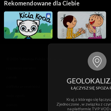
Rekomendowane dla Ciebie
© 2026 Telewizja Polska S.A. w likwidacji
regulamin serwisu
cennik
GEOLOKALIZ
polityka prywatności
ŁĄCZYSZ SIĘ SPOZA 
moje zgody
Kraj, z którego się łączys
Zjednoczone , w związku z czy
pomoc
na platformie TVP VOD