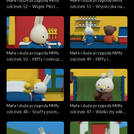
Małe i duże przygody Miffy
Małe i duże przygody Miffy
odcinek 52 – Wujek Pilot
odcinek 51 – Wycieczka na
ratuje Snuffy
farmę
Małe i duże przygody Miffy
Małe i duże przygody Miffy
odcinek 50 – Miffy i cieknący
odcinek 49 – Miffy i
kran
zagubione jajka
Małe i duże przygody Miffy
Małe i duże przygody Miffy
odcinek 48 – Snuffy psem
odcinek 47 – Wielki zły wilk
pasterskim
Dan