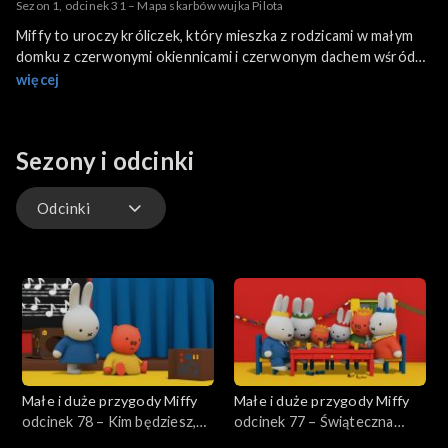
Sezon 1, odcinek 31 – Mapa skarbów wujka Pilota
Miffy to uroczy króliczek, który mieszka z rodzicami w małym
domku z czerwonymi okiennicami i czerwonym dachem wśród
zielonych pól. Jest żądna przygód i lubi zwiedzać z przyjaciółmi
więcej
okolicę i odkrywać proste rzeczy o otaczającym ją świecie.
Świat Miffy to spokojny świat, który jest atrakcyjny dla małych
dzieci.
Sezony i odcinki
Odcinki
Odcinki
Małe i duże przygody Miffy
Małe i duże przygody Miffy
odcinek 78 – Kim będziesz,
odcinek 77 – Świąteczna
Miffy?
kolacja