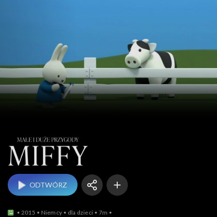
Małe i duże przygody
ODTWÓRZ
2015
Niemcy
dla dzieci
7m