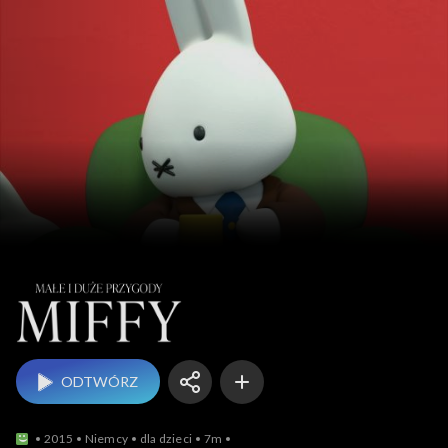
Małe i duże przygody
ODTWÓRZ
2015
Niemcy
dla dzieci
7m