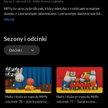
Sezon 1, odcinek 12 – Miffy dostaje żaglówkę
Miffy to uroczy króliczek, który mieszka z rodzicami w małym
domku z czerwonymi okiennicami i czerwonym dachem wśród
zielonych pól. Jest żądna przygód i lubi zwiedzać z przyjaciółmi
więcej
okolicę i odkrywać proste rzeczy o otaczającym ją świecie.
Świat Miffy to spokojny świat, który jest atrakcyjny dla małych
dzieci.
Sezony i odcinki
Odcinki
Odcinki
Małe i duże przygody Miffy
Małe i duże przygody Miffy
odcinek 78 – Kim będziesz,
odcinek 77 – Świąteczna
Miffy?
kolacja