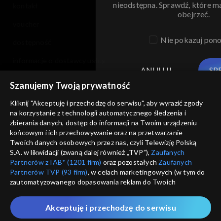
nieodstępna. Sprawdź, które m
kontakt
obejrzeć.
voucher
Nie pokazuj pon
dostępność
informacje o dostawcy usług
ANULUJ
SP
Szanujemy Twoją prywatność
Kliknij "Akceptuję i przechodzę do serwisu", aby wyrazić zgody
na korzystanie z technologii automatycznego śledzenia i
zbierania danych, dostęp do informacji na Twoim urządzeniu
końcowym i ich przechowywanie oraz na przetwarzanie
Twoich danych osobowych przez nas, czyli Telewizję Polską
S.A. w likwidacji (zwaną dalej również „TVP”),
Zaufanych
Partnerów z IAB* (1201 firm)
oraz pozostałych
Zaufanych
Partnerów TVP (93 firm)
, w celach marketingowych (w tym do
zautomatyzowanego dopasowania reklam do Twoich
zainteresowań i mierzenia ich skuteczności) i pozostałych,
które wskazujemy poniżej, a także zgody na udostępnianie
Akceptuję i przechodzę do serwisu
przez nas identyfikatora PPID do Google.