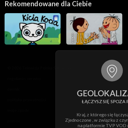
Rekomendowane dla Ciebie
© 2026 Telewizja Polska S.A. w likwidacji
regulamin serwisu
cennik
GEOLOKALIZ
polityka prywatności
ŁĄCZYSZ SIĘ SPOZA 
moje zgody
Kraj, z którego się łączys
Zjednoczone , w związku z czy
pomoc
na platformie TVP VOD