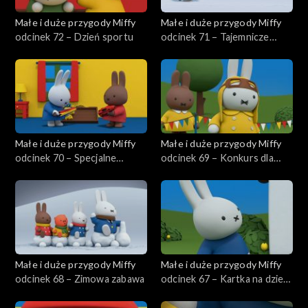
Małe i duże przygody Miffy
Małe i duże przygody Miffy
odcinek 72 – Dzień sportu
odcinek 71 – Tajemnicze
ślady
Małe i duże przygody Miffy
Małe i duże przygody Miffy
odcinek 70 – Specjalne
odcinek 69 – Konkurs dla
piórko Miffy
zwierzaków
Małe i duże przygody Miffy
Małe i duże przygody Miffy
odcinek 68 – Zimowa zabawa
odcinek 67 – Kartka na dzień
taty