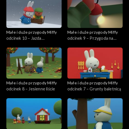
Małe i duże przygody Miffy
Małe i duże przygody Miffy
odcinek 10 – Jazda
odcinek 9 – Przygoda na
wózeczkiem
kempingu
Małe i duże przygody Miffy
Małe i duże przygody Miffy
odcinek 8 – Jesienne liście
odcinek 7 – Grunty baletnicą