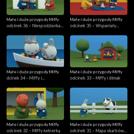
Małe i duże przygody Miffy
Małe i duże przygody Miffy
odcinek 36 – Niespodzianka
odcinek 35 – Wspaniały
dla mamy
samolot wujka Pilota
Małe i duże przygody Miffy
Małe i duże przygody Miffy
dcinek 34 – Miffy i
odcinek 33 – Miffy i ślimak
rozgwiazda
Małe i duże przygody Miffy
Małe i duże przygody Miffy
odcinek 32 – Miffy kelnerką
odcinek 31 – Mapa skarbów