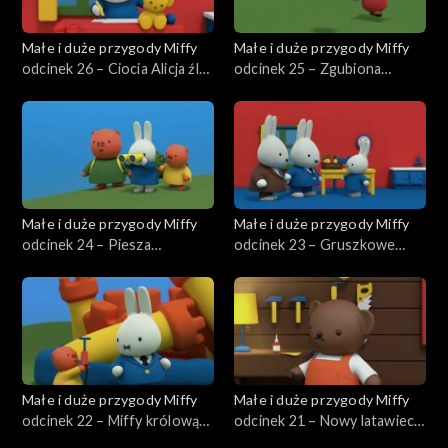
Małe i duże przygody Miffy
Małe i duże przygody Miffy
odcinek 26 – Ciocia Alicja źle
odcinek 25 – Zgubiona
się czuje
zabawka Dana
Małe i duże przygody Miffy
Małe i duże przygody Miffy
odcinek 24 – Piesza
odcinek 23 – Gruszkowe
wycieczka
ciasto babci
Małe i duże przygody Miffy
Małe i duże przygody Miffy
odcinek 22 – Miffy królową
odcinek 21 – Nowy latawiec
zamku
Miffy