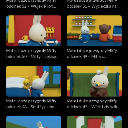
Małe i duże przygody Miffy
Małe i duże przygody Miffy
odcinek 52 – Wujek Pilot
odcinek 51 – Wycieczka na
ratuje Snuffy
farmę
Małe i duże przygody Miffy
Małe i duże przygody Miffy
odcinek 50 – Miffy i cieknący
odcinek 49 – Miffy i
kran
zagubione jajka
Małe i duże przygody Miffy
Małe i duże przygody Miffy
odcinek 48 – Snuffy psem
odcinek 47 – Wielki zły wilk
pasterskim
Dan