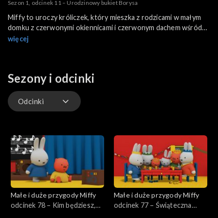
Sezon 1, odcinek 11 – Urodzinowy bukiet Borysa
Miffy to uroczy króliczek, który mieszka z rodzicami w małym
domku z czerwonymi okiennicami i czerwonym dachem wśród
zielonych pól. Jest żądna przygód i lubi zwiedzać z przyjaciółmi
więcej
okolicę i odkrywać proste rzeczy o otaczającym ją świecie.
Świat Miffy to spokojny świat, który jest atrakcyjny dla małych
dzieci.
Sezony i odcinki
Odcinki
Odcinki
Małe i duże przygody Miffy
Małe i duże przygody Miffy
odcinek 78 – Kim będziesz,
odcinek 77 – Świąteczna
Miffy?
kolacja