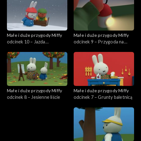
Małe i duże przygody Miffy
Małe i duże przygody Miffy
odcinek 10 – Jazda
odcinek 9 – Przygoda na
wózeczkiem
kempingu
Małe i duże przygody Miffy
Małe i duże przygody Miffy
odcinek 8 – Jesienne liście
odcinek 7 – Grunty baletnicą