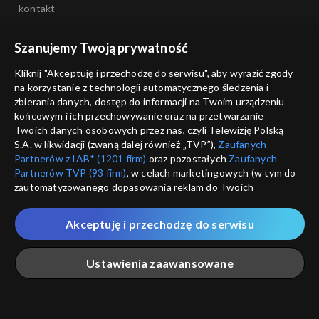
kontakt
voucher
Szanujemy Twoją prywatność
dostępność
Kliknij "Akceptuję i przechodzę do serwisu", aby wyrazić zgody
na korzystanie z technologii automatycznego śledzenia i
informacje o dostawcy usług
zbierania danych, dostęp do informacji na Twoim urządzeniu
końcowym i ich przechowywanie oraz na przetwarzanie
Twoich danych osobowych przez nas, czyli Telewizję Polską
S.A. w likwidacji (zwaną dalej również „TVP”),
Zaufanych
Partnerów z IAB* (1201 firm)
oraz pozostałych
Zaufanych
Partnerów TVP (93 firm)
, w celach marketingowych (w tym do
zautomatyzowanego dopasowania reklam do Twoich
zainteresowań i mierzenia ich skuteczności) i pozostałych,
które wskazujemy poniżej, a także zgody na udostępnianie
Akceptuję i przechodzę do serwisu
przez nas identyfikatora PPID do Google.
Twoje dane osobowe zbierane podczas odwiedzania przez
Ustawienia zaawansowane
Ciebie naszych
poszczególnych serwisów
zwanych dalej
„Portalem”, w tym informacje zapisywane za pomocą
technologii takich jak: pliki cookie, sygnalizatory WWW lub
innych podobnych technologii umożliwiających świadczenie
Główna
Szukaj
Moja lista
Na żywo
Więcej