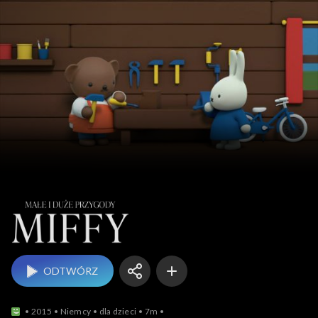
Małe i duże przygody
ODTWÓRZ
2015
Niemcy
dla dzieci
7m