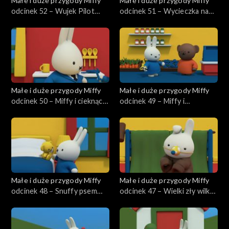
Małe i duże przygody Miffy
Małe i duże przygody Miffy
odcinek 52 – Wujek Pilot
odcinek 51 – Wycieczka na
ratuje Snuffy
farmę
Małe i duże przygody Miffy
Małe i duże przygody Miffy
odcinek 50 – Miffy i cieknący
odcinek 49 – Miffy i
kran
zagubione jajka
Małe i duże przygody Miffy
Małe i duże przygody Miffy
odcinek 48 – Snuffy psem
odcinek 47 – Wielki zły wilk
pasterskim
Dan