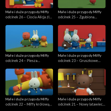
Małe i duże przygody Miffy
Małe i duże przygody Miffy
odcinek 26 – Ciocia Alicja źle
odcinek 25 – Zgubiona
się czuje
zabawka Dana
Małe i duże przygody Miffy
Małe i duże przygody Miffy
odcinek 24 – Piesza
odcinek 23 – Gruszkowe
wycieczka
ciasto babci
Małe i duże przygody Miffy
Małe i duże przygody Miffy
odcinek 22 – Miffy królową
odcinek 21 – Nowy latawiec
zamku
Miffy