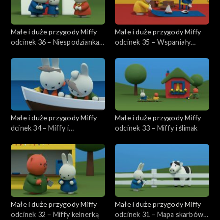
Małe i duże przygody Miffy
Małe i duże przygody Miffy
odcinek 36 – Niespodzianka
odcinek 35 – Wspaniały
dla mamy
samolot wujka Pilota
Małe i duże przygody Miffy
Małe i duże przygody Miffy
dcinek 34 – Miffy i
odcinek 33 – Miffy i ślimak
rozgwiazda
Małe i duże przygody Miffy
Małe i duże przygody Miffy
odcinek 32 – Miffy kelnerką
odcinek 31 – Mapa skarbów