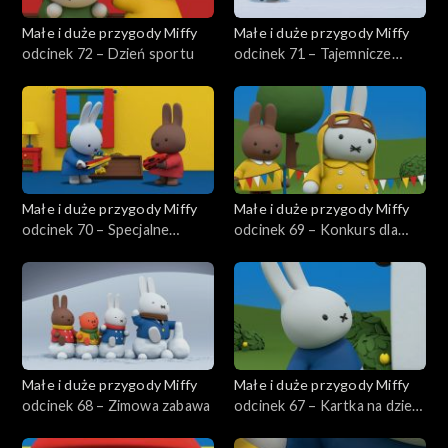
Małe i duże przygody Miffy
Małe i duże przygody Miffy
odcinek 72 – Dzień sportu
odcinek 71 – Tajemnicze
ślady
Małe i duże przygody Miffy
Małe i duże przygody Miffy
odcinek 70 – Specjalne
odcinek 69 – Konkurs dla
piórko Miffy
zwierzaków
Małe i duże przygody Miffy
Małe i duże przygody Miffy
odcinek 68 – Zimowa zabawa
odcinek 67 – Kartka na dzień
taty