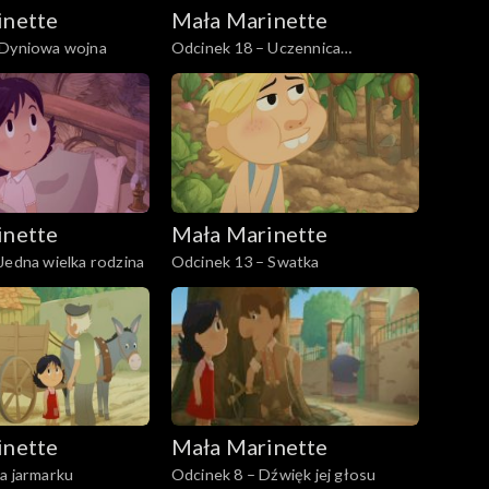
inette
Mała Marinette
 Dyniowa wojna
Odcinek 18 – Uczennica
czarownicy
inette
Mała Marinette
Jedna wielka rodzina
Odcinek 13 – Swatka
inette
Mała Marinette
a jarmarku
Odcinek 8 – Dźwięk jej głosu