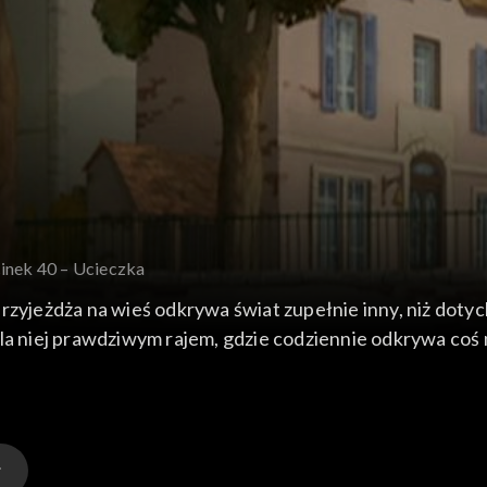
inek 40 – Ucieczka
przyjeżdża na wieś odkrywa świat zupełnie inny, niż doty
dla niej prawdziwym rajem, gdzie codziennie odkrywa coś 
..