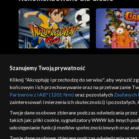
Szanujemy Twoją prywatność
© 2026 Telewizja Polska S.A. w likwidacji
Kliknij "Akceptuję i przechodzę do serwisu", aby wyrazić z
końcowym i ich przechowywanie oraz na przetwarzanie Twoic
regulamin serwisu
cennik
polityka prywatności
Partnerów z IAB* (1201 firm)
oraz pozostałych
Zaufanych 
GEOLOKALIZA
zainteresowań i mierzenia ich skuteczności) i pozostałych,
ŁĄCZYSZ SIĘ SPOZA PO
Twoje dane osobowe zbierane podczas odwiedzania przez 
takich jak: pliki cookie, sygnalizatory WWW lub innych po
Kraj, z którego się łączysz, to Stan
w związku z czym część tytułów na
udostępnianie funkcji mediów społecznościowych oraz anal
VOD może być nieodstępna. Spr
Twoje dane osobowe zbierane podczas odwiedzania przez
materiały możesz obejr