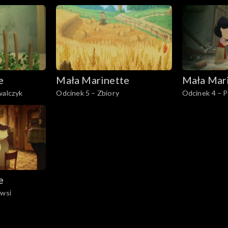
e
Mała Marinette
Mała Mar
walczyk
Odcinek 5 – Zbiory
Odcinek 4 – 
skarbów
e
 wsi