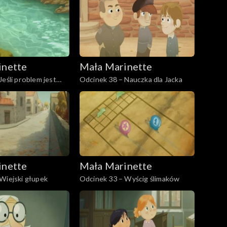
inette
Mała Marinette
Jeśli problem jest
Odcinek 38 – Nauczka dla Jacka
inette
Mała Marinette
Wiejski głupek
Odcinek 33 – Wyścig ślimaków