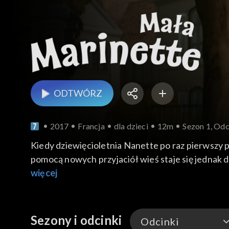
ODTWÓRZ
2017
Francja
dla dzieci
12m
Sezon 1, Odc
Kiedy dziewięcioletnia Nanette po raz pierwszy 
pomocą nowych przyjaciół wieś staje się jednak 
dowcipnego, a czasem... z lekka niebezpiecznego.
więcej
Sezony i odcinki
Odcinki