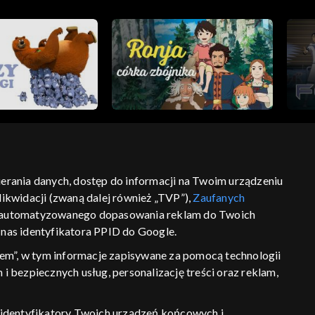
bierania danych, dostęp do informacji na Twoim urządzeniu
ikwidacji (zwaną dalej również „TVP”),
Zaufanych
ść
informacje o dostawcy usług
 zautomatyzowanego dopasowania reklam do Twoich
z nas identyfikatora PPID do Google.
em”, w tym informacje zapisywane za pomocą technologii
 bezpiecznych usług, personalizację treści oraz reklam,
P, identyfikatory Twoich urządzeń końcowych i