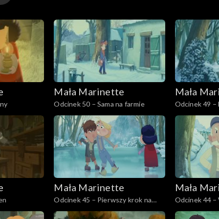
e
Mała Marinette
Mała Mar
ony
Odcinek 50 – Sama na farmie
Odcinek 49 –
e
Mała Marinette
Mała Mar
en
Odcinek 45 – Pierwszy krok na
Odcinek 44 –
lodzie