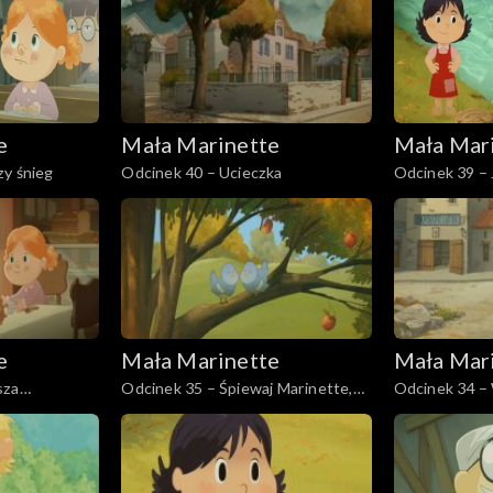
e
Mała Marinette
Mała Mar
zy śnieg
Odcinek 40 – Ucieczka
Odcinek 39 – 
dziś
e
Mała Marinette
Mała Mar
sza
Odcinek 35 – Śpiewaj Marinette,
Odcinek 34 – 
śpiewaj!