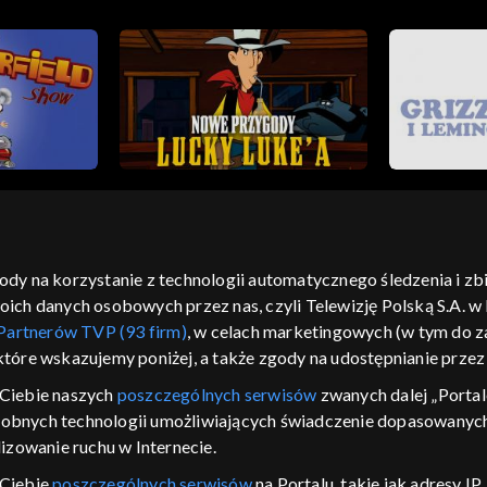
gody na korzystanie z technologii automatycznego śledzenia i z
h danych osobowych przez nas, czyli Telewizję Polską S.A. w l
moje zgody
pomoc
kontakt
voucher
dostępno
Partnerów TVP (93 firm)
, w celach marketingowych (w tym do
CJA
 które wskazujemy poniżej, a także zgody na udostępnianie prze
LSKI
Ciebie naszych
poszczególnych serwisów
zwanych dalej „Portal
dobnych technologii umożliwiających świadczenie dopasowanych i
y Zjednoczone ,
 platformie TVP
izowanie ruchu w Internecie.
awdź, które
 Ciebie
poszczególnych serwisów
na Portalu, takie jak adresy I
zeć.