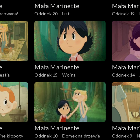
e
Mała Marinette
Mała Mar
racowana!
Odcinek 20 – List
Odcinek 19 –
e
Mała Marinette
Mała Mar
estia
Odcinek 15 – Wojna
Odcinek 14 – 
e
Mała Marinette
Mała Mar
jne kłopoty
Odcinek 10 – Domek na drzewie
Odcinek 9 – N