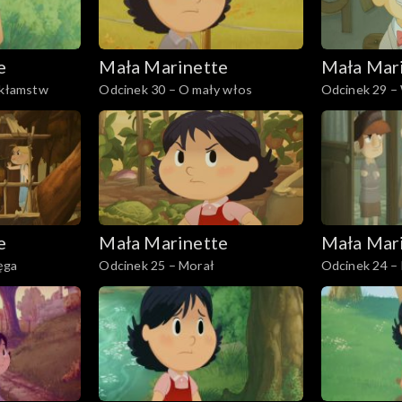
e
Mała Marinette
Mała Mar
 kłamstw
Odcinek 30 – O mały włos
Odcinek 29 –
e
Mała Marinette
Mała Mar
ęga
Odcinek 25 – Morał
Odcinek 24 – 