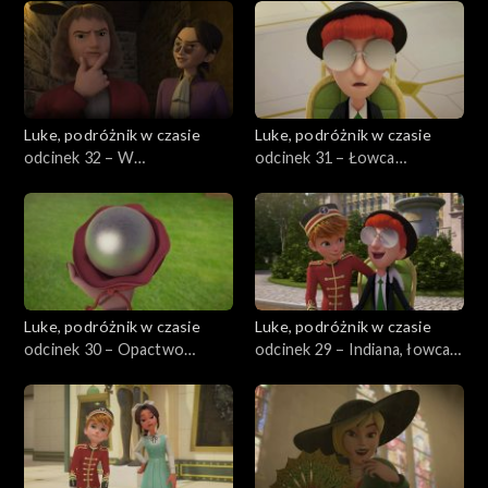
zabytków
Luke, podróżnik w czasie
Luke, podróżnik w czasie
odcinek 32 – W
odcinek 31 – Łowca
poszukiwaniu Jean
zabytków dzierżący
bumerang
Luke, podróżnik w czasie
Luke, podróżnik w czasie
odcinek 30 – Opactwo
odcinek 29 – Indiana, łowca
aniołów, góra świętego
zabytków
Michała