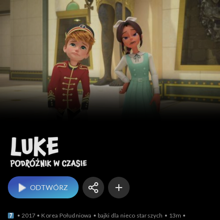
Luke, podróżnik w czasi
ODTWÓRZ
2017
Korea Południowa
bajki dla nieco starszych
13m