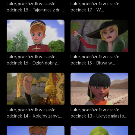
Luke, podróżnik w czasie
Luke, podróżnik w czasie
odcinek 18 – Tajemnica z dna
odcinek 17 – W
morza
poszukiwaniu kamienia
filozoficznego
Luke, podróżnik w czasie
Luke, podróżnik w czasie
odcinek 16 – Dzień dobry,
odcinek 15 – Bitwa w
panie Newton
chmurach, odcinek 15
Luke, podróżnik w czasie
Luke, podróżnik w czasie
odcinek 14 – Kolejny zabytek
odcinek 13 – Ukryte miasto
do ochrony
w niebie