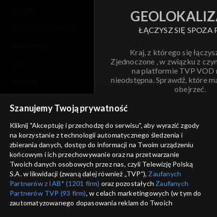
cennik
GEOLOKALIZ
polityka prywatności
ŁĄCZYSZ SIĘ SPOZA 
moje zgody
Kraj, z którego się łączys
Zjednoczone , w związku z czy
pomoc
na platformie TVP VOD
nieodstępna. Sprawdź, które m
kontakt
obejrzeć.
voucher
Szanujemy Twoją prywatność
Nie pokazuj pon
dostępność
Kliknij "Akceptuję i przechodzę do serwisu", aby wyrazić zgody
informacje o dostawcy usług
na korzystanie z technologii automatycznego śledzenia i
ANULUJ
SP
zbierania danych, dostęp do informacji na Twoim urządzeniu
końcowym i ich przechowywanie oraz na przetwarzanie
Twoich danych osobowych przez nas, czyli Telewizję Polską
S.A. w likwidacji (zwaną dalej również „TVP”),
Zaufanych
Partnerów z IAB* (1201 firm)
oraz pozostałych
Zaufanych
Partnerów TVP (93 firm)
, w celach marketingowych (w tym do
zautomatyzowanego dopasowania reklam do Twoich
zainteresowań i mierzenia ich skuteczności) i pozostałych,