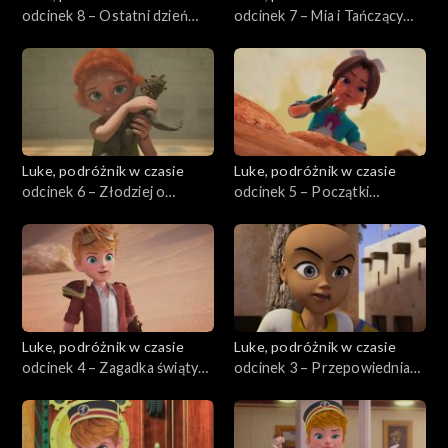
odcinek 8 – Ostatni dzień
odcinek 7 – Mia i Tańczący
Pompejów
Faun
Luke, podróżnik w czasie
Luke, podróżnik w czasie
odcinek 6 – Złodziej o
odcinek 5 – Początki
północy
strażnika zabytków
Luke, podróżnik w czasie
Luke, podróżnik w czasie
odcinek 4 – Zagadka świątyni
odcinek 3 – Przepowiednia
Abu Simbel
rozbitego zwierciadła