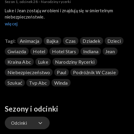
Sezon 1, odcinek 28 – Narodziny rycerki
Luke i Jean zostają wrobieni i znajdują się w śmiertelnym
niebezpieczeństwie.
więcej
Tagi:
Animacja
Bajka
Czas
Dziadek
Dzieci
Gwiazda
Hotel
Hotel Stars
Indiana
Jean
Kraina Abc
Luke
Narodziny Rycerki
Niebezpieczeństwo
Paul
Podróżnik W Czasie
Szukać
Tvp Abc
Winda
Sezony i odcinki
Odcinki