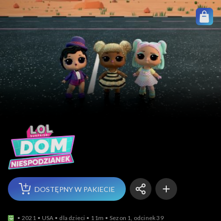
LOL: Dom niespodziane
DOSTĘPNY W PAKIECIE
2021
USA
dla dzieci
11m
Sezon 1, odcinek 39