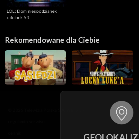
LOL: Dom niespodzianek
odcinek 53
Rekomendowane dla Ciebie
© 2026 Telewizja Polska S.A. w likwidacji
regulamin serwisu
cennik
GEOLOKALIZ