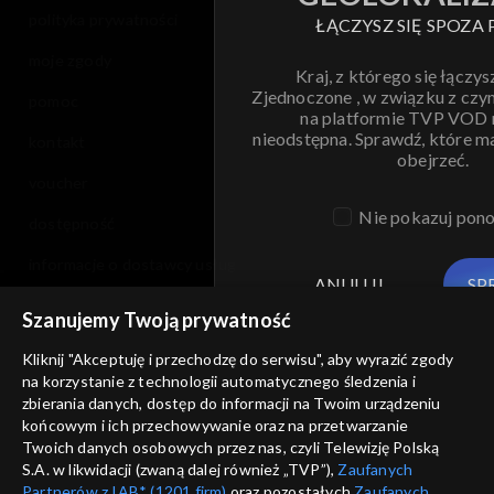
polityka prywatności
ŁĄCZYSZ SIĘ SPOZA 
moje zgody
Kraj, z którego się łączys
Zjednoczone , w związku z czy
pomoc
na platformie TVP VOD
nieodstępna. Sprawdź, które m
kontakt
obejrzeć.
voucher
Nie pokazuj pon
dostępność
informacje o dostawcy usług
ANULUJ
SP
Szanujemy Twoją prywatność
Kliknij "Akceptuję i przechodzę do serwisu", aby wyrazić zgody
na korzystanie z technologii automatycznego śledzenia i
zbierania danych, dostęp do informacji na Twoim urządzeniu
końcowym i ich przechowywanie oraz na przetwarzanie
Twoich danych osobowych przez nas, czyli Telewizję Polską
S.A. w likwidacji (zwaną dalej również „TVP”),
Zaufanych
Partnerów z IAB* (1201 firm)
oraz pozostałych
Zaufanych