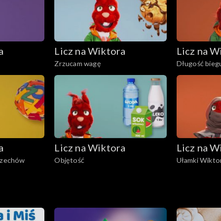
a
Licz na Wiktora
Licz na W
Zrzucam wagę
Długość bieg
a
Licz na Wiktora
Licz na W
orzechów
Objętość
Ułamki Wikto