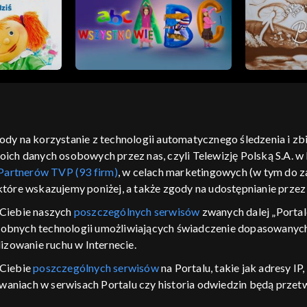
gody na korzystanie z technologii automatycznego śledzenia i z
h danych osobowych przez nas, czyli Telewizję Polską S.A. w l
moje zgody
pomoc
kontakt
voucher
dostępno
Partnerów TVP (93 firm)
, w celach marketingowych (w tym do
CJA
 które wskazujemy poniżej, a także zgody na udostępnianie prze
LSKI
Ciebie naszych
poszczególnych serwisów
zwanych dalej „Portal
dobnych technologii umożliwiających świadczenie dopasowanych i
y Zjednoczone ,
 platformie TVP
izowanie ruchu w Internecie.
awdź, które
 Ciebie
poszczególnych serwisów
na Portalu, takie jak adresy I
zeć.
iwaniach w serwisach Portalu czy historia odwiedzin będą prze
ępujących celów i funkcji: przechowywania informacji na urządz
nie