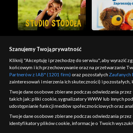
Szanujemy Twoją prywatność
© 2026 Telewizja Polska S.A. w likwidacji
Kliknij "Akceptuję i przechodzę do serwisu", aby wyrazić z
końcowym i ich przechowywanie oraz na przetwarzanie Twoic
regulamin serwisu
cennik
polityka prywatności
Partnerów z IAB* (1201 firm)
oraz pozostałych
Zaufanych 
GEOLOKALIZA
zainteresowań i mierzenia ich skuteczności) i pozostałych,
ŁĄCZYSZ SIĘ SPOZA PO
Twoje dane osobowe zbierane podczas odwiedzania przez 
takich jak: pliki cookie, sygnalizatory WWW lub innych po
Kraj, z którego się łączysz, to Stan
w związku z czym część tytułów na
udostępnianie funkcji mediów społecznościowych oraz anal
VOD może być nieodstępna. Spr
Twoje dane osobowe zbierane podczas odwiedzania przez
materiały możesz obejr
identyfikatory plików cookie, informacje o Twoich wyszuk
pozostałych
Zaufanych Partnerów TVP
dla realizacji nast
Nie pokazuj ponow