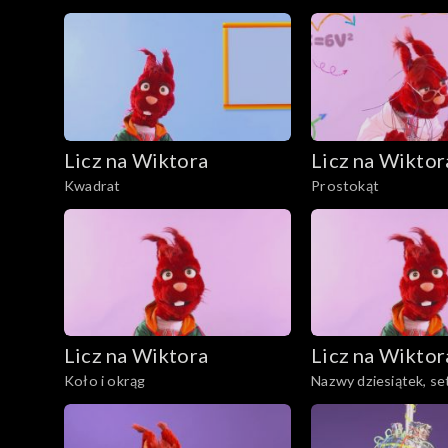
Licz na Wiktora
Licz na Wiktor
Kwadrat
Prostokąt
Licz na Wiktora
Licz na Wiktor
Koło i okrąg
Nazwy dziesiątek, set