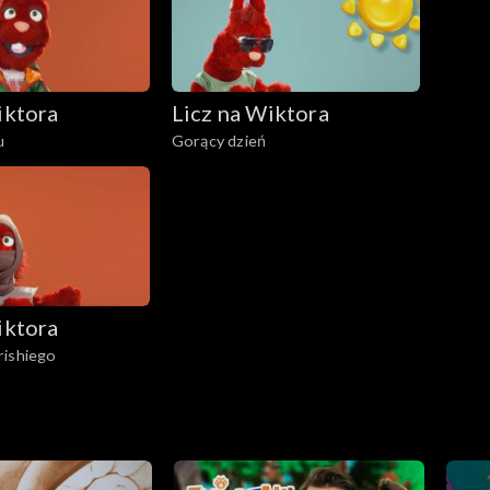
iktora
Licz na Wiktora
u
Gorący dzień
iktora
rishiego