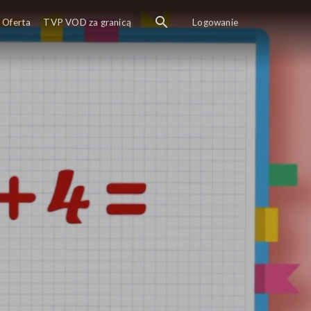
Do czego służy znak nawiasu i jakie ma znaczenie pr
Oferta
TVP VOD za granicą
Logowanie