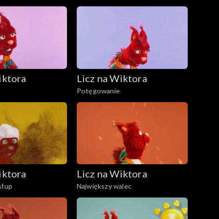
iktora
Licz na Wiktora
Potęgowanie
iktora
Licz na Wiktora
słup
Największy walec