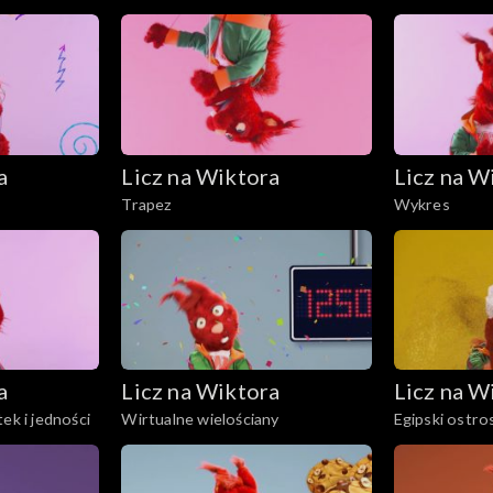
a
Licz na Wiktora
Licz na W
Trapez
Wykres
a
Licz na Wiktora
Licz na W
ek i jedności
Wirtualne wielościany
Egipski ostro