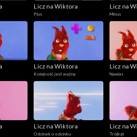
a
Licz na Wiktora
Licz na W
Plus
Minus
a
Licz na Wiktora
Licz na W
Kolejność jest ważna
Nawias
a
Licz na Wiktora
Licz na W
Odcinek o odcinku
Trójkąt