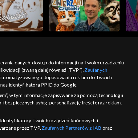
bierania danych, dostęp do informacji na Twoim urządzeniu
ikwidacji (zwaną dalej również „TVP”),
Zaufanych
ść
informacje o dostawcy usług
 zautomatyzowanego dopasowania reklam do Twoich
z nas identyfikatora PPID do Google.
em”, w tym informacje zapisywane za pomocą technologii
 bezpiecznych usług, personalizację treści oraz reklam,
P, identyfikatory Twoich urządzeń końcowych i
twarzane przez TVP,
Zaufanych Partnerów z IAB
oraz
eniu lub dostęp do nich, wyboru podstawowych reklam,