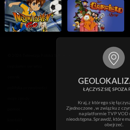
© 2026 Telewizja Polska S.A. w likwidacji
regulamin serwisu
cennik
GEOLOKALIZ
polityka prywatności
ŁĄCZYSZ SIĘ SPOZA 
moje zgody
Kraj, z którego się łączys
Zjednoczone , w związku z czy
pomoc
na platformie TVP VOD
nieodstępna. Sprawdź, które m
kontakt
obejrzeć.