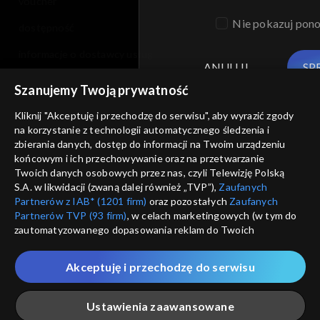
voucher
Nie pokazuj pon
dostępność
informacje o dostawcy usług
ANULUJ
SP
Szanujemy Twoją prywatność
Kliknij "Akceptuję i przechodzę do serwisu", aby wyrazić zgody
na korzystanie z technologii automatycznego śledzenia i
zbierania danych, dostęp do informacji na Twoim urządzeniu
końcowym i ich przechowywanie oraz na przetwarzanie
Twoich danych osobowych przez nas, czyli Telewizję Polską
S.A. w likwidacji (zwaną dalej również „TVP”),
Zaufanych
Partnerów z IAB* (1201 firm)
oraz pozostałych
Zaufanych
Partnerów TVP (93 firm)
, w celach marketingowych (w tym do
zautomatyzowanego dopasowania reklam do Twoich
zainteresowań i mierzenia ich skuteczności) i pozostałych,
które wskazujemy poniżej, a także zgody na udostępnianie
Akceptuję i przechodzę do serwisu
przez nas identyfikatora PPID do Google.
Twoje dane osobowe zbierane podczas odwiedzania przez
Ustawienia zaawansowane
Ciebie naszych
poszczególnych serwisów
zwanych dalej