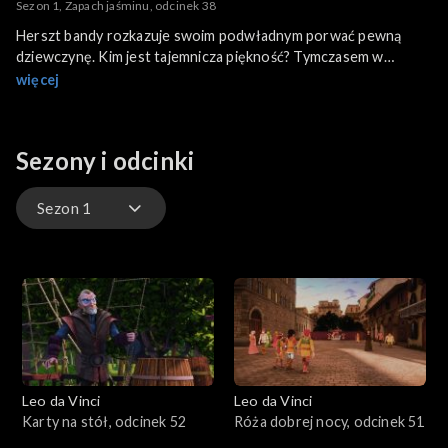
Sezon 1, Zapach jaśminu, odcinek 38
Herszt bandy rozkazuje swoim podwładnym porwać pewną
dziewczynę. Kim jest tajemnicza piękność? Tymczasem w
mieście przyjaciele odbywają zajęcia z malarstwa. Malują portret
więcej
maestro. Leo jest rozkojarzony, ponieważ Liza od jakiegoś
czasu się do niego nie odzywa. Czy powodem jest to, że
chłopak myśli ostatnio wyłącznie o wynalazkach, zapominając o
Sezony i odcinki
przyjaciółce?
Sezon 1
Sezon 2
Sezon 1
Leo da Vinci
Leo da Vinci
Karty na stół, odcinek 52
Róża dobrej nocy, odcinek 51