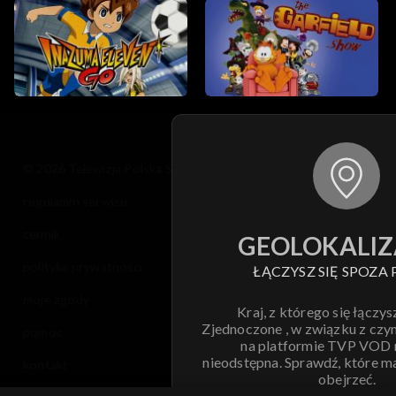
© 2026 Telewizja Polska S.A. w likwidacji
regulamin serwisu
cennik
GEOLOKALIZ
polityka prywatności
ŁĄCZYSZ SIĘ SPOZA 
moje zgody
Kraj, z którego się łączys
Zjednoczone , w związku z czy
pomoc
na platformie TVP VOD
nieodstępna. Sprawdź, które m
kontakt
obejrzeć.