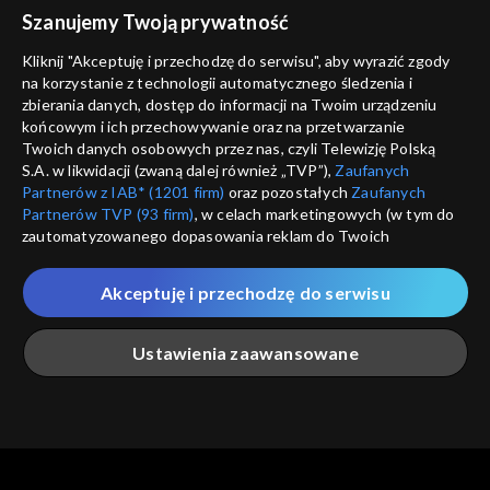
voucher
Szanujemy Twoją prywatność
Nie pokazuj pon
dostępność
Kliknij "Akceptuję i przechodzę do serwisu", aby wyrazić zgody
informacje o dostawcy usług
na korzystanie z technologii automatycznego śledzenia i
ANULUJ
SP
zbierania danych, dostęp do informacji na Twoim urządzeniu
końcowym i ich przechowywanie oraz na przetwarzanie
Twoich danych osobowych przez nas, czyli Telewizję Polską
S.A. w likwidacji (zwaną dalej również „TVP”),
Zaufanych
Partnerów z IAB* (1201 firm)
oraz pozostałych
Zaufanych
Partnerów TVP (93 firm)
, w celach marketingowych (w tym do
zautomatyzowanego dopasowania reklam do Twoich
zainteresowań i mierzenia ich skuteczności) i pozostałych,
które wskazujemy poniżej, a także zgody na udostępnianie
Akceptuję i przechodzę do serwisu
przez nas identyfikatora PPID do Google.
Twoje dane osobowe zbierane podczas odwiedzania przez
Ustawienia zaawansowane
Ciebie naszych
poszczególnych serwisów
zwanych dalej
„Portalem”, w tym informacje zapisywane za pomocą
technologii takich jak: pliki cookie, sygnalizatory WWW lub
innych podobnych technologii umożliwiających świadczenie
Główna
Szukaj
Moja lista
Na żywo
Więcej
dopasowanych i bezpiecznych usług, personalizację treści
oraz reklam, udostępnianie funkcji mediów społecznościowych
oraz analizowanie ruchu w Internecie.