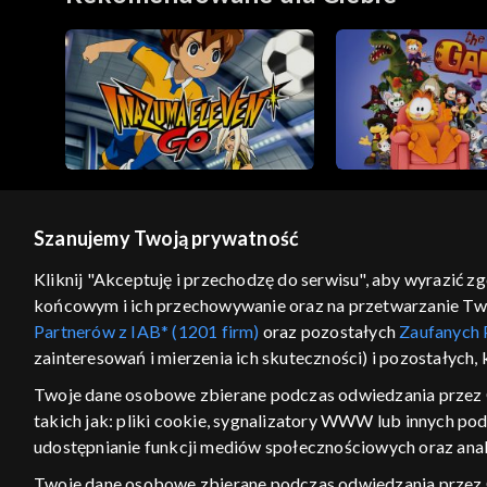
Szanujemy Twoją prywatność
© 2026 Telewizja Polska S.A. w likwidacji
Kliknij "Akceptuję i przechodzę do serwisu", aby wyrazić z
końcowym i ich przechowywanie oraz na przetwarzanie Twoic
regulamin serwisu
cennik
polityka prywatności
Partnerów z IAB* (1201 firm)
oraz pozostałych
Zaufanych 
GEOLOKALIZA
zainteresowań i mierzenia ich skuteczności) i pozostałych,
ŁĄCZYSZ SIĘ SPOZA PO
Twoje dane osobowe zbierane podczas odwiedzania przez 
takich jak: pliki cookie, sygnalizatory WWW lub innych po
Kraj, z którego się łączysz, to Stan
w związku z czym część tytułów na
udostępnianie funkcji mediów społecznościowych oraz anal
VOD może być nieodstępna. Spr
Twoje dane osobowe zbierane podczas odwiedzania przez
materiały możesz obejr