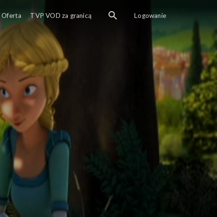
Oferta
TVP VOD za granicą
Logowanie