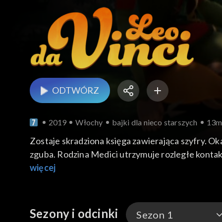
ODTWÓRZ
2019
Włochy
bajki dla nieco starszych
13
Zostaje skradziona księga zawierająca szyfry. Oka
zguba. Rodzina Medici utrzymuje rozległe kontak
należy utrzymać w sekrecie, żeby uniknąć wojny.
więcej
Sezony i odcinki
Sezon 1