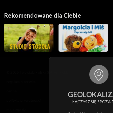
skorupkę jajka! I co teraz?!
Nauki! Odcinek 1
Odcinek 2
Rekomendowane dla Ciebie
© 2026 Telewizja Polska S.A. w likwidacji
regulamin serwisu
cennik
GEOLOKALIZ
polityka prywatności
ŁĄCZYSZ SIĘ SPOZA 
moje zgody