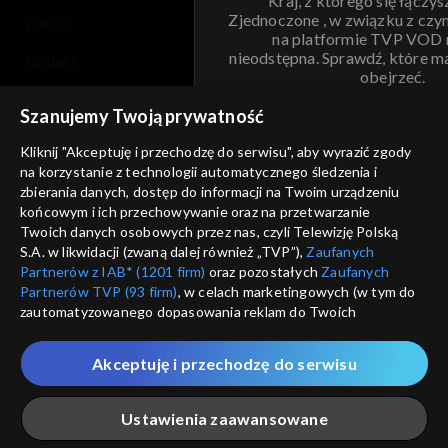
Kraj, z którego się łączys
Zjednoczone , w związku z czy
pomoc
na platformie TVP VOD
nieodstępna. Sprawdź, które m
kontakt
obejrzeć.
voucher
Szanujemy Twoją prywatność
Nie pokazuj pon
dostępność
Kliknij "Akceptuję i przechodzę do serwisu", aby wyrazić zgody
informacje o dostawcy usług
na korzystanie z technologii automatycznego śledzenia i
ANULUJ
SP
zbierania danych, dostęp do informacji na Twoim urządzeniu
końcowym i ich przechowywanie oraz na przetwarzanie
Twoich danych osobowych przez nas, czyli Telewizję Polską
S.A. w likwidacji (zwaną dalej również „TVP”),
Zaufanych
Partnerów z IAB* (1201 firm)
oraz pozostałych
Zaufanych
Partnerów TVP (93 firm)
, w celach marketingowych (w tym do
zautomatyzowanego dopasowania reklam do Twoich
zainteresowań i mierzenia ich skuteczności) i pozostałych,
które wskazujemy poniżej, a także zgody na udostępnianie
Akceptuję i przechodzę do serwisu
przez nas identyfikatora PPID do Google.
Twoje dane osobowe zbierane podczas odwiedzania przez
Ustawienia zaawansowane
Ciebie naszych
poszczególnych serwisów
zwanych dalej
„Portalem”, w tym informacje zapisywane za pomocą