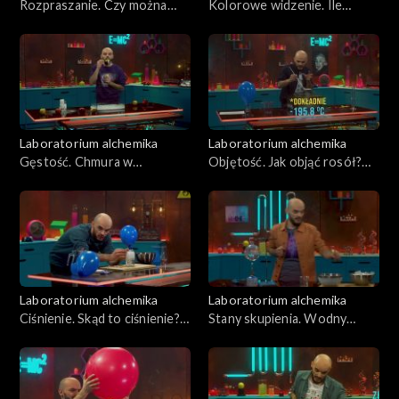
Rozpraszanie. Czy można
Kolorowe widzenie. Ile
skupić się na rozpraszaniu?
kolorów ma psia tęcza?
Odcinek 12
Odcinek 11
Laboratorium alchemika
Laboratorium alchemika
Gęstość. Chmura w
Objętość. Jak objąć rosół?
akwarium - czy to możliwe?
Odcinek 9
Odcinek 10
Laboratorium alchemika
Laboratorium alchemika
Ciśnienie. Skąd to ciśnienie?
Stany skupienia. Wodny
Odcinek 8
Minerał. Odcinek 7