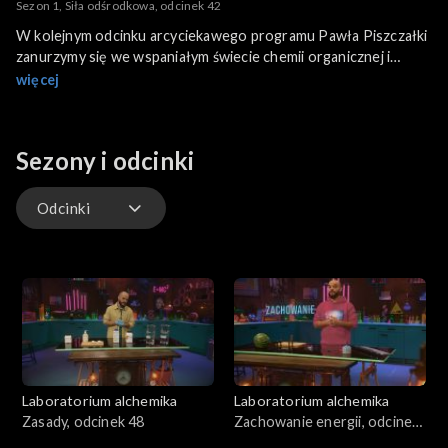
Sezon 1, Siła odśrodkowa, odcinek 42
W kolejnym odcinku arcyciekawego programu Pawła Piszczałki
zanurzymy się we wspaniałym świecie chemii organicznej i
wytworzymy wybuchowy gaz, który jest... węglowodorem.
więcej
Sezony i odcinki
Odcinki
Odcinki
Laboratorium alchemika
Laboratorium alchemika
Zasady, odcinek 48
Zachowanie energii, odcinek
47