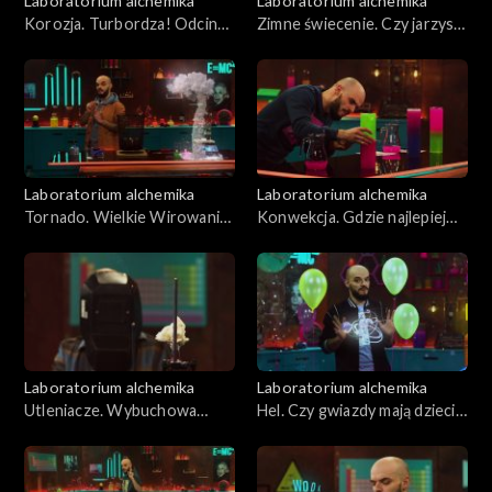
Laboratorium alchemika
Laboratorium alchemika
Korozja. Turbordza! Odcinek
Zimne świecenie. Czy jarzysz
22
ultrafiolet?, odcinek 21
Laboratorium alchemika
Laboratorium alchemika
Tornado. Wielkie Wirowanie.
Konwekcja. Gdzie najlepiej
Odcinek 20
wyspać się w łóżku
piętrowym? Odcinek 19
Laboratorium alchemika
Laboratorium alchemika
Utleniacze. Wybuchowa
Hel. Czy gwiazdy mają dzieci?
wata! Odcinek 18
Odcinek 17