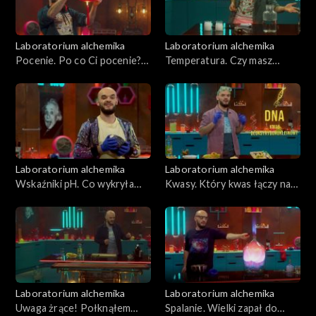
Laboratorium alchemika
Laboratorium alchemika
Pocenie. Po co Ci pocenie?
Temperatura. Czy masz
Odcinek 6
temperaturę? Odcinek 5
Laboratorium alchemika
Laboratorium alchemika
Wskaźniki pH. Co wykryła
Kwasy. Który kwas łączy nas
kapusta? Odcinek 4
z przodkami? Odcinek 3
Laboratorium alchemika
Laboratorium alchemika
Uwaga żrące! Połknąłem
Spalanie. Wielki zapał do