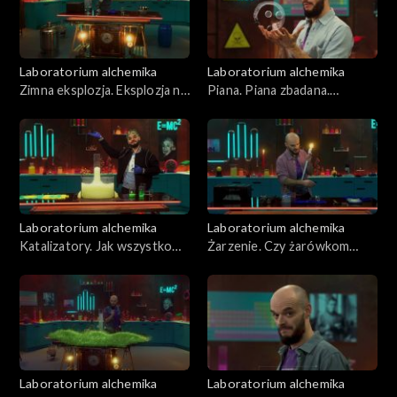
Laboratorium alchemika
Laboratorium alchemika
Zimna eksplozja. Eksplozja na
Piana. Piana zbadana.
chłodno. Odcinek 16
Odcinek 15
Laboratorium alchemika
Laboratorium alchemika
Katalizatory. Jak wszystko
Żarzenie. Czy żarówkom
przyśpieszyć? Odcinek 14
marzną stópki? Odcinek 13
Laboratorium alchemika
Laboratorium alchemika