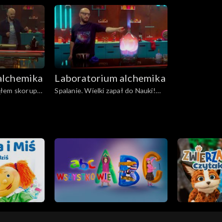
Odcinek 6
temperaturę?
alchemika
Laboratorium alchemika
ąłem skorupkę
Spalanie. Wielki zapał do Nauki!
cinek 2
Odcinek 1