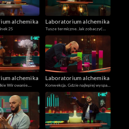
rium alchemika
Laboratorium alchemika
inek 25
Tusze termiczne. Jak zobaczyć
niewidoczne. Odcinek 24
rium alchemika
Laboratorium alchemika
lkie Wirowanie.
Konwekcja. Gdzie najlepiej wyspać
się w łóżku piętrowym? Odcinek
19