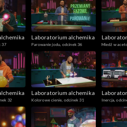
alchemika
Laboratorium alchemika
Laborato
k 37
Parowanie jodu, odcinek 36
Miedź w aceto
alchemika
Laboratorium alchemika
Laborato
nek 32
Kolorowe cienie, odcinek 31
Inercja, odci