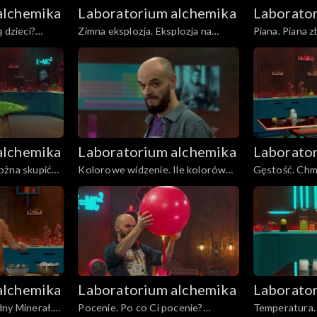
alchemika
Laboratorium alchemika
Laborato
 dzieci?
Zimna eksplozja. Eksplozja na
Piana. Piana 
chłodno. Odcinek 16
alchemika
Laboratorium alchemika
Laborato
ożna skupić
Kolorowe widzenie. Ile kolorów
Gęstość. Chm
 Odcinek 12
ma psia tęcza? Odcinek 11
to możliwe? 
alchemika
Laboratorium alchemika
Laborato
dny Minerał.
Pocenie. Po co Ci pocenie?
Temperatura.