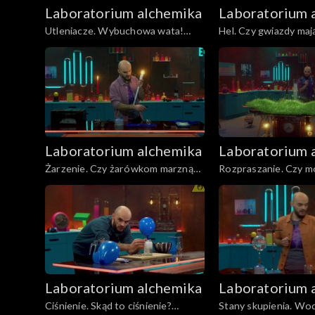
Laboratorium alchemika
Laboratorium 
Utleniacze. Wybuchowa wata!
Hel. Czy gwiazdy mają
Odcinek 18
Odcinek 17
Laboratorium alchemika
Laboratorium 
Żarzenie. Czy żarówkom marzną
Rozpraszanie. Czy m
stópki? Odcinek 13
się na rozpraszaniu?
Laboratorium alchemika
Laboratorium 
Ciśnienie. Skąd to ciśnienie?
Stany skupienia. Wo