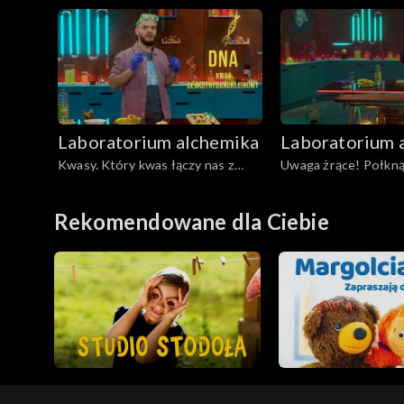
Odcinek 8
Odcinek 7
Laboratorium alchemika
Laboratorium 
Kwasy. Który kwas łączy nas z
Uwaga żrące! Połkn
przodkami? Odcinek 3
jajka! I co teraz?! Od
Rekomendowane dla Ciebie