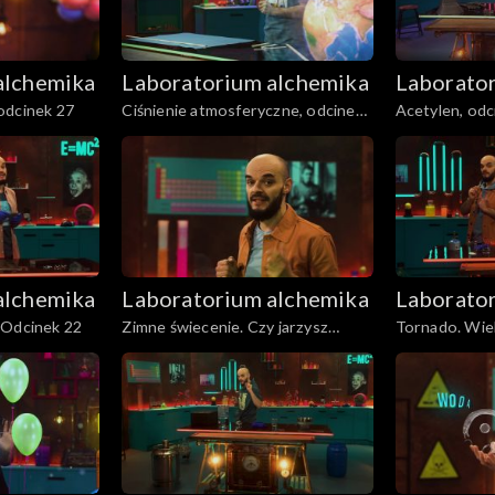
alchemika
Laboratorium alchemika
Laborato
odcinek 27
Ciśnienie atmosferyczne, odcinek
Acetylen, odc
26
alchemika
Laboratorium alchemika
Laborato
 Odcinek 22
Zimne świecenie. Czy jarzysz
Tornado. Wie
ultrafiolet?, odcinek 21
Odcinek 20