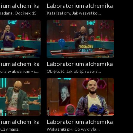
rium alchemika
Laboratorium alchemika
zbadana. Odcinek 15
Katalizatory. Jak wszystko
przyśpieszyć? Odcinek 14
rium alchemika
Laboratorium alchemika
ura w akwarium - czy
Objętość. Jak objąć rosół?
Odcinek 10
Odcinek 9
rium alchemika
Laboratorium alchemika
 Czy masz
Wskaźniki pH. Co wykryła