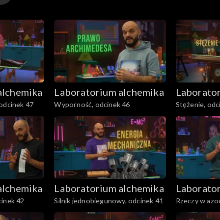
alchemika
Laboratorium alchemika
Laborato
odcinek 47
Wyporność, odcinek 46
Stężenie, odc
alchemika
Laboratorium alchemika
Laborato
cinek 42
Silnik jednobiegunowy, odcinek 41
Rzeczy w azoc